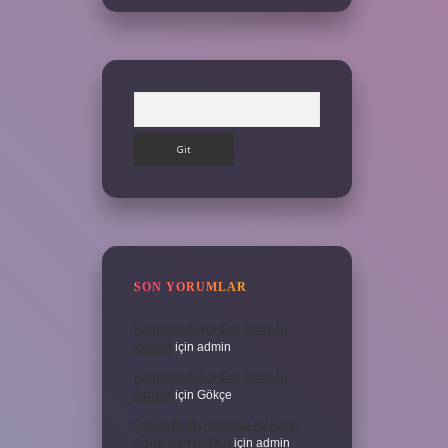
Arama
SON YORUMLAR
Kamuran Akkor Sev Yeter Ne
Zaman
için
admin
Kamuran Akkor Sev Yeter Ne
Zaman
için
Gökçe
Cinsel Ilişki Sırasında Alt Karın
Ağrısı Neden Olur
için
admin