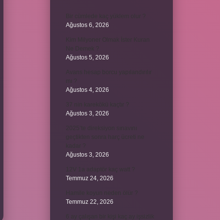
Bir cümlede kaç yüklem olur ?
Ağustos 6, 2026
Kim Milyoner Olmak İster Kuran
Ne Demek ?
Ağustos 5, 2026
Avans hesap borcu yapılandırılır
mı ?
Ağustos 4, 2026
37 nin karekökü kaçtır ?
Ağustos 3, 2026
2025’te direksiyon sınavını
geçtikten sonra harç ücreti ne
kadar ?
Ağustos 3, 2026
12V 1a adaptör kaç watt ?
Temmuz 24, 2026
Hamile koyun neden ölür ?
Temmuz 22, 2026
6 ay çalışan bir kişi kaç ay işsizlik