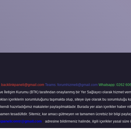
:
backlinkpaneli@gmail.com
Teams:
forumhizmeti@gmail.com
Whatsapp: 0262 606
ve İletişim Kurumu (BTK) tarafından onaylanmış bir Yer Sağlayıcı olarak hizmet verm
rı içeriklerin sorumluluğunu taşımakta olup, siteye üye olarak bu sorumluluğu kabul
a kendi hazırladığımız makaleler paylaşılmaktadır. Burada yer alan içerikler haber 
tamamen tesadüfidir. Sitemiz, kar amacı gütmeyen ve tamamen ücretsiz bir bilgi pay
nkpanelicomtr@gmail.com
adresine bildirmeniz halinde, ilgili içerikler yasal süre 