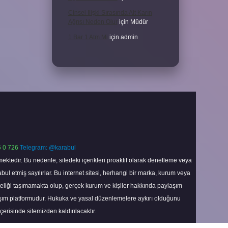
Cinsel Ilişki Sırasında Alt Karın
Ağrısı Neden Olur
için
Müdür
1 Bar 1 Atm Mi
için
admin
 0 726
Telegram: @karabul
ektedir. Bu nedenle, sitedeki içerikleri proaktif olarak denetleme veya
 etmiş sayılırlar. Bu internet sitesi, herhangi bir marka, kurum veya
niteliği taşımamakta olup, gerçek kurum ve kişiler hakkında paylaşım
laşım platformudur. Hukuka ve yasal düzenlemelere aykırı olduğunu
içerisinde sitemizden kaldırılacaktır.