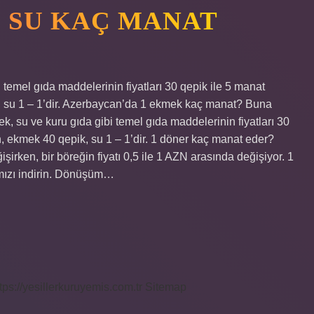
 SU KAÇ MANAT
temel gıda maddelerinin fiyatları 30 qepik ile 5 manat
, su 1 – 1’dir. Azerbaycan’da 1 ekmek kaç manat? Buna
k, su ve kuru gıda gibi temel gıda maddelerinin fiyatları 30
, ekmek 40 qepik, su 1 – 1’dir. 1 döner kaç manat eder?
şirken, bir böreğin fiyatı 0,5 ile 1 AZN arasında değişiyor. 1
mızı indirin. Dönüşüm…
tps://yesillerkuruyemis.com.tr
Sitemap