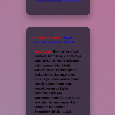
Reklam ve İletişim:
Skype:
live:.cid.575569c608265c69
Yasal Uyarı:
Bu internet sitesi,
herhangi bir marka, kurum veya
şahıs şirketi ile hiçbir bağlantısı
bulunmamaktadır. Sitede
yalnızca kendi hazırladığımız
makaleler paylaşılmaktadır.
Burada yer alan içerikler haber
niteliği taşımamakta olup,
gerçek kurum ve kişiler
hakkında paylaşım
yapılmamaktadır. Gerçek kurum
ve kişiler ile isim benzerlikleri
tamamen tesadüfidir.
Sitemizdeki bilgiler taslak