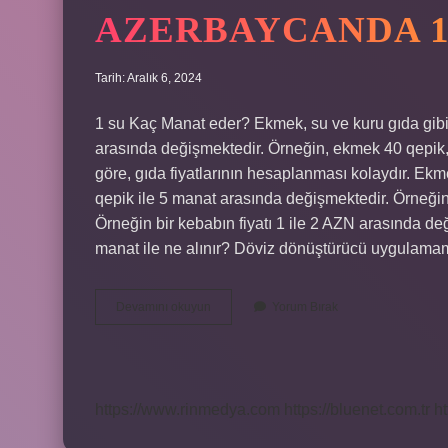
AZERBAYCANDA 1
Tarih: Aralık 6, 2024
1 su Kaç Manat eder? Ekmek, su ve kuru gıda gibi 
arasında değişmektedir. Örneğin, ekmek 40 qepik
göre, gıda fiyatlarının hesaplanması kolaydır. Ekme
qepik ile 5 manat arasında değişmektedir. Örneğin
Örneğin bir kebabın fiyatı 1 ile 2 AZN arasında deği
manat ile ne alınır? Döviz dönüştürücü uygulama
Azerbaycanda
Devamını okuyun
Yorum Bırak
1
Su
Kaç
Manat
https://www.rinmedya.com
https://bluenet.com.tr
ht