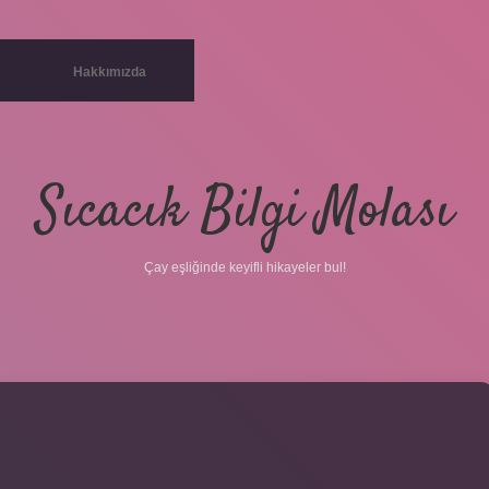
Hakkımızda
Sıcacık Bilgi Molası
Çay eşliğinde keyifli hikayeler bul!