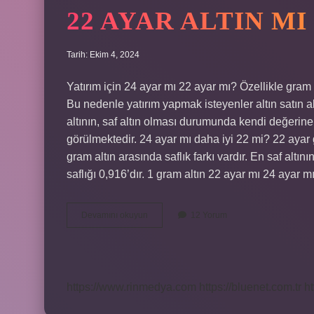
22 AYAR ALTIN MI
Tarih: Ekim 4, 2024
Yatırım için 24 ayar mı 22 ayar mı? Özellikle gram 
Bu nedenle yatırım yapmak isteyenler altın satın al
altının, saf altın olması durumunda kendi değerine 
görülmektedir. 24 ayar mı daha iyi 22 mi? 22 ayar g
gram altın arasında saflık farkı vardır. En saf altı
saflığı 0,916’dır. 1 gram altın 22 ayar mı 24 ayar
22
Devamını okuyun
12 Yorum
Ayar
Altın
Mı
24
Ayar
https://www.rinmedya.com
https://bluenet.com.tr
ht
Altın
Mı