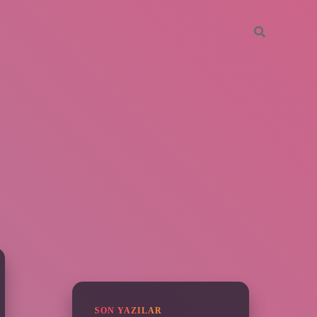
SIDEBAR
hiltonbet güncel
tulipbet.online
SON YAZILAR