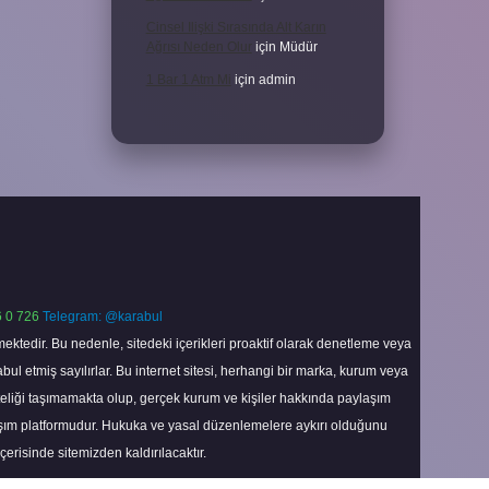
Cinsel Ilişki Sırasında Alt Karın
Ağrısı Neden Olur
için
Müdür
1 Bar 1 Atm Mi
için
admin
 0 726
Telegram: @karabul
ektedir. Bu nedenle, sitedeki içerikleri proaktif olarak denetleme veya
 etmiş sayılırlar. Bu internet sitesi, herhangi bir marka, kurum veya
niteliği taşımamakta olup, gerçek kurum ve kişiler hakkında paylaşım
laşım platformudur. Hukuka ve yasal düzenlemelere aykırı olduğunu
içerisinde sitemizden kaldırılacaktır.