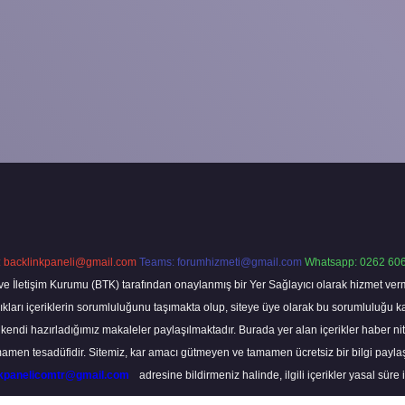
:
backlinkpaneli@gmail.com
Teams:
forumhizmeti@gmail.com
Whatsapp: 0262 606
ve İletişim Kurumu (BTK) tarafından onaylanmış bir Yer Sağlayıcı olarak hizmet verm
rı içeriklerin sorumluluğunu taşımakta olup, siteye üye olarak bu sorumluluğu kabul
a kendi hazırladığımız makaleler paylaşılmaktadır. Burada yer alan içerikler haber 
tamamen tesadüfidir. Sitemiz, kar amacı gütmeyen ve tamamen ücretsiz bir bilgi pay
nkpanelicomtr@gmail.com
adresine bildirmeniz halinde, ilgili içerikler yasal süre 