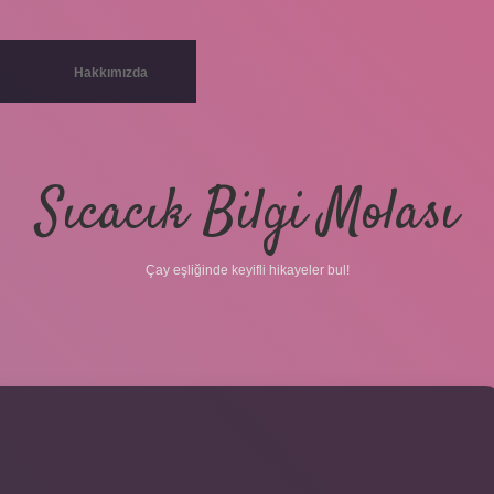
Hakkımızda
Sıcacık Bilgi Molası
Çay eşliğinde keyifli hikayeler bul!