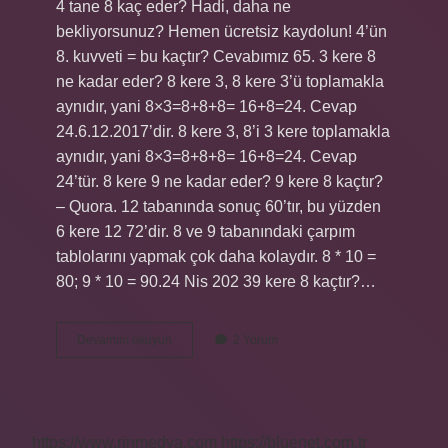
4 tane 8 kaç eder? Hadi, daha ne
bekliyorsunuz? Hemen ücretsiz kaydolun! 4’ün
8. kuvveti = bu kaçtır? Cevabımız 65. 3 kere 8
ne kadar eder? 8 kere 3, 8 kere 3’ü toplamakla
aynıdır, yani 8×3=8+8+8= 16+8=24. Cevap
24.6.12.2017’dir. 8 kere 3, 8’i 3 kere toplamakla
aynıdır, yani 8×3=8+8+8= 16+8=24. Cevap
24’tür. 8 kere 9 ne kadar eder? 9 kere 8 kaçtır?
– Quora. 12 tabanında sonuç 60’tır, bu yüzden
6 kere 12 72’dir. 8 ve 9 tabanındaki çarpım
tablolarını yapmak çok daha kolaydır. 8 * 10 =
80; 9 * 10 = 90.24 Nis 202 39 kere 8 kaçtır?…
4
Devamını okuyun
2 Yorum
Kere
8
Kaç
Ediyor
https://www.rinmedya.com
https://bluenet.com.tr