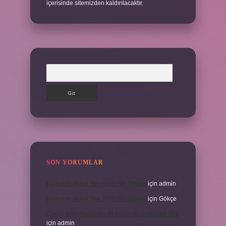
içerisinde sitemizden kaldırılacaktır.
Arama
SON YORUMLAR
Kamuran Akkor Sev Yeter Ne Zaman
için
admin
Kamuran Akkor Sev Yeter Ne Zaman
için
Gökçe
Cinsel Ilişki Sırasında Alt Karın Ağrısı Neden Olur
için
admin