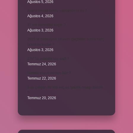
Ağustos 5, 2026
Avans hesap borcu yapılandırılır mı ?
Ağustos 4, 2026
37 nin karekökü kaçtır ?
Ağustos 3, 2026
2025’te direksiyon sınavını geçtikten sonra harç
ücreti ne kadar ?
Ağustos 3, 2026
12V 1a adaptör kaç watt ?
Temmuz 24, 2026
Hamile koyun neden ölür ?
Temmuz 22, 2026
6 ay çalışan bir kişi kaç ay işsizlik maaşı alabilir
?
Temmuz 20, 2026