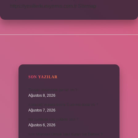
https://yesillerkuruyemis.com.tr
Sitemap
SIDEBAR
SON YAZILAR
Tavşan avlanmak günah mı ?
Ağustos 8, 2026
Karadağ’ın para birimi Euro mu dolar mı ?
Ağustos 7, 2026
Bir cümlede kaç yüklem olur ?
Ağustos 6, 2026
Kim Milyoner Olmak İster Kuran Ne Demek ?