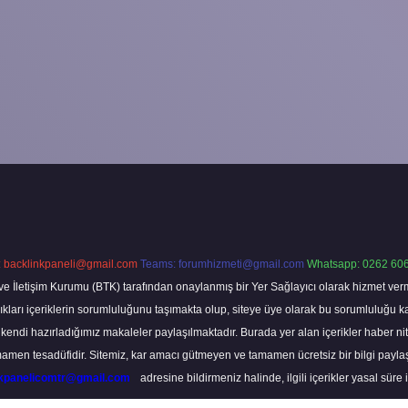
:
backlinkpaneli@gmail.com
Teams:
forumhizmeti@gmail.com
Whatsapp: 0262 606
ve İletişim Kurumu (BTK) tarafından onaylanmış bir Yer Sağlayıcı olarak hizmet verm
rı içeriklerin sorumluluğunu taşımakta olup, siteye üye olarak bu sorumluluğu kabul
a kendi hazırladığımız makaleler paylaşılmaktadır. Burada yer alan içerikler haber 
tamamen tesadüfidir. Sitemiz, kar amacı gütmeyen ve tamamen ücretsiz bir bilgi pay
nkpanelicomtr@gmail.com
adresine bildirmeniz halinde, ilgili içerikler yasal süre 