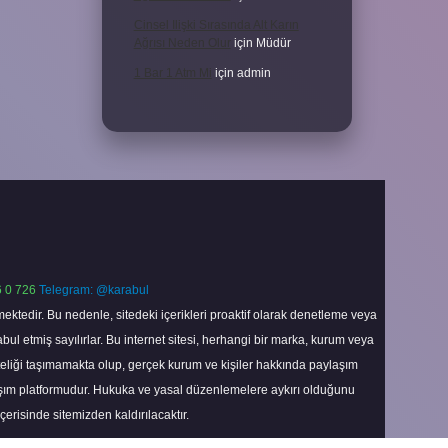
Cinsel Ilişki Sırasında Alt Karın
Ağrısı Neden Olur
için
Müdür
1 Bar 1 Atm Mi
için
admin
 0 726
Telegram: @karabul
ektedir. Bu nedenle, sitedeki içerikleri proaktif olarak denetleme veya
 etmiş sayılırlar. Bu internet sitesi, herhangi bir marka, kurum veya
niteliği taşımamakta olup, gerçek kurum ve kişiler hakkında paylaşım
laşım platformudur. Hukuka ve yasal düzenlemelere aykırı olduğunu
içerisinde sitemizden kaldırılacaktır.