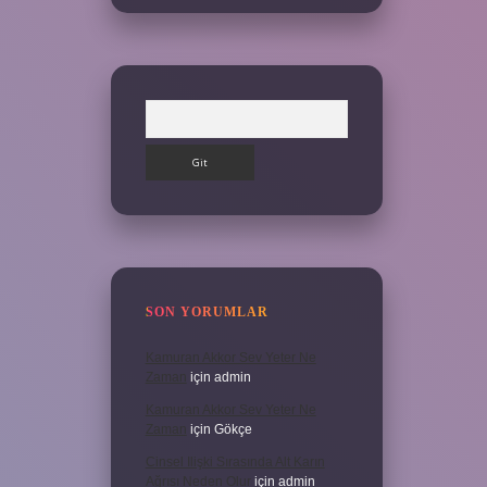
Arama
SON YORUMLAR
Kamuran Akkor Sev Yeter Ne
Zaman
için
admin
Kamuran Akkor Sev Yeter Ne
Zaman
için
Gökçe
Cinsel Ilişki Sırasında Alt Karın
Ağrısı Neden Olur
için
admin