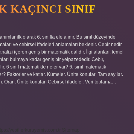
 KAÇINCI SINIF
mlar ilk olarak 6. sınıfta ele alınır. Bu sınıf düzeyinde
maları ve cebirsel ifadeleri anlamaları beklenir. Cebir nedir
nalizi içeren geniş bir matematik dalıdır. İlgi alanları, temel
nları bulmaya kadar geniş bir yelpazededir. Cebir,
ır. 6 sınıf matematikte neler var? 6. sınıf matematik
er? Faktörler ve katlar. Kümeler. Ünite konuları Tam sayılar.
im. Oran. Ünite konuları Cebirsel ifadeler. Veri toplama…
tps://yesillerkuruyemis.com.tr
Sitemap