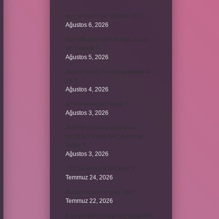
Bir cümlede kaç yüklem olur ?
Ağustos 6, 2026
Kim Milyoner Olmak İster Kuran
Ne Demek ?
Ağustos 5, 2026
Avans hesap borcu yapılandırılır
mı ?
Ağustos 4, 2026
37 nin karekökü kaçtır ?
Ağustos 3, 2026
2025’te direksiyon sınavını
geçtikten sonra harç ücreti ne
kadar ?
Ağustos 3, 2026
12V 1a adaptör kaç watt ?
Temmuz 24, 2026
Hamile koyun neden ölür ?
Temmuz 22, 2026
6 ay çalışan bir kişi kaç ay işsizlik