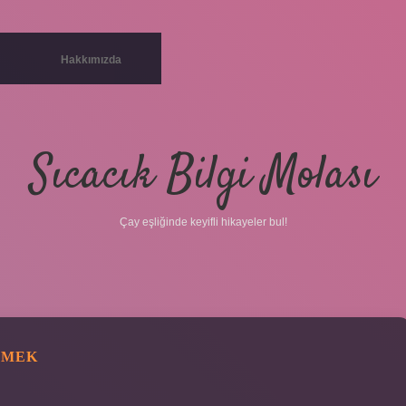
Hakkımızda
Sıcacık Bilgi Molası
Çay eşliğinde keyifli hikayeler bul!
DEMEK