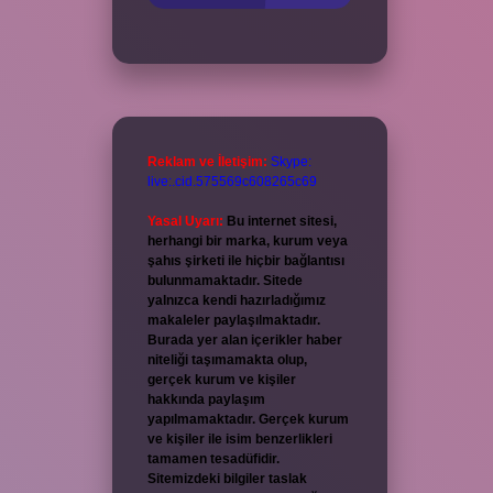
Reklam ve İletişim:
Skype:
live:.cid.575569c608265c69
Yasal Uyarı:
Bu internet sitesi,
herhangi bir marka, kurum veya
şahıs şirketi ile hiçbir bağlantısı
bulunmamaktadır. Sitede
yalnızca kendi hazırladığımız
makaleler paylaşılmaktadır.
Burada yer alan içerikler haber
niteliği taşımamakta olup,
gerçek kurum ve kişiler
hakkında paylaşım
yapılmamaktadır. Gerçek kurum
ve kişiler ile isim benzerlikleri
tamamen tesadüfidir.
Sitemizdeki bilgiler taslak