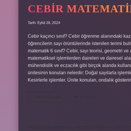
CEBIR MATEMATIK
Tarih: Eylül 28, 2024
Cebir kaçıncı sınıf? Cebir öğrenme alanındaki kazanı
öğrencilerin sayı örüntülerinde istenilen terimi bul
matematik 6 sınıf? Cebir, sayı teorisi, geometri ve a
matematiksel işlemlerden daireleri ve dairesel ala
mühendislik ve eczacılık gibi birçok alanda kullanıl
ünitesinin konuları nelerdir: Doğal sayılarla işleml
Kesirlerle işlemler. Ünite konuları, ondalık göster
Cebir
Devamını okuyun
10 Yorum
Matematik
Kaçıncı
Sınıf
https://www.rinmedya.com
https://bluenet.com.tr
ht