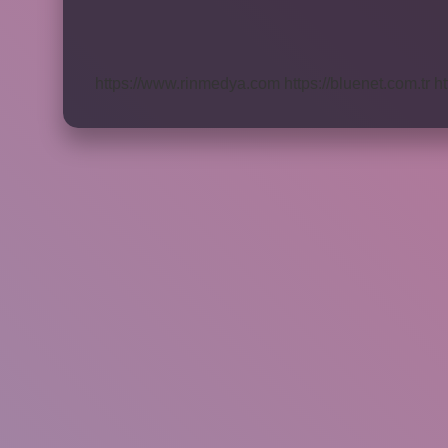
Bilgilerimi
Nasıl
Öğrenebilirim
https://www.rinmedya.com
https://bluenet.com.tr
ht