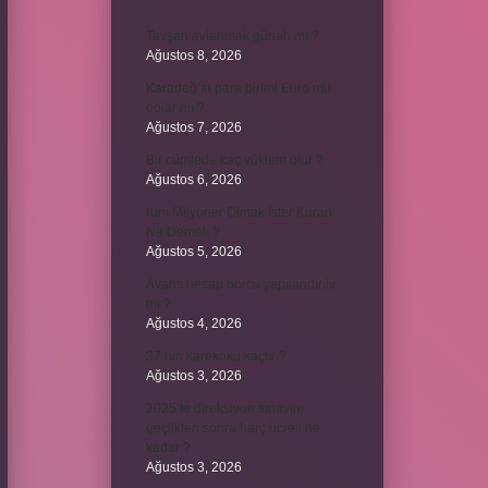
Tavşan avlanmak günah mı ?
Ağustos 8, 2026
Karadağ’ın para birimi Euro mu
dolar mı ?
Ağustos 7, 2026
Bir cümlede kaç yüklem olur ?
Ağustos 6, 2026
Kim Milyoner Olmak İster Kuran
Ne Demek ?
Ağustos 5, 2026
Avans hesap borcu yapılandırılır
mı ?
Ağustos 4, 2026
37 nin karekökü kaçtır ?
Ağustos 3, 2026
2025’te direksiyon sınavını
geçtikten sonra harç ücreti ne
kadar ?
Ağustos 3, 2026