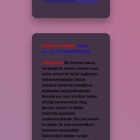
Reklam ve İletişim:
Skype:
live:.cid.575569c608265c69
Yasal Uyarı:
Bu internet sitesi,
herhangi bir marka, kurum veya
şahıs şirketi ile hiçbir bağlantısı
bulunmamaktadır. Sitede
yalnızca kendi hazırladığımız
makaleler paylaşılmaktadır.
Burada yer alan içerikler haber
niteliği taşımamakta olup,
gerçek kurum ve kişiler
hakkında paylaşım
yapılmamaktadır. Gerçek kurum
ve kişiler ile isim benzerlikleri
tamamen tesadüfidir.
Sitemizdeki bilgiler taslak