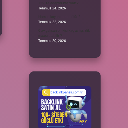
12V 1a adaptör kaç watt ?
Temmuz 24, 2026
Hamile koyun neden ölür ?
Temmuz 22, 2026
6 ay çalışan bir kişi kaç ay işsizlik
maaşı alabilir ?
Temmuz 20, 2026