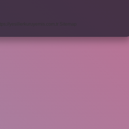
tps://yesillerkuruyemis.com.tr
Sitemap