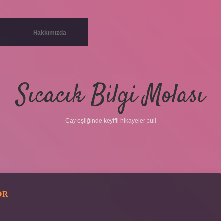
Hakkımızda
Sıcacık Bilgi Molası
Çay eşliğinde keyifli hikayeler bul!
OR