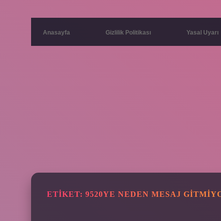
Anasayfa
Gizlilik Politikası
Yasal Uyarı
ETIKET:
9520YE NEDEN MESAJ GITMIY