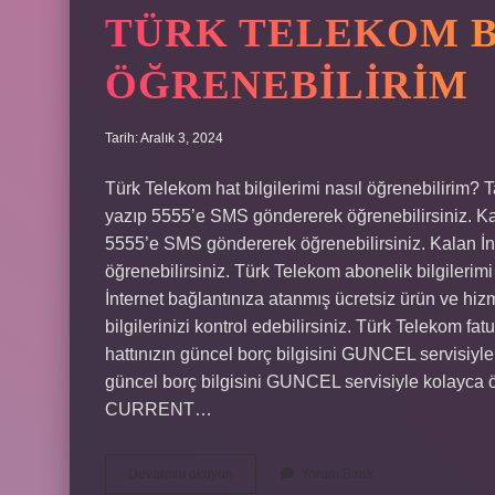
TÜRK TELEKOM B
ÖĞRENEBILIRIM
Tarih: Aralık 3, 2024
Türk Telekom hat bilgilerimi nasıl öğrenebilirim? 
yazıp 5555’e SMS göndererek öğrenebilirsiniz. Ka
5555’e SMS göndererek öğrenebilirsiniz. Kalan İ
öğrenebilirsiniz. Türk Telekom abonelik bilgileri
İnternet bağlantınıza atanmış ücretsiz ürün ve hizm
bilgilerinizi kontrol edebilirsiniz. Türk Telekom fa
hattınızın güncel borç bilgisini GUNCEL servisiyle
güncel borç bilgisini GUNCEL servisiyle kolayca 
CURRENT…
Türk
Devamını okuyun
Yorum Bırak
Telekom