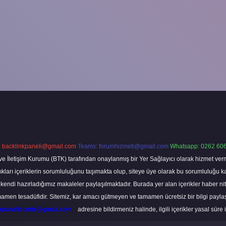
:
backlinkpaneli@gmail.com
Teams:
forumhizmeti@gmail.com
Whatsapp: 0262 606
ve İletişim Kurumu (BTK) tarafından onaylanmış bir Yer Sağlayıcı olarak hizmet verm
rı içeriklerin sorumluluğunu taşımakta olup, siteye üye olarak bu sorumluluğu kabul
a kendi hazırladığımız makaleler paylaşılmaktadır. Burada yer alan içerikler haber 
tamamen tesadüfidir. Sitemiz, kar amacı gütmeyen ve tamamen ücretsiz bir bilgi pay
nkpanelicomtr@gmail.com
adresine bildirmeniz halinde, ilgili içerikler yasal süre 