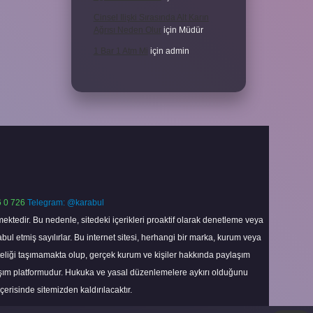
Cinsel Ilişki Sırasında Alt Karın
Ağrısı Neden Olur
için
Müdür
1 Bar 1 Atm Mi
için
admin
 0 726
Telegram: @karabul
ektedir. Bu nedenle, sitedeki içerikleri proaktif olarak denetleme veya
 etmiş sayılırlar. Bu internet sitesi, herhangi bir marka, kurum veya
niteliği taşımamakta olup, gerçek kurum ve kişiler hakkında paylaşım
laşım platformudur. Hukuka ve yasal düzenlemelere aykırı olduğunu
içerisinde sitemizden kaldırılacaktır.