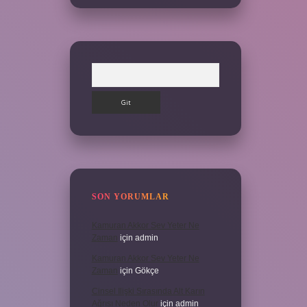
Arama
SON YORUMLAR
Kamuran Akkor Sev Yeter Ne
Zaman
için
admin
Kamuran Akkor Sev Yeter Ne
Zaman
için
Gökçe
Cinsel Ilişki Sırasında Alt Karın
Ağrısı Neden Olur
için
admin