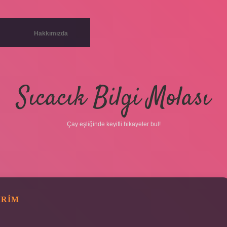
Hakkımızda
Sıcacık Bilgi Molası
Çay eşliğinde keyifli hikayeler bul!
IRIM