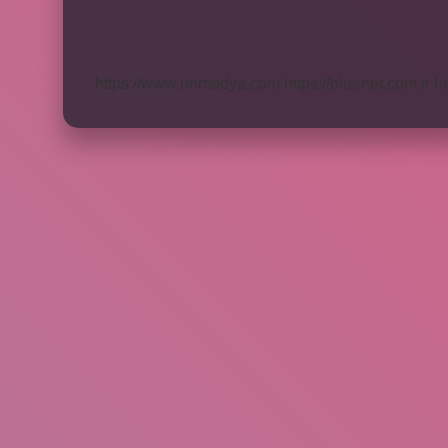
Bilgilerimi
Nasıl
Öğrenebilirim
https://www.rinmedya.com
https://bluenet.com.tr
ht