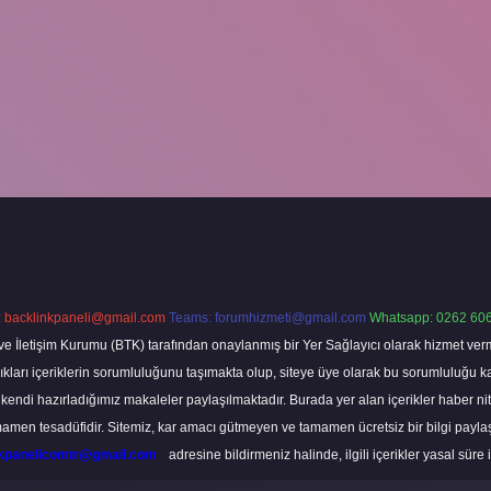
:
backlinkpaneli@gmail.com
Teams:
forumhizmeti@gmail.com
Whatsapp: 0262 606
ve İletişim Kurumu (BTK) tarafından onaylanmış bir Yer Sağlayıcı olarak hizmet verm
rı içeriklerin sorumluluğunu taşımakta olup, siteye üye olarak bu sorumluluğu kabul
a kendi hazırladığımız makaleler paylaşılmaktadır. Burada yer alan içerikler haber 
tamamen tesadüfidir. Sitemiz, kar amacı gütmeyen ve tamamen ücretsiz bir bilgi pay
nkpanelicomtr@gmail.com
adresine bildirmeniz halinde, ilgili içerikler yasal süre 