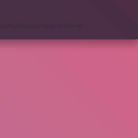
tps://yesillerkuruyemis.com.tr
Sitemap