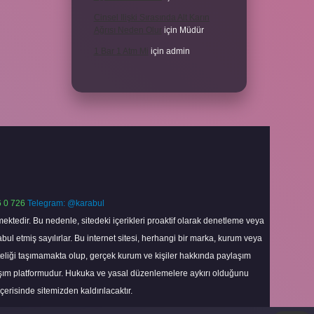
Cinsel Ilişki Sırasında Alt Karın
Ağrısı Neden Olur
için
Müdür
1 Bar 1 Atm Mi
için
admin
 0 726
Telegram: @karabul
ektedir. Bu nedenle, sitedeki içerikleri proaktif olarak denetleme veya
 etmiş sayılırlar. Bu internet sitesi, herhangi bir marka, kurum veya
niteliği taşımamakta olup, gerçek kurum ve kişiler hakkında paylaşım
laşım platformudur. Hukuka ve yasal düzenlemelere aykırı olduğunu
içerisinde sitemizden kaldırılacaktır.