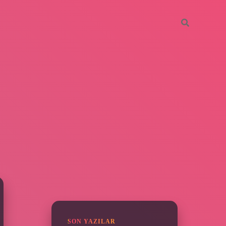
SIDEBAR
hiltonbet güncel
tulipbet.onl
SON YAZILAR