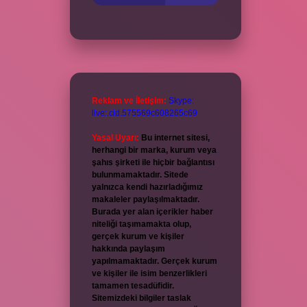
Reklam ve İletişim:
Skype:
live:.cid.575569c608265c69
Yasal Uyarı:
Bu internet sitesi,
herhangi bir marka, kurum veya
şahıs şirketi ile hiçbir bağlantısı
bulunmamaktadır. Sitede
yalnızca kendi hazırladığımız
makaleler paylaşılmaktadır.
Burada yer alan içerikler haber
niteliği taşımamakta olup,
gerçek kurum ve kişiler
hakkında paylaşım
yapılmamaktadır. Gerçek kurum
ve kişiler ile isim benzerlikleri
tamamen tesadüfidir.
Sitemizdeki bilgiler taslak