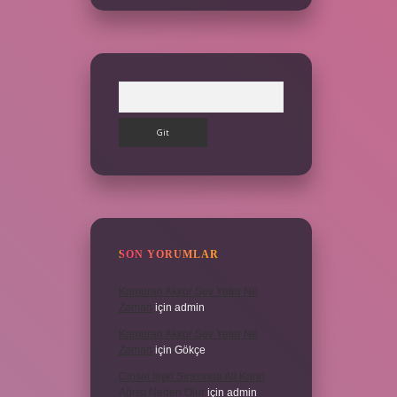
Arama
SON YORUMLAR
Kamuran Akkor Sev Yeter Ne
Zaman
için
admin
Kamuran Akkor Sev Yeter Ne
Zaman
için
Gökçe
Cinsel Ilişki Sırasında Alt Karın
Ağrısı Neden Olur
için
admin