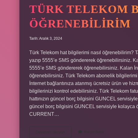
TÜRK TELEKOM B
ÖĞRENEBILIRIM
Tarih: Aralık 3, 2024
Türk Telekom hat bilgilerimi nasıl öğrenebilirim? 
yazıp 5555’e SMS göndererek öğrenebilirsiniz. Ka
5555’e SMS göndererek öğrenebilirsiniz. Kalan İ
öğrenebilirsiniz. Türk Telekom abonelik bilgileri
İnternet bağlantınıza atanmış ücretsiz ürün ve hizm
bilgilerinizi kontrol edebilirsiniz. Türk Telekom fa
hattınızın güncel borç bilgisini GUNCEL servisiyle
güncel borç bilgisini GUNCEL servisiyle kolayca 
CURRENT…
Türk
Devamını okuyun
Yorum Bırak
Telekom