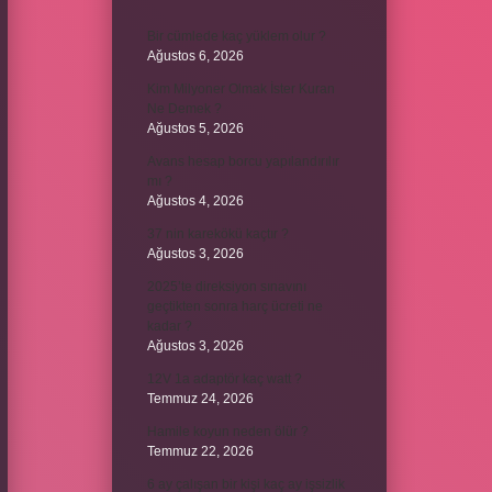
Bir cümlede kaç yüklem olur ?
Ağustos 6, 2026
Kim Milyoner Olmak İster Kuran
Ne Demek ?
Ağustos 5, 2026
Avans hesap borcu yapılandırılır
mı ?
Ağustos 4, 2026
37 nin karekökü kaçtır ?
Ağustos 3, 2026
2025’te direksiyon sınavını
geçtikten sonra harç ücreti ne
kadar ?
Ağustos 3, 2026
12V 1a adaptör kaç watt ?
Temmuz 24, 2026
Hamile koyun neden ölür ?
Temmuz 22, 2026
6 ay çalışan bir kişi kaç ay işsizlik