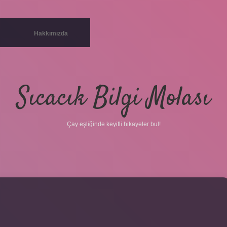
Hakkımızda
Sıcacık Bilgi Molası
Çay eşliğinde keyifli hikayeler bul!