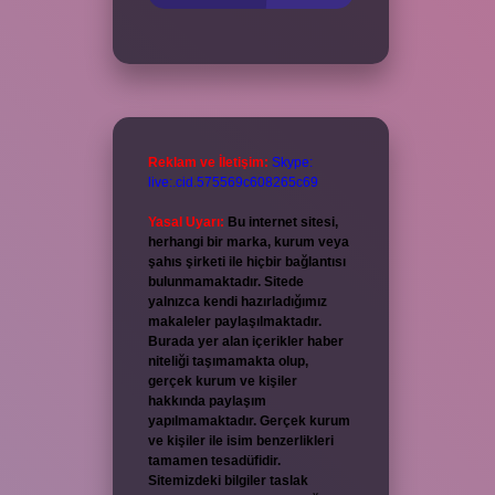
Reklam ve İletişim:
Skype:
live:.cid.575569c608265c69
Yasal Uyarı:
Bu internet sitesi,
herhangi bir marka, kurum veya
şahıs şirketi ile hiçbir bağlantısı
bulunmamaktadır. Sitede
yalnızca kendi hazırladığımız
makaleler paylaşılmaktadır.
Burada yer alan içerikler haber
niteliği taşımamakta olup,
gerçek kurum ve kişiler
hakkında paylaşım
yapılmamaktadır. Gerçek kurum
ve kişiler ile isim benzerlikleri
tamamen tesadüfidir.
Sitemizdeki bilgiler taslak