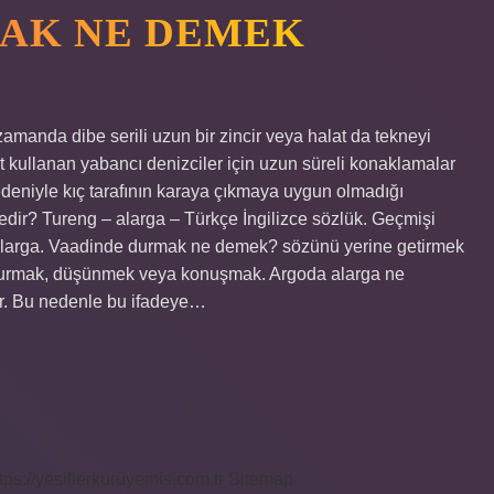
AK NE DEMEK
manda dibe serili uzun bir zincir veya halat da tekneyi
t kullanan yabancı denizciler için uzun süreli konaklamalar
 nedeniyle kıç tarafının karaya çıkmaya uygun olmadığı
ir? Tureng – alarga – Türkçe İngilizce sözlük. Geçmişi
: alarga. Vaadinde durmak ne demek? sözünü yerine getirmek
durmak, düşünmek veya konuşmak. Argoda alarga ne
ir. Bu nedenle bu ifadeye…
tps://yesillerkuruyemis.com.tr
Sitemap