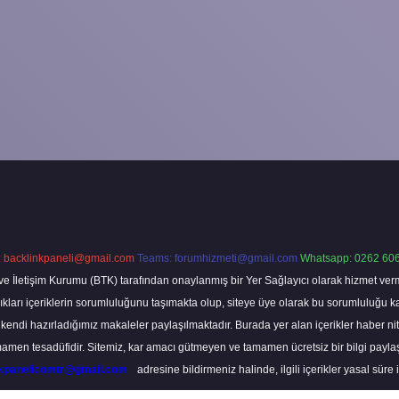
:
backlinkpaneli@gmail.com
Teams:
forumhizmeti@gmail.com
Whatsapp: 0262 606
ve İletişim Kurumu (BTK) tarafından onaylanmış bir Yer Sağlayıcı olarak hizmet verm
rı içeriklerin sorumluluğunu taşımakta olup, siteye üye olarak bu sorumluluğu kabul
a kendi hazırladığımız makaleler paylaşılmaktadır. Burada yer alan içerikler haber 
tamamen tesadüfidir. Sitemiz, kar amacı gütmeyen ve tamamen ücretsiz bir bilgi pay
nkpanelicomtr@gmail.com
adresine bildirmeniz halinde, ilgili içerikler yasal süre 