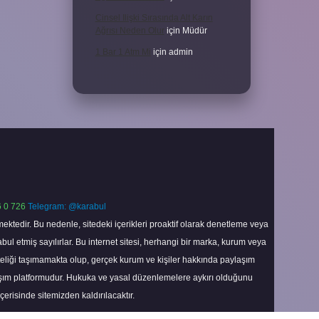
Cinsel Ilişki Sırasında Alt Karın
Ağrısı Neden Olur
için
Müdür
1 Bar 1 Atm Mi
için
admin
 0 726
Telegram: @karabul
ektedir. Bu nedenle, sitedeki içerikleri proaktif olarak denetleme veya
 etmiş sayılırlar. Bu internet sitesi, herhangi bir marka, kurum veya
niteliği taşımamakta olup, gerçek kurum ve kişiler hakkında paylaşım
laşım platformudur. Hukuka ve yasal düzenlemelere aykırı olduğunu
içerisinde sitemizden kaldırılacaktır.