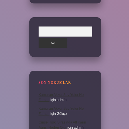
Arama
SON YORUMLAR
Kamuran Akkor Sev Yeter Ne
Zaman
için
admin
Kamuran Akkor Sev Yeter Ne
Zaman
için
Gökçe
Cinsel Ilişki Sırasında Alt Karın
Ağrısı Neden Olur
için
admin