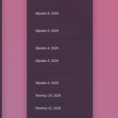
Bir cümlede kaç yüklem olur ?
Ağustos 6, 2026
Kim Milyoner Olmak İster Kuran
Ne Demek ?
Ağustos 5, 2026
Avans hesap borcu yapılandırılır
mı ?
Ağustos 4, 2026
37 nin karekökü kaçtır ?
Ağustos 3, 2026
2025’te direksiyon sınavını
geçtikten sonra harç ücreti ne
kadar ?
Ağustos 3, 2026
12V 1a adaptör kaç watt ?
Temmuz 24, 2026
Hamile koyun neden ölür ?
Temmuz 22, 2026
6 ay çalışan bir kişi kaç ay işsizlik