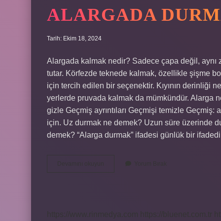
ALARGADA DURM
Tarih: Ekim 18, 2024
Alargada kalmak nedir? Sadece çapa değil, aynı za
tutar. Körfezde teknede kalmak, özellikle şişme bo
için tercih edilen bir seçenektir. Kıyının derinliği
yerlerde pruvada kalmak da mümkündür. Alarga ned
gizle Geçmiş ayrıntıları Geçmişi temizle Geçmiş
için. Uz durmak ne demek? Uzun süre üzerinde 
demek? “Alarga durmak” ifadesi günlük bir ifaded
Alargada
Devamını okuyun
Yorum Bırak
Durmak
Ne
Demek
https://www.rinmedya.com
https://bluenet.com.tr
ht