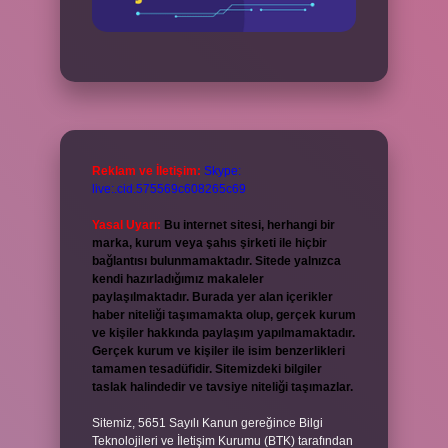
Reklam ve İletişim:
Skype:
live:.cid.575569c608265c69
Yasal Uyarı:
Bu internet sitesi, herhangi bir
marka, kurum veya şahıs şirketi ile hiçbir
bağlantısı bulunmamaktadır. Sitede yalnızca
kendi hazırladığımız makaleler
paylaşılmaktadır. Burada yer alan içerikler
haber niteliği taşımamakta olup, gerçek kurum
ve kişiler hakkında paylaşım yapılmamaktadır.
Gerçek kurum ve kişiler ile isim benzerlikleri
tamamen tesadüfidir. Sitemizdeki bilgiler
taslak halindedir ve tavsiye niteliği taşımazlar.
Sitemiz, 5651 Sayılı Kanun gereğince Bilgi
Teknolojileri ve İletişim Kurumu (BTK) tarafından