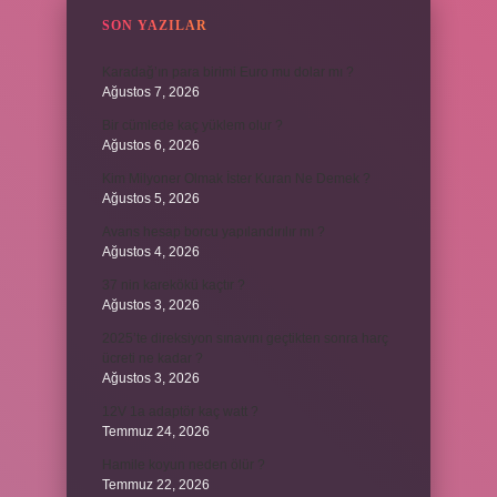
SON YAZILAR
Karadağ’ın para birimi Euro mu dolar mı ?
Ağustos 7, 2026
Bir cümlede kaç yüklem olur ?
Ağustos 6, 2026
Kim Milyoner Olmak İster Kuran Ne Demek ?
Ağustos 5, 2026
Avans hesap borcu yapılandırılır mı ?
Ağustos 4, 2026
37 nin karekökü kaçtır ?
Ağustos 3, 2026
2025’te direksiyon sınavını geçtikten sonra harç
ücreti ne kadar ?
Ağustos 3, 2026
12V 1a adaptör kaç watt ?
Temmuz 24, 2026
Hamile koyun neden ölür ?
Temmuz 22, 2026