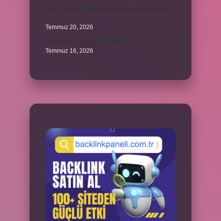
6 ay çalışan bir kişi kaç ay işsizlik maaşı alabilir
?
Temmuz 20, 2026
Anne kedi yavrusuyla çiftleşir mi ?
Temmuz 16, 2026