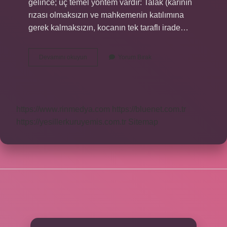
gelince; üç temel yöntem vardır: Talak (karının
rızası olmaksızın ve mahkemenin katılımına
gerek kalmaksızın, kocanın tek taraflı irade…
Peygamberimizin
Devamını okuyun
Yorum Bırak
Allahın
Helal
Kıldıklarını
En
Kötüsü
https://www.rinmedya.com
https://bluenet.com.tr
Boşanmadır
Hadisinin
https://yesillerkuruyemis.com.tr
Sitemap
Anlamı
Nedir
SIDEBAR