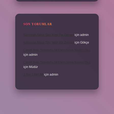
SON YORUMLAR
Kamuran Akkor Sev Yeter Ne Zaman
için
admin
Kamuran Akkor Sev Yeter Ne Zaman
için
Gökçe
Cinsel Ilişki Sırasında Alt Karın Ağrısı Neden Olur
için
admin
Cinsel Ilişki Sırasında Alt Karın Ağrısı Neden Olur
için
Müdür
1 Bar 1 Atm Mi
için
admin