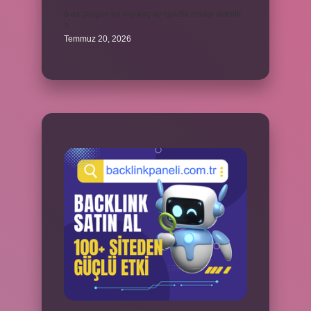
6 ay çalışan bir kişi kaç ay işsizlik maaşı alabilir
?
Temmuz 20, 2026