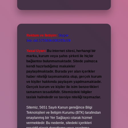
Reklam ve İletişim:
Skype:
live:.cid.575569c608265c69
Yasal Uyarı:
Bu internet sitesi, herhangi bir
marka, kurum veya şahıs şirketi ile hiçbir
bağlantısı bulunmamaktadır. Sitede yalnızca
kendi hazırladığımız makaleler
paylaşılmaktadır. Burada yer alan içerikler
haber niteliği taşımamakta olup, gerçek kurum
ve kişiler hakkında paylaşım yapılmamaktadır.
Gerçek kurum ve kişiler ile isim benzerlikleri
tamamen tesadüfidir. Sitemizdeki bilgiler
taslak halindedir ve tavsiye niteliği taşımazlar.
Sitemiz, 5651 Sayılı Kanun gereğince Bilgi
Teknolojileri ve İletişim Kurumu (BTK) tarafından
onaylanmış bir Yer Sağlayıcı olarak hizmet
vermektedir. Bu nedenle, sitedeki içerikleri