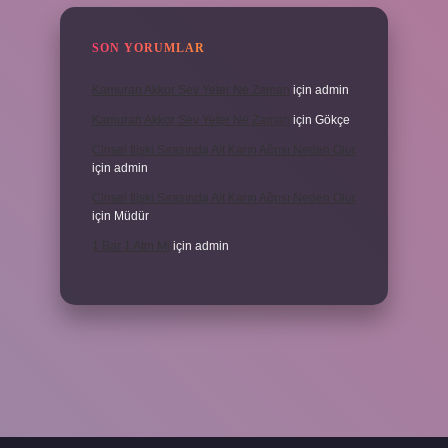
SON YORUMLAR
Kamuran Akkor Sev Yeter Ne Zaman
için
admin
Kamuran Akkor Sev Yeter Ne Zaman
için
Gökçe
Cinsel Ilişki Sırasında Alt Karın Ağrısı Neden Olur
için
admin
Cinsel Ilişki Sırasında Alt Karın Ağrısı Neden Olur
için
Müdür
1 Bar 1 Atm Mi
için
admin