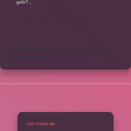
gelir?…
Anasonun
Devamını okuyun
Yorum Bırak
Yan
Etkileri
Nelerdir
https://www.rinmedya.com
https://bluenet.com.tr
https://yesillerkuruyemis.com.tr
Sitemap
SIDEBAR
SON YAZILAR