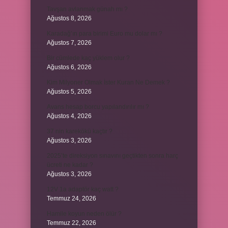
Tavşan avlanmak günah mı ?
Ağustos 8, 2026
Karadağ’ın para birimi Euro mu dolar mı ?
Ağustos 7, 2026
Bir cümlede kaç yüklem olur ?
Ağustos 6, 2026
Kim Milyoner Olmak İster Kuran Ne Demek ?
Ağustos 5, 2026
Avans hesap borcu yapılandırılır mı ?
Ağustos 4, 2026
37 nin karekökü kaçtır ?
Ağustos 3, 2026
2025’te direksiyon sınavını geçtikten sonra harç
ücreti ne kadar ?
Ağustos 3, 2026
12V 1a adaptör kaç watt ?
Temmuz 24, 2026
Hamile koyun neden ölür ?
Temmuz 22, 2026