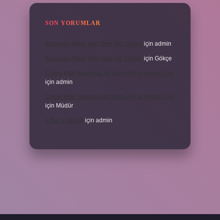
SON YORUMLAR
Kamuran Akkor Sev Yeter Ne Zaman
için
admin
Kamuran Akkor Sev Yeter Ne Zaman
için
Gökçe
Cinsel Ilişki Sırasında Alt Karın Ağrısı Neden Olur
için
admin
Cinsel Ilişki Sırasında Alt Karın Ağrısı Neden Olur
için
Müdür
1 Bar 1 Atm Mi
için
admin