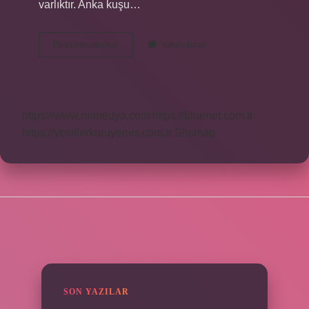
varlıktır. Anka kuşu…
Anka
Devamını okuyun
Yorum Bırak
Kuşu
Dişi
Mi
Erkek
Mi
https://www.rinmedya.com
https://bluenet.com.tr
https://yesillerkuruyemis.com.tr
Sitemap
SIDEBAR
SON YAZILAR