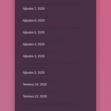
Karadağ’ın para birimi Euro mu dolar mı ?
Ağustos 7, 2026
Bir cümlede kaç yüklem olur ?
Ağustos 6, 2026
Kim Milyoner Olmak İster Kuran Ne Demek ?
Ağustos 5, 2026
Avans hesap borcu yapılandırılır mı ?
Ağustos 4, 2026
37 nin karekökü kaçtır ?
Ağustos 3, 2026
2025’te direksiyon sınavını geçtikten sonra harç
ücreti ne kadar ?
Ağustos 3, 2026
12V 1a adaptör kaç watt ?
Temmuz 24, 2026
Hamile koyun neden ölür ?
Temmuz 22, 2026
6 ay çalışan bir kişi kaç ay işsizlik maaşı alabilir
?