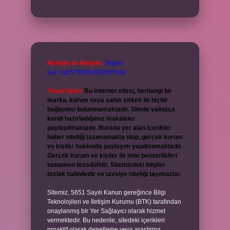
Reklam ve İletişim:
Skype:
live:.cid.575569c608265c69
Yasal Uyarı:
Bu internet sitesi, herhangi bir
marka, kurum veya şahıs şirketi ile hiçbir
bağlantısı bulunmamaktadır. Sitede yalnızca
kendi hazırladığımız makaleler
paylaşılmaktadır. Burada yer alan içerikler
haber niteliği taşımamakta olup, gerçek kurum
ve kişiler hakkında paylaşım yapılmamaktadır.
Gerçek kurum ve kişiler ile isim benzerlikleri
tamamen tesadüfidir. Sitemizdeki bilgiler
taslak halindedir ve tavsiye niteliği taşımazlar.
Sitemiz, 5651 Sayılı Kanun gereğince Bilgi
Teknolojileri ve İletişim Kurumu (BTK) tarafından
onaylanmış bir Yer Sağlayıcı olarak hizmet
vermektedir. Bu nedenle, sitedeki içerikleri
proaktif olarak denetleme veya araştırma