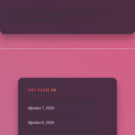
https://www.rinmedya.com
https://bluenet.com.tr
https://yesillerkuruyemis.com.tr
Sitemap
SIDEBAR
SON YAZILAR
Karadağ’ın para birimi Euro mu dolar mı ?
Ağustos 7, 2026
Bir cümlede kaç yüklem olur ?
Ağustos 6, 2026
Kim Milyoner Olmak İster Kuran Ne Demek ?