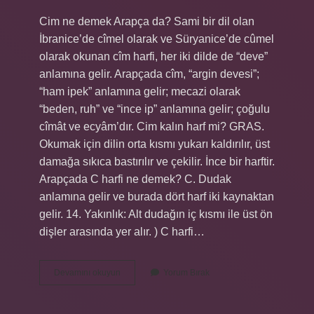
Cim ne demek Arapça da? Sami bir dil olan
İbranice’de cîmel olarak ve Süryanice’de cûmel
olarak okunan cîm harfi, her iki dilde de “deve”
anlamına gelir. Arapçada cîm, “argin devesi”;
“ham ipek” anlamına gelir; mecazi olarak
“beden, ruh” ve “ince ip” anlamına gelir; çoğulu
cîmât ve ecyâm’dır. Cim kalın harf mi? GRAS.
Okumak için dilin orta kısmı yukarı kaldırılır, üst
damağa sıkıca bastırılır ve çekilir. İnce bir harftir.
Arapçada C harfi ne demek? C. Dudak
anlamına gelir ve burada dört harf iki kaynaktan
gelir. 14. Yakınlık: Alt dudağın iç kısmı ile üst ön
dişler arasında yer alır. ) C harfi…
Cim
Devamını okuyun
Yorum Bırak
Hangi
Harf