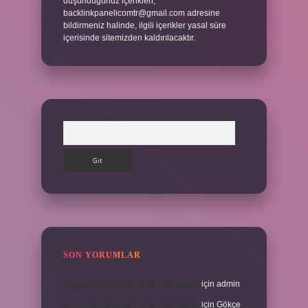
düşündüğünüz içerikleri,
backlinkpanelicomtr@gmail.com
adresine
bildirmeniz halinde, ilgili içerikler yasal süre
içerisinde sitemizden kaldırılacaktır.
Arama
SON YORUMLAR
Kamuran Akkor Sev Yeter Ne Zaman
için
admin
Kamuran Akkor Sev Yeter Ne Zaman
için
Gökçe