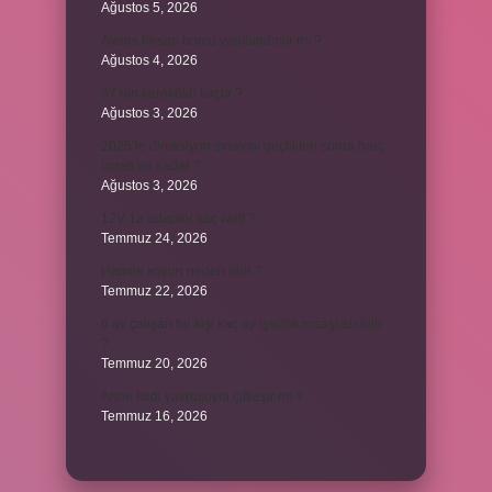
Ağustos 5, 2026
Avans hesap borcu yapılandırılır mı ?
Ağustos 4, 2026
37 nin karekökü kaçtır ?
Ağustos 3, 2026
2025’te direksiyon sınavını geçtikten sonra harç
ücreti ne kadar ?
Ağustos 3, 2026
12V 1a adaptör kaç watt ?
Temmuz 24, 2026
Hamile koyun neden ölür ?
Temmuz 22, 2026
6 ay çalışan bir kişi kaç ay işsizlik maaşı alabilir
?
Temmuz 20, 2026
Anne kedi yavrusuyla çiftleşir mi ?
Temmuz 16, 2026