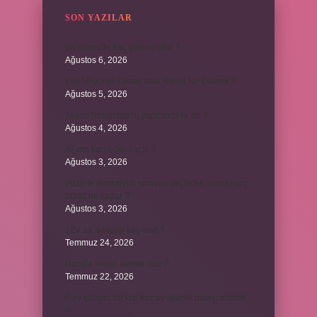
SON YAZILAR
Bir cümlede kaç yüklem olur ?
Ağustos 6, 2026
Kim Milyoner Olmak İster Kuran Ne Demek ?
Ağustos 5, 2026
Avans hesap borcu yapılandırılır mı ?
Ağustos 4, 2026
37 nin karekökü kaçtır ?
Ağustos 3, 2026
2025’te direksiyon sınavını geçtikten sonra harç
ücreti ne kadar ?
Ağustos 3, 2026
12V 1a adaptör kaç watt ?
Temmuz 24, 2026
Hamile koyun neden ölür ?
Temmuz 22, 2026
6 ay çalışan bir kişi kaç ay işsizlik maaşı alabilir
?