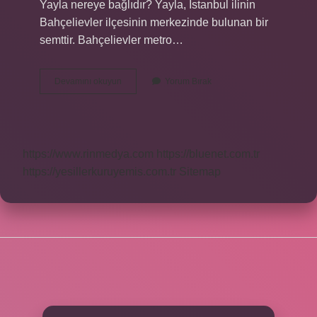
Yayla nereye bağlıdır? Yayla, İstanbul ilinin
Bahçelievler ilçesinin merkezinde bulunan bir
semttir. Bahçelievler metro…
Bahçelievlerin
Devamını okuyun
Yorum Bırak
Kaç
Mahallesi
https://www.rinmedya.com
https://bluenet.com.tr
https://yesillerkuruyemis.com.tr
Sitemap
SIDEBAR