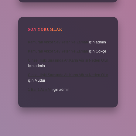
SON YORUMLAR
Kamuran Akkor Sev Yeter Ne Zaman
için
admin
Kamuran Akkor Sev Yeter Ne Zaman
için
Gökçe
Cinsel Ilişki Sırasında Alt Karın Ağrısı Neden Olur
için
admin
Cinsel Ilişki Sırasında Alt Karın Ağrısı Neden Olur
için
Müdür
1 Bar 1 Atm Mi
için
admin