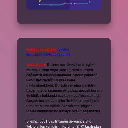
Reklam ve İletişim:
Skype:
live:.cid.575569c608265c69
Yasal Uyarı:
Bu internet sitesi, herhangi bir
marka, kurum veya şahıs şirketi ile hiçbir
bağlantısı bulunmamaktadır. Sitede yalnızca
kendi hazırladığımız makaleler
paylaşılmaktadır. Burada yer alan içerikler
haber niteliği taşımamakta olup, gerçek kurum
ve kişiler hakkında paylaşım yapılmamaktadır.
Gerçek kurum ve kişiler ile isim benzerlikleri
tamamen tesadüfidir. Sitemizdeki bilgiler
taslak halindedir ve tavsiye niteliği taşımazlar.
Sitemiz, 5651 Sayılı Kanun gereğince Bilgi
Teknolojileri ve İletişim Kurumu (BTK) tarafından