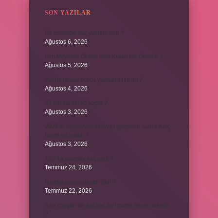
SON YAZILAR
Bir cümlede kaç yüklem olur ?
Ağustos 6, 2026
Kim Milyoner Olmak İster Kuran Ne Demek ?
Ağustos 5, 2026
Avans hesap borcu yapılandırılır mı ?
Ağustos 4, 2026
37 nin karekökü kaçtır ?
Ağustos 3, 2026
2025’te direksiyon sınavını geçtikten sonra harç
ücreti ne kadar ?
Ağustos 3, 2026
12V 1a adaptör kaç watt ?
Temmuz 24, 2026
Hamile koyun neden ölür ?
Temmuz 22, 2026
6 ay çalışan bir kişi kaç ay işsizlik maaşı alabilir
?