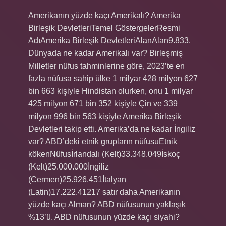
Amerikanın yüzde kaçı Amerikalı? Amerika
Birleşik DevletleriTemel GöstergelerResmi
AdıAmerika Birleşik DevletleriAlanAlan9.833.
Dünyada ne kadar Amerikalı var? Birleşmiş
Milletler nüfus tahminlerine göre, 2023’te en
fazla nüfusa sahip ülke 1 milyar 428 milyon 627
bin 663 kişiyle Hindistan olurken, onu 1 milyar
425 milyon 671 bin 352 kişiyle Çin ve 339
milyon 996 bin 563 kişiyle Amerika Birleşik
Devletleri takip etti. Amerika’da ne kadar İngiliz
var? ABD’deki etnik grupların nüfusuEtnik
kökenNüfusİrlandalı (Kelt)33.348.049İskoç
(Kelt)25.000.000İngiliz
(Cermen)25.926.451İtalyan
(Latin)17.222.41217 satır daha Amerikanın
yüzde kaçı Alman? ABD nüfusunun yaklaşık
%13’ü. ABD nüfusunun yüzde kaçı siyahi?