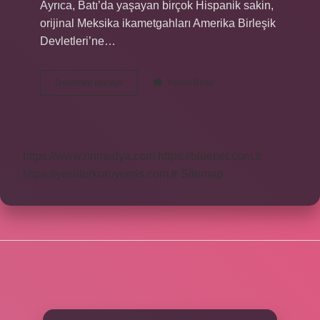
Ayrıca, Batı’da yaşayan birçok Hispanik sakin,
orijinal Meksika ikametgahları Amerika Birleşik
Devletleri’ne…
Amerikanın
Devamını okuyun
Yorum Bırak
Yüzde
Kaçı
Amerikalı
https://www.rinmedya.com
https://bluenet.com.tr
https://yesillerkuruyemis.com.tr
Sitemap
SIDEBAR