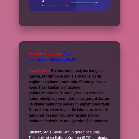
Reklam ve İletişim:
Skype:
live:.cid.575569c608265c69
Yasal Uyarı:
Bu internet sitesi, herhangi bir
marka, kurum veya şahıs şirketi ile hiçbir
bağlantısı bulunmamaktadır. Sitede yalnızca
kendi hazırladığımız makaleler
paylaşılmaktadır. Burada yer alan içerikler
haber niteliği taşımamakta olup, gerçek kurum
ve kişiler hakkında paylaşım yapılmamaktadır.
Gerçek kurum ve kişiler ile isim benzerlikleri
tamamen tesadüfidir. Sitemizdeki bilgiler
taslak halindedir ve tavsiye niteliği taşımazlar.
Sitemiz, 5651 Sayılı Kanun gereğince Bilgi
Teknolojileri ve İletişim Kurumu (BTK) tarafından