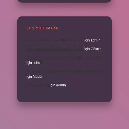
SON YORUMLAR
Kamuran Akkor Sev Yeter Ne Zaman
için
admin
Kamuran Akkor Sev Yeter Ne Zaman
için
Gökçe
Cinsel Ilişki Sırasında Alt Karın Ağrısı Neden Olur
için
admin
Cinsel Ilişki Sırasında Alt Karın Ağrısı Neden Olur
için
Müdür
1 Bar 1 Atm Mi
için
admin