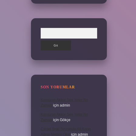
Arama
SON YORUMLAR
Kamuran Akkor Sev Yeter Ne
Zaman
için
admin
Kamuran Akkor Sev Yeter Ne
Zaman
için
Gökçe
Cinsel Ilişki Sırasında Alt Karın
Ağrısı Neden Olur
için
admin