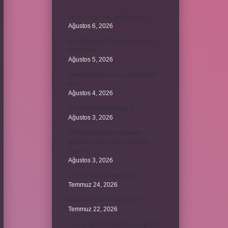
Bir cümlede kaç yüklem olur ?
Ağustos 6, 2026
Kim Milyoner Olmak İster Kuran
Ne Demek ?
Ağustos 5, 2026
Avans hesap borcu yapılandırılır
mı ?
Ağustos 4, 2026
37 nin karekökü kaçtır ?
Ağustos 3, 2026
2025’te direksiyon sınavını
geçtikten sonra harç ücreti ne
kadar ?
Ağustos 3, 2026
12V 1a adaptör kaç watt ?
Temmuz 24, 2026
Hamile koyun neden ölür ?
Temmuz 22, 2026
6 ay çalışan bir kişi kaç ay işsizlik