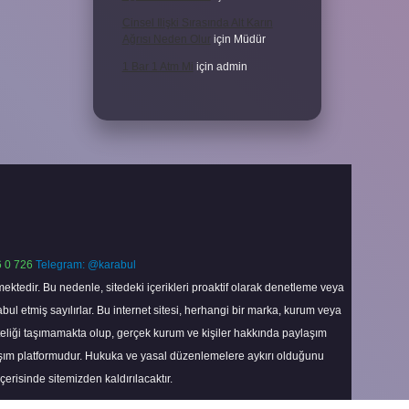
Cinsel Ilişki Sırasında Alt Karın
Ağrısı Neden Olur
için
Müdür
1 Bar 1 Atm Mi
için
admin
 0 726
Telegram: @karabul
ektedir. Bu nedenle, sitedeki içerikleri proaktif olarak denetleme veya
 etmiş sayılırlar. Bu internet sitesi, herhangi bir marka, kurum veya
niteliği taşımamakta olup, gerçek kurum ve kişiler hakkında paylaşım
laşım platformudur. Hukuka ve yasal düzenlemelere aykırı olduğunu
içerisinde sitemizden kaldırılacaktır.