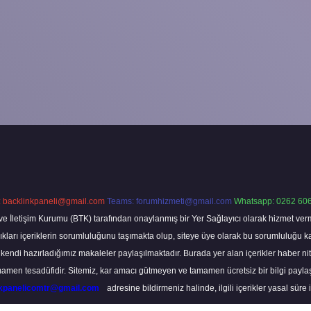
:
backlinkpaneli@gmail.com
Teams:
forumhizmeti@gmail.com
Whatsapp: 0262 606
ve İletişim Kurumu (BTK) tarafından onaylanmış bir Yer Sağlayıcı olarak hizmet verm
rı içeriklerin sorumluluğunu taşımakta olup, siteye üye olarak bu sorumluluğu kabul
a kendi hazırladığımız makaleler paylaşılmaktadır. Burada yer alan içerikler haber 
tamamen tesadüfidir. Sitemiz, kar amacı gütmeyen ve tamamen ücretsiz bir bilgi pay
nkpanelicomtr@gmail.com
adresine bildirmeniz halinde, ilgili içerikler yasal süre 