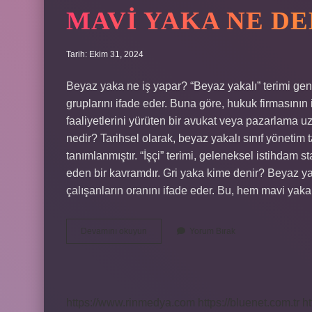
MAVI YAKA NE D
Tarih: Ekim 31, 2024
Beyaz yaka ne iş yapar? “Beyaz yakalı” terimi gen
gruplarını ifade eder. Buna göre, hukuk firmasının i
faaliyetlerini yürüten bir avukat veya pazarlama u
nedir? Tarihsel olarak, beyaz yakalı sınıf yönetim ta
tanımlanmıştır. “İşçi” terimi, geleneksel istihdam st
eden bir kavramdır. Gri yaka kime denir? Beyaz yak
çalışanların oranını ifade eder. Bu, hem mavi ya
Mavi
Devamını okuyun
Yorum Bırak
Yaka
Ne
Demek
https://www.rinmedya.com
https://bluenet.com.tr
ht