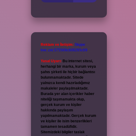
Reklam ve İletişim:
Skype:
live:.cid.575569c608265c69
Yasal Uyarı:
Bu internet sitesi,
herhangi bir marka, kurum veya
şahıs şirketi ile hiçbir bağlantısı
bulunmamaktadır. Sitede
yalnızca kendi hazırladığımız
makaleler paylaşılmaktadır.
Burada yer alan içerikler haber
niteliği taşımamakta olup,
gerçek kurum ve kişiler
hakkında paylaşım
yapılmamaktadır. Gerçek kurum
ve kişiler ile isim benzerlikleri
tamamen tesadüfidir.
Sitemizdeki bilgiler taslak