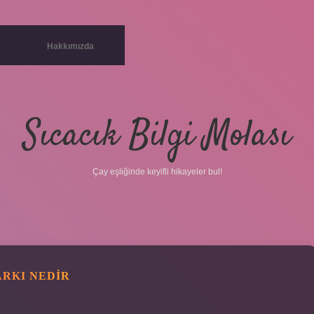
Hakkımızda
Sıcacık Bilgi Molası
Çay eşliğinde keyifli hikayeler bul!
ARKI NEDIR