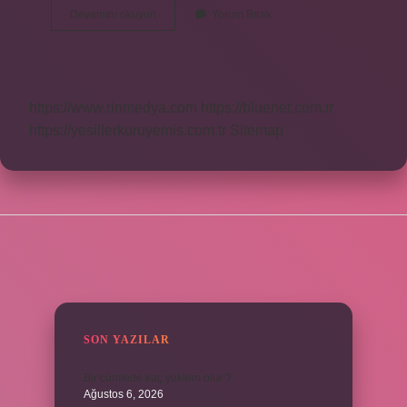
Mavi
Devamını okuyun
Yorum Bırak
Yaka
Ne
Demek
https://www.rinmedya.com
https://bluenet.com.tr
https://yesillerkuruyemis.com.tr
Sitemap
SIDEBAR
SON YAZILAR
Bir cümlede kaç yüklem olur ?
Ağustos 6, 2026