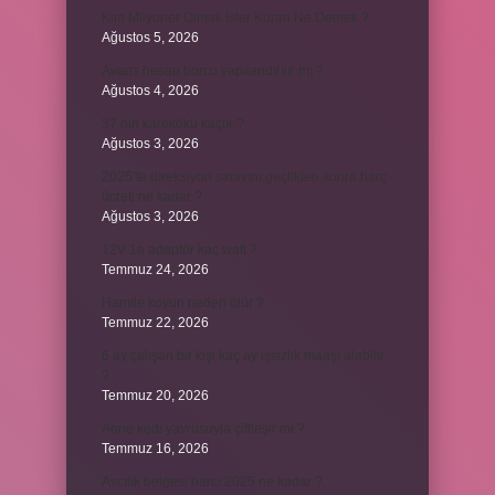
Kim Milyoner Olmak İster Kuran Ne Demek ?
Ağustos 5, 2026
Avans hesap borcu yapılandırılır mı ?
Ağustos 4, 2026
37 nin karekökü kaçtır ?
Ağustos 3, 2026
2025’te direksiyon sınavını geçtikten sonra harç
ücreti ne kadar ?
Ağustos 3, 2026
12V 1a adaptör kaç watt ?
Temmuz 24, 2026
Hamile koyun neden ölür ?
Temmuz 22, 2026
6 ay çalışan bir kişi kaç ay işsizlik maaşı alabilir
?
Temmuz 20, 2026
Anne kedi yavrusuyla çiftleşir mi ?
Temmuz 16, 2026
Avcılık belgesi harcı 2025 ne kadar ?