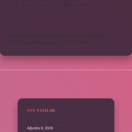
Büyük
Devamını okuyun
Yorum Bırak
Verinin
5V
Si
Nedir
https://www.rinmedya.com
https://bluenet.com.tr
https://yesillerkuruyemis.com.tr
Sitemap
SIDEBAR
SON YAZILAR
Bir cümlede kaç yüklem olur ?
Ağustos 6, 2026