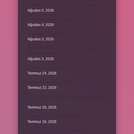
Kim Milyoner Olmak İster Kuran Ne Demek ?
Ağustos 5, 2026
Avans hesap borcu yapılandırılır mı ?
Ağustos 4, 2026
37 nin karekökü kaçtır ?
Ağustos 3, 2026
2025’te direksiyon sınavını geçtikten sonra harç
ücreti ne kadar ?
Ağustos 3, 2026
12V 1a adaptör kaç watt ?
Temmuz 24, 2026
Hamile koyun neden ölür ?
Temmuz 22, 2026
6 ay çalışan bir kişi kaç ay işsizlik maaşı alabilir
?
Temmuz 20, 2026
Anne kedi yavrusuyla çiftleşir mi ?
Temmuz 16, 2026
Avcılık belgesi harcı 2025 ne kadar ?