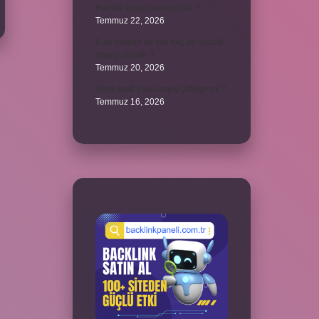
Hamile koyun neden ölür ?
Temmuz 22, 2026
6 ay çalışan bir kişi kaç ay işsizlik
maaşı alabilir ?
Temmuz 20, 2026
Anne kedi yavrusuyla çiftleşir mi ?
Temmuz 16, 2026