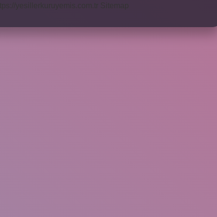
tps://yesillerkuruyemis.com.tr
Sitemap