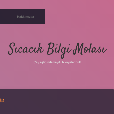
Hakkımızda
Sıcacık Bilgi Molası
Çay eşliğinde keyifli hikayeler bul!
IR