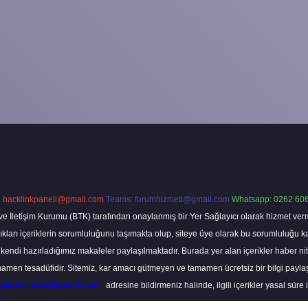
:
backlinkpaneli@gmail.com
Teams:
forumhizmeti@gmail.com
Whatsapp: 0262 606
ve İletişim Kurumu (BTK) tarafından onaylanmış bir Yer Sağlayıcı olarak hizmet verm
rı içeriklerin sorumluluğunu taşımakta olup, siteye üye olarak bu sorumluluğu kabul
a kendi hazırladığımız makaleler paylaşılmaktadır. Burada yer alan içerikler haber 
tamamen tesadüfidir. Sitemiz, kar amacı gütmeyen ve tamamen ücretsiz bir bilgi pay
nkpanelicomtr@gmail.com
adresine bildirmeniz halinde, ilgili içerikler yasal süre 