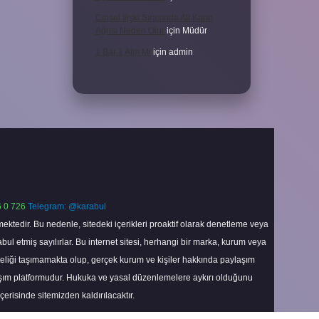
Cinsel Ilişki Sırasında Alt Karın
Ağrısı Neden Olur
için
Müdür
1 Bar 1 Atm Mi
için
admin
 0 726
Telegram: @karabul
ektedir. Bu nedenle, sitedeki içerikleri proaktif olarak denetleme veya
 etmiş sayılırlar. Bu internet sitesi, herhangi bir marka, kurum veya
niteliği taşımamakta olup, gerçek kurum ve kişiler hakkında paylaşım
laşım platformudur. Hukuka ve yasal düzenlemelere aykırı olduğunu
içerisinde sitemizden kaldırılacaktır.