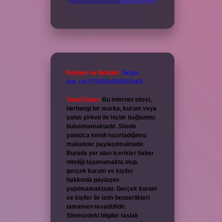
Reklam ve İletişim:
Skype:
live:.cid.575569c608265c69
Yasal Uyarı:
Bu internet sitesi,
herhangi bir marka, kurum veya
şahıs şirketi ile hiçbir bağlantısı
bulunmamaktadır. Sitede
yalnızca kendi hazırladığımız
makaleler paylaşılmaktadır.
Burada yer alan içerikler haber
niteliği taşımamakta olup,
gerçek kurum ve kişiler
hakkında paylaşım
yapılmamaktadır. Gerçek kurum
ve kişiler ile isim benzerlikleri
tamamen tesadüfidir.
Sitemizdeki bilgiler taslak