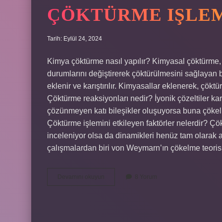
ÇÖKTÜRME IŞLEM
Tarih: Eylül 24, 2024
Kimya çöktürme nasıl yapılır? Kimyasal çöktürme
durumlarını değiştirerek çöktürülmesini sağlayan b
eklenir ve karıştırılır. Kimyasallar eklenerek, çöktü
Çöktürme reaksiyonları nedir? İyonik çözeltiler k
çözünmeyen katı bileşikler oluşuyorsa buna çökelm
Çöktürme işlemini etkileyen faktörler nelerdir? Ç
inceleniyor olsa da dinamikleri henüz tam olarak 
çalışmalardan biri von Weymarn’ın çökelme teorisi
Çöktürme
Devamını okuyun
8 Yorum
Işlemi
Ne
Demek