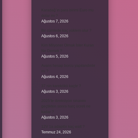
Karadağ’ın para birimi Euro mu
dolar mı ?
Ağustos 7, 2026
Bir cümlede kaç yüklem olur ?
Ağustos 6, 2026
Kim Milyoner Olmak İster Kuran
Ne Demek ?
Ağustos 5, 2026
Avans hesap borcu yapılandırılır
mı ?
Ağustos 4, 2026
37 nin karekökü kaçtır ?
Ağustos 3, 2026
2025’te direksiyon sınavını
geçtikten sonra harç ücreti ne
kadar ?
Ağustos 3, 2026
12V 1a adaptör kaç watt ?
Temmuz 24, 2026