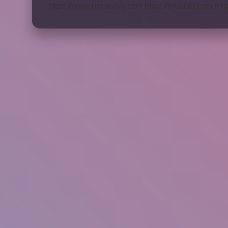
https://www.rinmedya.com
https://bluenet.com.tr
ht