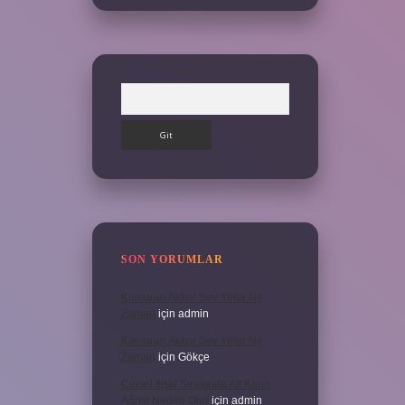
Arama
SON YORUMLAR
Kamuran Akkor Sev Yeter Ne
Zaman
için
admin
Kamuran Akkor Sev Yeter Ne
Zaman
için
Gökçe
Cinsel Ilişki Sırasında Alt Karın
Ağrısı Neden Olur
için
admin