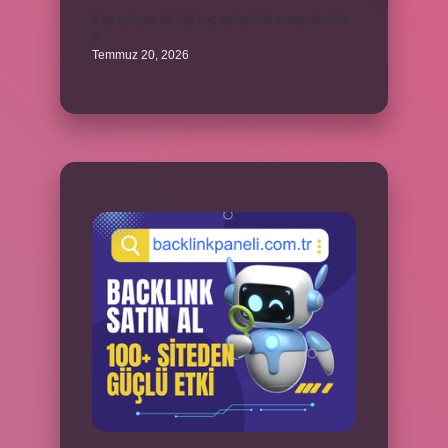
6 ay çalışan bir kişi kaç ay işsizlik maaşı alabilir
?
Temmuz 20, 2026