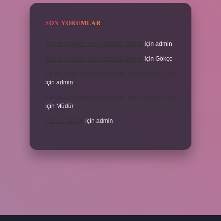
SON YORUMLAR
Kamuran Akkor Sev Yeter Ne Zaman
için
admin
Kamuran Akkor Sev Yeter Ne Zaman
için
Gökçe
Cinsel Ilişki Sırasında Alt Karın Ağrısı Neden Olur
için
admin
Cinsel Ilişki Sırasında Alt Karın Ağrısı Neden Olur
için
Müdür
1 Bar 1 Atm Mi
için
admin