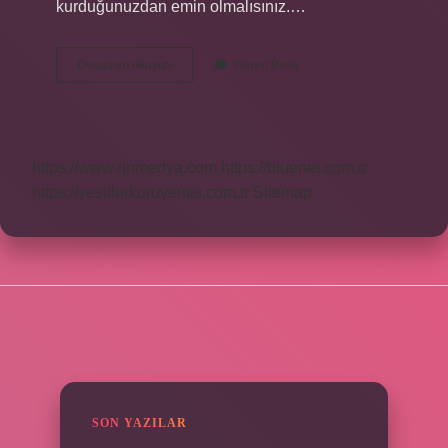
kurduğunuzdan emin olmalısınız.…
Burun
Devamını okuyun
Yorum Bırak
Yan
Duvarı
Çökme
Neden
Olur
https://www.rinmedya.com
https://bluenet.com.tr
https://yesillerkuruyemis.com.tr
Sitemap
SIDEBAR
SON YAZILAR