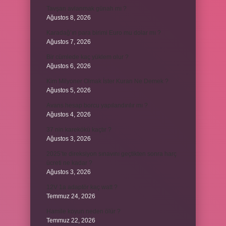
Tavşan avlanmak günah mı ?
Ağustos 8, 2026
Karadağ’ın para birimi Euro mu dolar mı ?
Ağustos 7, 2026
Bir cümlede kaç yüklem olur ?
Ağustos 6, 2026
Kim Milyoner Olmak İster Kuran Ne Demek ?
Ağustos 5, 2026
Avans hesap borcu yapılandırılır mı ?
Ağustos 4, 2026
37 nin karekökü kaçtır ?
Ağustos 3, 2026
2025’te direksiyon sınavını geçtikten sonra harç
ücreti ne kadar ?
Ağustos 3, 2026
12V 1a adaptör kaç watt ?
Temmuz 24, 2026
Hamile koyun neden ölür ?
Temmuz 22, 2026