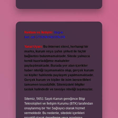
Reklam ve İletişim:
Skype:
live:.cid.575569c608265c69
Yasal Uyarı:
Bu internet sitesi, herhangi bir
marka, kurum veya şahıs şirketi ile hiçbir
bağlantısı bulunmamaktadır. Sitede yalnızca
kendi hazırladığımız makaleler
paylaşılmaktadır. Burada yer alan içerikler
haber niteliği taşımamakta olup, gerçek kurum
ve kişiler hakkında paylaşım yapılmamaktadır.
Gerçek kurum ve kişiler ile isim benzerlikleri
tamamen tesadüfidir. Sitemizdeki bilgiler
taslak halindedir ve tavsiye niteliği taşımazlar.
Sitemiz, 5651 Sayılı Kanun gereğince Bilgi
Teknolojileri ve İletişim Kurumu (BTK) tarafından
onaylanmış bir Yer Sağlayıcı olarak hizmet
vermektedir. Bu nedenle, sitedeki içerikleri
proaktif olarak denetleme veya araştırma