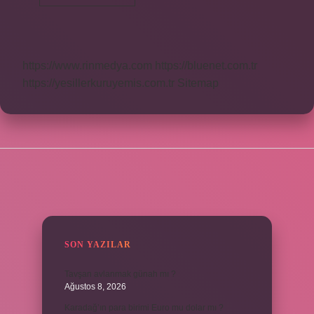
Liman
Ne
Demek
https://www.rinmedya.com
https://bluenet.com.tr
https://yesillerkuruyemis.com.tr
Sitemap
SIDEBAR
SON YAZILAR
Tavşan avlanmak günah mı ?
Ağustos 8, 2026
Karadağ’ın para birimi Euro mu dolar mı ?