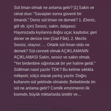
Süt liman olmak ne anlama gelir? [1] Sakin ve
rahat olun: “Savaştan sonra güvenli bir
limandı.” Deniz süt liman ne demek? 1. (Deniz,
göl vb. için) Sessiz, sakin, dalgasız:
Hayırsızada kıyılarına doğru uçar, kaybolur, geri
döner ve denize iner (Sait Fâik). 2. Meclis
Sessiz, olaysız: … Ortalık süt liman oldu ne
demek? Süt cenneti olmak AÇIKLAMANIN
AÇIKLAMASI Sakin, sessiz ve sakin olmak.
“Yer birdenbire sığınılacak bir yer haline geldi.”
Sütliman nasıl yazılır TDK? Bu kelime sıklıkla
milkport, sütçü olarak yanlış yazılır. Doğru
kullanımı süt şeklinde olmalıdır. Bebeklerde ön
süt ne anlama gelir? Comilk emzirmenin ilk
kısmıdır, büyük miktarlarda üretilir ve…
Süt
Devamını okuyun
Yorum Bırak