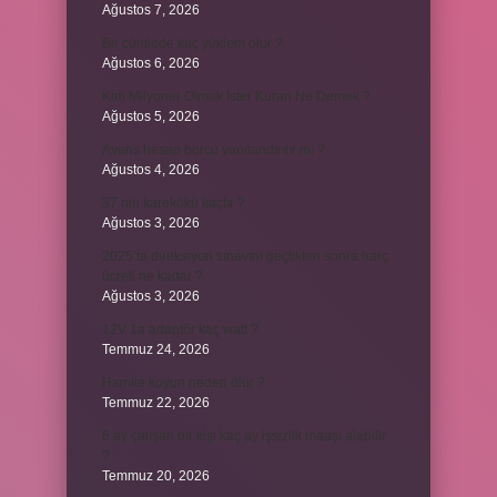
Ağustos 7, 2026
Bir cümlede kaç yüklem olur ?
Ağustos 6, 2026
Kim Milyoner Olmak İster Kuran Ne Demek ?
Ağustos 5, 2026
Avans hesap borcu yapılandırılır mı ?
Ağustos 4, 2026
37 nin karekökü kaçtır ?
Ağustos 3, 2026
2025’te direksiyon sınavını geçtikten sonra harç
ücreti ne kadar ?
Ağustos 3, 2026
12V 1a adaptör kaç watt ?
Temmuz 24, 2026
Hamile koyun neden ölür ?
Temmuz 22, 2026
6 ay çalışan bir kişi kaç ay işsizlik maaşı alabilir
?
Temmuz 20, 2026