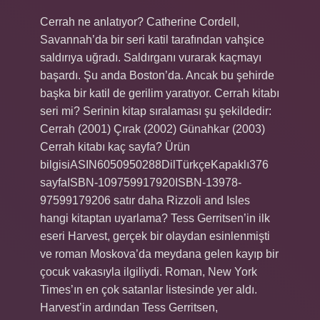
Cerrah ne anlatıyor? Catherine Cordell,
Savannah’da bir seri katil tarafından vahşice
saldırıya uğradı. Saldırganı vurarak kaçmayı
başardı. Şu anda Boston’da. Ancak bu şehirde
başka bir katil de gerilim yaratıyor. Cerrah kitabı
seri mi? Serinin kitap sıralaması şu şekildedir:
Cerrah (2001) Çırak (2002) Günahkar (2003)
Cerrah kitabı kaç sayfa? Ürün
bilgisiASIN‎6050950288Dil‎TürkçeKapaklı‎376
sayfaISBN-10‎9759917920ISBN-13‎978-
97599179206 satır daha Rizzoli and Isles
hangi kitaptan uyarlama? Tess Gerritsen’in ilk
eseri Harvest, gerçek bir olaydan esinlenmişti
ve roman Moskova’da meydana gelen kayıp bir
çocuk vakasıyla ilgiliydi. Roman, New York
Times’ın en çok satanlar listesinde yer aldı.
Harvest’in ardından Tess Gerritsen,