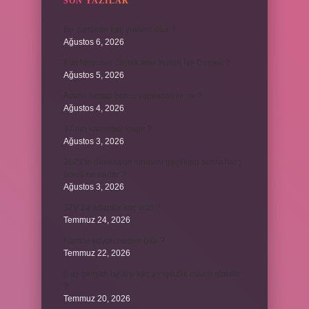
SON YAZILAR
Bir cümlede kaç yüklem olur ?
Ağustos 6, 2026
Kim Milyoner Olmak İster Kuran Ne Demek ?
Ağustos 5, 2026
Avans hesap borcu yapılandırılır mı ?
Ağustos 4, 2026
37 nin karekökü kaçtır ?
Ağustos 3, 2026
2025’te direksiyon sınavını geçtikten sonra harç
ücreti ne kadar ?
Ağustos 3, 2026
12V 1a adaptör kaç watt ?
Temmuz 24, 2026
Hamile koyun neden ölür ?
Temmuz 22, 2026
6 ay çalışan bir kişi kaç ay işsizlik maaşı alabilir
?
Temmuz 20, 2026