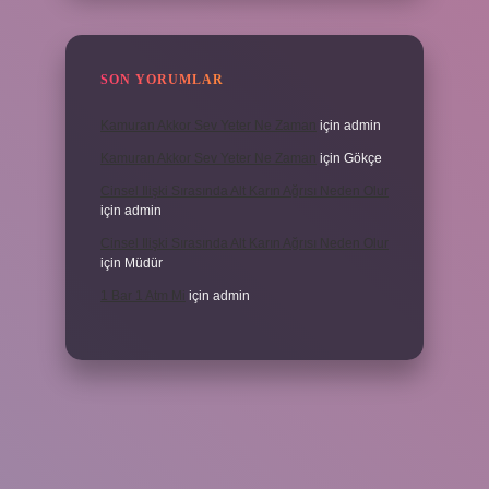
SON YORUMLAR
Kamuran Akkor Sev Yeter Ne Zaman
için
admin
Kamuran Akkor Sev Yeter Ne Zaman
için
Gökçe
Cinsel Ilişki Sırasında Alt Karın Ağrısı Neden Olur
için
admin
Cinsel Ilişki Sırasında Alt Karın Ağrısı Neden Olur
için
Müdür
1 Bar 1 Atm Mi
için
admin