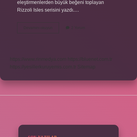
eleştirmenlerden büyük beğeni toplayan
Rizzoli Isles serisini yazdı.…
Cerrah
Devamını okuyun
2 Yorum
Yazarı
Kimdir
https://www.rinmedya.com
https://bluenet.com.tr
https://yesillerkuruyemis.com.tr
Sitemap
SIDEBAR