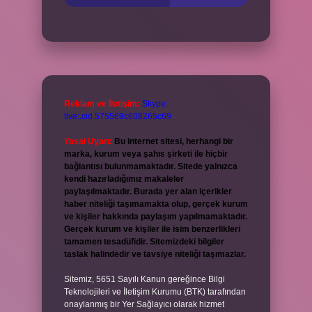
Reklam ve İletişim:
Skype:
live:.cid.575569c608265c69
Yasal Uyarı:
Bu internet sitesi, herhangi bir
marka, kurum veya şahıs şirketi ile hiçbir
bağlantısı bulunmamaktadır. Sitede yalnızca
kendi hazırladığımız makaleler
paylaşılmaktadır. Burada yer alan içerikler
haber niteliği taşımamakta olup, gerçek kurum
ve kişiler hakkında paylaşım yapılmamaktadır.
Gerçek kurum ve kişiler ile isim benzerlikleri
tamamen tesadüfidir. Sitemizdeki bilgiler
taslak halindedir ve tavsiye niteliği taşımazlar.
Sitemiz, 5651 Sayılı Kanun gereğince Bilgi
Teknolojileri ve İletişim Kurumu (BTK) tarafından
onaylanmış bir Yer Sağlayıcı olarak hizmet