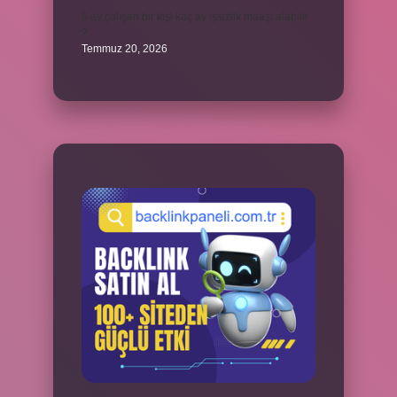
6 ay çalışan bir kişi kaç ay işsizlik maaşı alabilir
?
Temmuz 20, 2026