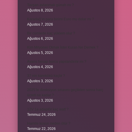
Tavşan avlanmak günah mı ?
Ağustos 8, 2026
Karadağ’ın para birimi Euro mu dolar mı ?
Ağustos 7, 2026
Bir cümlede kaç yüklem olur ?
Ağustos 6, 2026
Kim Milyoner Olmak İster Kuran Ne Demek ?
Ağustos 5, 2026
Avans hesap borcu yapılandırılır mı ?
Ağustos 4, 2026
37 nin karekökü kaçtır ?
Ağustos 3, 2026
2025’te direksiyon sınavını geçtikten sonra harç
ücreti ne kadar ?
Ağustos 3, 2026
12V 1a adaptör kaç watt ?
Temmuz 24, 2026
Hamile koyun neden ölür ?
Temmuz 22, 2026