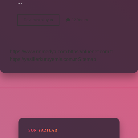
…
Çiçeksiz
Devamını okuyun
12 Yorum
Bitkiler
Nelerdir
Örnek
https://www.rinmedya.com
https://bluenet.com.tr
https://yesillerkuruyemis.com.tr
Sitemap
SIDEBAR
SON YAZILAR