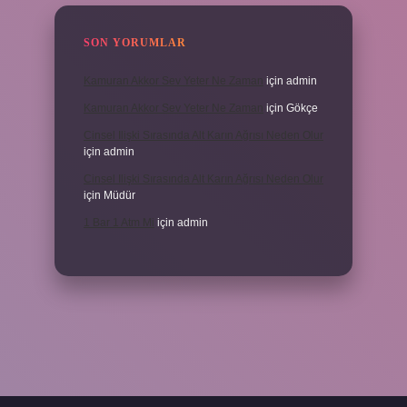
SON YORUMLAR
Kamuran Akkor Sev Yeter Ne Zaman
için
admin
Kamuran Akkor Sev Yeter Ne Zaman
için
Gökçe
Cinsel Ilişki Sırasında Alt Karın Ağrısı Neden Olur
için
admin
Cinsel Ilişki Sırasında Alt Karın Ağrısı Neden Olur
için
Müdür
1 Bar 1 Atm Mi
için
admin