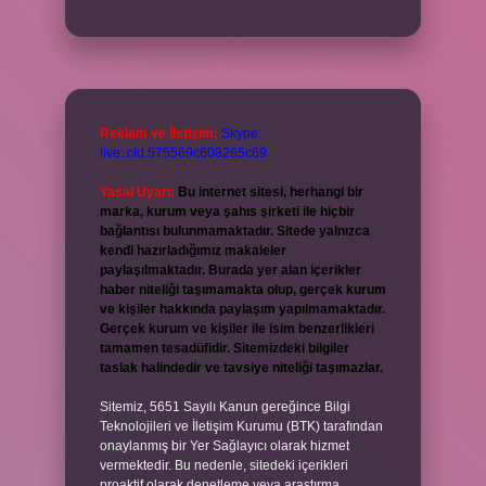
Reklam ve İletişim:
Skype:
live:.cid.575569c608265c69
Yasal Uyarı:
Bu internet sitesi, herhangi bir
marka, kurum veya şahıs şirketi ile hiçbir
bağlantısı bulunmamaktadır. Sitede yalnızca
kendi hazırladığımız makaleler
paylaşılmaktadır. Burada yer alan içerikler
haber niteliği taşımamakta olup, gerçek kurum
ve kişiler hakkında paylaşım yapılmamaktadır.
Gerçek kurum ve kişiler ile isim benzerlikleri
tamamen tesadüfidir. Sitemizdeki bilgiler
taslak halindedir ve tavsiye niteliği taşımazlar.
Sitemiz, 5651 Sayılı Kanun gereğince Bilgi
Teknolojileri ve İletişim Kurumu (BTK) tarafından
onaylanmış bir Yer Sağlayıcı olarak hizmet
vermektedir. Bu nedenle, sitedeki içerikleri
proaktif olarak denetleme veya araştırma