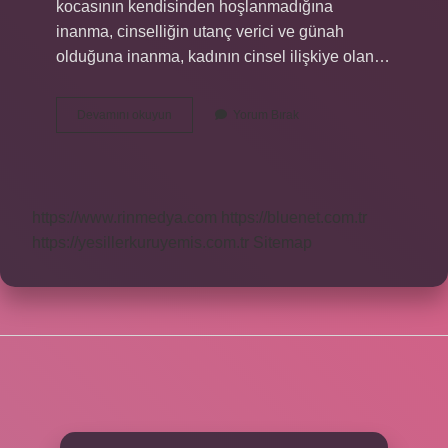
kocasının kendisinden hoşlanmadığına
inanma, cinselliğin utanç verici ve günah
olduğuna inanma, kadının cinsel ilişkiye olan…
Kadında
Devamını okuyun
Yorum Bırak
Neden
Cinsel
Istek
Olmaz
https://www.rinmedya.com
https://bluenet.com.tr
https://yesillerkuruyemis.com.tr
Sitemap
SIDEBAR