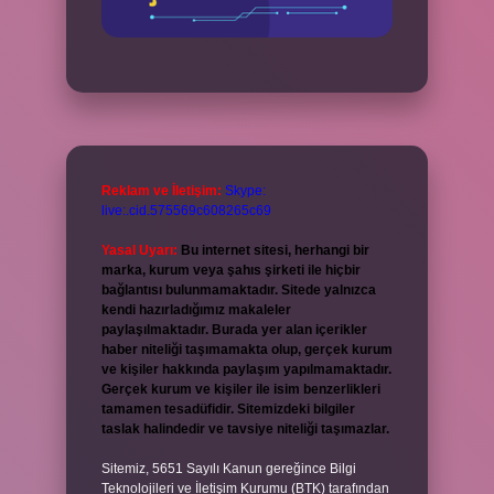
Reklam ve İletişim:
Skype:
live:.cid.575569c608265c69
Yasal Uyarı:
Bu internet sitesi, herhangi bir
marka, kurum veya şahıs şirketi ile hiçbir
bağlantısı bulunmamaktadır. Sitede yalnızca
kendi hazırladığımız makaleler
paylaşılmaktadır. Burada yer alan içerikler
haber niteliği taşımamakta olup, gerçek kurum
ve kişiler hakkında paylaşım yapılmamaktadır.
Gerçek kurum ve kişiler ile isim benzerlikleri
tamamen tesadüfidir. Sitemizdeki bilgiler
taslak halindedir ve tavsiye niteliği taşımazlar.
Sitemiz, 5651 Sayılı Kanun gereğince Bilgi
Teknolojileri ve İletişim Kurumu (BTK) tarafından