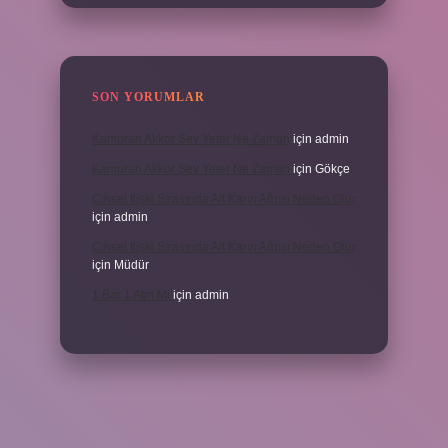
SON YORUMLAR
Kamuran Akkor Sev Yeter Ne Zaman
için
admin
Kamuran Akkor Sev Yeter Ne Zaman
için
Gökçe
Cinsel Ilişki Sırasında Alt Karın Ağrısı Neden Olur
için
admin
Cinsel Ilişki Sırasında Alt Karın Ağrısı Neden Olur
için
Müdür
1 Bar 1 Atm Mi
için
admin