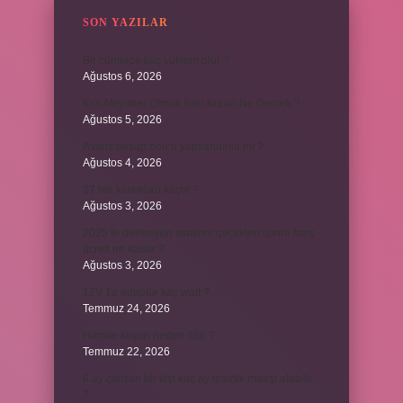
SON YAZILAR
Bir cümlede kaç yüklem olur ?
Ağustos 6, 2026
Kim Milyoner Olmak İster Kuran Ne Demek ?
Ağustos 5, 2026
Avans hesap borcu yapılandırılır mı ?
Ağustos 4, 2026
37 nin karekökü kaçtır ?
Ağustos 3, 2026
2025’te direksiyon sınavını geçtikten sonra harç
ücreti ne kadar ?
Ağustos 3, 2026
12V 1a adaptör kaç watt ?
Temmuz 24, 2026
Hamile koyun neden ölür ?
Temmuz 22, 2026
6 ay çalışan bir kişi kaç ay işsizlik maaşı alabilir
?