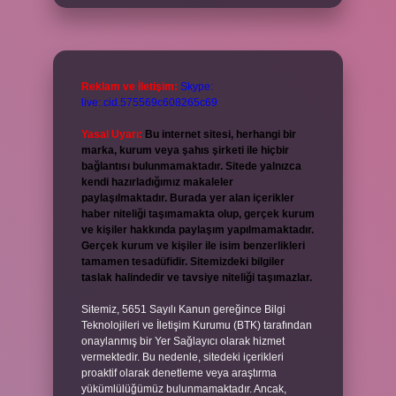
Reklam ve İletişim:
Skype:
live:.cid.575569c608265c69
Yasal Uyarı:
Bu internet sitesi, herhangi bir
marka, kurum veya şahıs şirketi ile hiçbir
bağlantısı bulunmamaktadır. Sitede yalnızca
kendi hazırladığımız makaleler
paylaşılmaktadır. Burada yer alan içerikler
haber niteliği taşımamakta olup, gerçek kurum
ve kişiler hakkında paylaşım yapılmamaktadır.
Gerçek kurum ve kişiler ile isim benzerlikleri
tamamen tesadüfidir. Sitemizdeki bilgiler
taslak halindedir ve tavsiye niteliği taşımazlar.
Sitemiz, 5651 Sayılı Kanun gereğince Bilgi
Teknolojileri ve İletişim Kurumu (BTK) tarafından
onaylanmış bir Yer Sağlayıcı olarak hizmet
vermektedir. Bu nedenle, sitedeki içerikleri
proaktif olarak denetleme veya araştırma
yükümlülüğümüz bulunmamaktadır. Ancak,