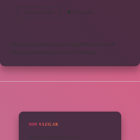
Basit
Devamını okuyun
Yorum Bırak
Cinsel
Saldirinin
Cezası
Nedir
https://www.rinmedya.com
https://bluenet.com.tr
https://yesillerkuruyemis.com.tr
Sitemap
SIDEBAR
SON YAZILAR
Tavşan avlanmak günah mı ?