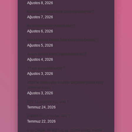
Ağustos 8, 2026
Karadağ’ın para birimi Euro mu dolar mı ?
Ağustos 7, 2026
Bir cümlede kaç yüklem olur ?
Ağustos 6, 2026
Kim Milyoner Olmak İster Kuran Ne Demek ?
Ağustos 5, 2026
Avans hesap borcu yapılandırılır mı ?
Ağustos 4, 2026
37 nin karekökü kaçtır ?
Ağustos 3, 2026
2025’te direksiyon sınavını geçtikten sonra harç
ücreti ne kadar ?
Ağustos 3, 2026
12V 1a adaptör kaç watt ?
Temmuz 24, 2026
Hamile koyun neden ölür ?
Temmuz 22, 2026
6 ay çalışan bir kişi kaç ay işsizlik maaşı alabilir