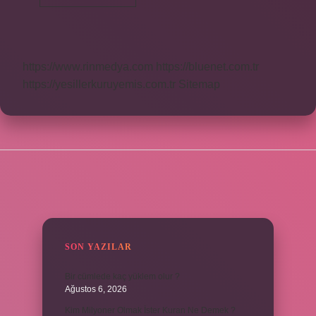
Ilk
Filmi
Ne
Zaman
https://www.rinmedya.com
https://bluenet.com.tr
https://yesillerkuruyemis.com.tr
Sitemap
SIDEBAR
SON YAZILAR
Bir cümlede kaç yüklem olur ?
Ağustos 6, 2026
Kim Milyoner Olmak İster Kuran Ne Demek ?