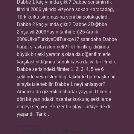
Dabbe 1 kaç yılında çıktı? Dabbe serisinin ilk
filmini 2006 yılında vizyona sokan Karacadağ,
Türk korku sinemasına yeni bir soluk getirdi.
Dabbe 2 kaç yılında çıktı? Dabbe 2D@bbe
2İnşa yılı2009Yayın tarihi(leri)25 Aralık
2009ÜlkeTürkiyeDilTürkçe17 satır daha Dabbe
hangi sırayla izlenmeli? İlk film ilk çıktığında
büyük bir etki yaratmış olsa da diğer filmlerle
karşılaştırıldığında sönük kalsa da iyi bir filmdir.
Dabbe serisindeki filmler 1, 2, 3, 4, 5 ve 6
şeklinde veya istenildiği takdirde bambaşka bir
sırayla izlenebilir. Dabbe 1 neyi anlatıyor?
Amerika’da gizemli intiharlar yaygın. Ülkenin
dört bir yanındaki insanlar korkunç şekillerde
ölmeyi seçiyor. Benzer bir olay Türkiye’de de
yaşandı. Tarık…
Dabbe
Devamını okuyun
Yorum Bırak