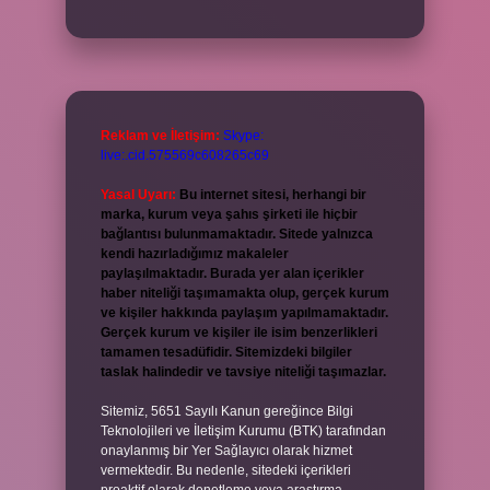
Reklam ve İletişim:
Skype:
live:.cid.575569c608265c69
Yasal Uyarı:
Bu internet sitesi, herhangi bir
marka, kurum veya şahıs şirketi ile hiçbir
bağlantısı bulunmamaktadır. Sitede yalnızca
kendi hazırladığımız makaleler
paylaşılmaktadır. Burada yer alan içerikler
haber niteliği taşımamakta olup, gerçek kurum
ve kişiler hakkında paylaşım yapılmamaktadır.
Gerçek kurum ve kişiler ile isim benzerlikleri
tamamen tesadüfidir. Sitemizdeki bilgiler
taslak halindedir ve tavsiye niteliği taşımazlar.
Sitemiz, 5651 Sayılı Kanun gereğince Bilgi
Teknolojileri ve İletişim Kurumu (BTK) tarafından
onaylanmış bir Yer Sağlayıcı olarak hizmet
vermektedir. Bu nedenle, sitedeki içerikleri