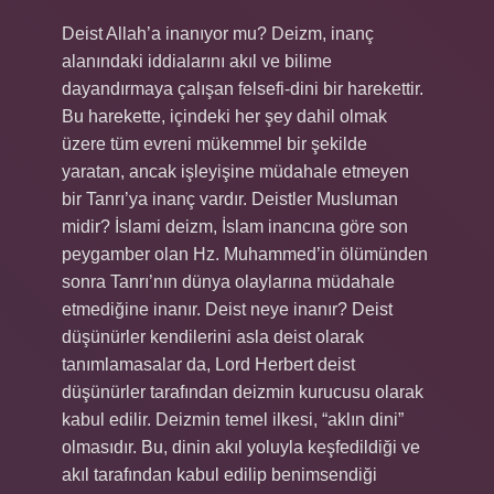
Deist Allah’a inanıyor mu? Deizm, inanç
alanındaki iddialarını akıl ve bilime
dayandırmaya çalışan felsefi-dini bir harekettir.
Bu harekette, içindeki her şey dahil olmak
üzere tüm evreni mükemmel bir şekilde
yaratan, ancak işleyişine müdahale etmeyen
bir Tanrı’ya inanç vardır. Deistler Musluman
midir? İslami deizm, İslam inancına göre son
peygamber olan Hz. Muhammed’in ölümünden
sonra Tanrı’nın dünya olaylarına müdahale
etmediğine inanır. Deist neye inanır? Deist
düşünürler kendilerini asla deist olarak
tanımlamasalar da, Lord Herbert deist
düşünürler tarafından deizmin kurucusu olarak
kabul edilir. Deizmin temel ilkesi, “aklın dini”
olmasıdır. Bu, dinin akıl yoluyla keşfedildiği ve
akıl tarafından kabul edilip benimsendiği