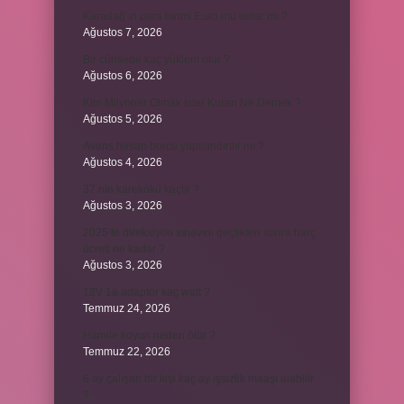
Karadağ’ın para birimi Euro mu dolar mı ?
Ağustos 7, 2026
Bir cümlede kaç yüklem olur ?
Ağustos 6, 2026
Kim Milyoner Olmak İster Kuran Ne Demek ?
Ağustos 5, 2026
Avans hesap borcu yapılandırılır mı ?
Ağustos 4, 2026
37 nin karekökü kaçtır ?
Ağustos 3, 2026
2025’te direksiyon sınavını geçtikten sonra harç
ücreti ne kadar ?
Ağustos 3, 2026
12V 1a adaptör kaç watt ?
Temmuz 24, 2026
Hamile koyun neden ölür ?
Temmuz 22, 2026
6 ay çalışan bir kişi kaç ay işsizlik maaşı alabilir
?