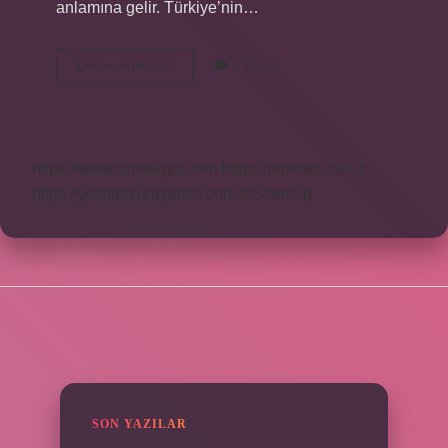
anlamına gelir. Türkiye’nin…
Deist
Devamını okuyun
2 Yorum
Allaha
Inanır
Mı
https://www.rinmedya.com
https://bluenet.com.tr
https://yesillerkuruyemis.com.tr
Sitemap
SIDEBAR
SON YAZILAR