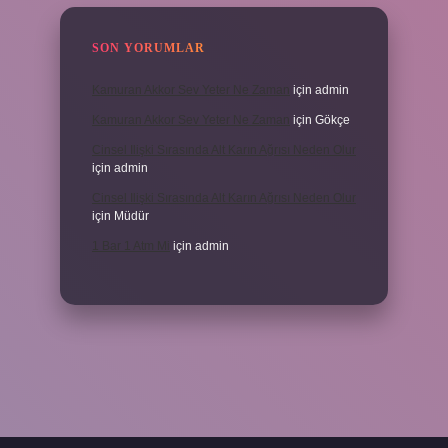
SON YORUMLAR
Kamuran Akkor Sev Yeter Ne Zaman
için
admin
Kamuran Akkor Sev Yeter Ne Zaman
için
Gökçe
Cinsel Ilişki Sırasında Alt Karın Ağrısı Neden Olur
için
admin
Cinsel Ilişki Sırasında Alt Karın Ağrısı Neden Olur
için
Müdür
1 Bar 1 Atm Mi
için
admin