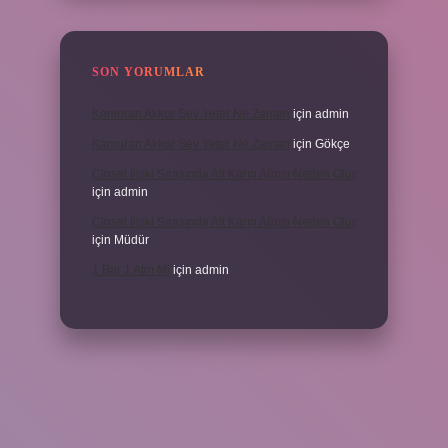
SON YORUMLAR
Kamuran Akkor Sev Yeter Ne Zaman
için
admin
Kamuran Akkor Sev Yeter Ne Zaman
için
Gökçe
Cinsel Ilişki Sırasında Alt Karın Ağrısı Neden Olur
için
admin
Cinsel Ilişki Sırasında Alt Karın Ağrısı Neden Olur
için
Müdür
1 Bar 1 Atm Mi
için
admin