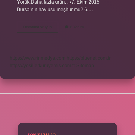
Yörük.Daha fazla ürün. ..•7. Ekim 2015
Bursa’nın havlusu meşhur mu? 6.…
Hangi
Devamını okuyun
8 Yorum
Ilin
Havlusu
Meşhur
https://www.rinmedya.com
https://bluenet.com.tr
https://yesillerkuruyemis.com.tr
Sitemap
SIDEBAR