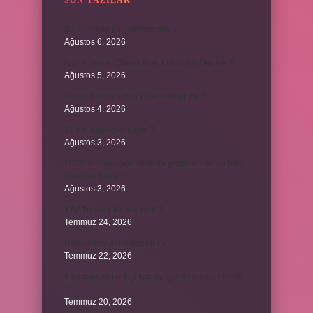
SON YAZILAR
Bir cümlede kaç yüklem olur ?
Ağustos 6, 2026
Kim Milyoner Olmak İster Kuran Ne Demek ?
Ağustos 5, 2026
Avans hesap borcu yapılandırılır mı ?
Ağustos 4, 2026
37 nin karekökü kaçtır ?
Ağustos 3, 2026
2025’te direksiyon sınavını geçtikten sonra harç
ücreti ne kadar ?
Ağustos 3, 2026
12V 1a adaptör kaç watt ?
Temmuz 24, 2026
Hamile koyun neden ölür ?
Temmuz 22, 2026
6 ay çalışan bir kişi kaç ay işsizlik maaşı alabilir
?
Temmuz 20, 2026