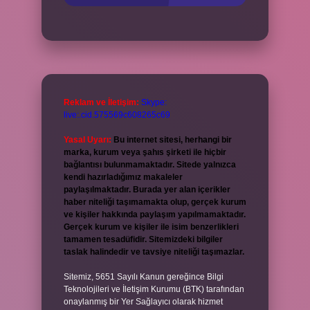
Reklam ve İletişim:
Skype:
live:.cid.575569c608265c69
Yasal Uyarı:
Bu internet sitesi, herhangi bir
marka, kurum veya şahıs şirketi ile hiçbir
bağlantısı bulunmamaktadır. Sitede yalnızca
kendi hazırladığımız makaleler
paylaşılmaktadır. Burada yer alan içerikler
haber niteliği taşımamakta olup, gerçek kurum
ve kişiler hakkında paylaşım yapılmamaktadır.
Gerçek kurum ve kişiler ile isim benzerlikleri
tamamen tesadüfidir. Sitemizdeki bilgiler
taslak halindedir ve tavsiye niteliği taşımazlar.
Sitemiz, 5651 Sayılı Kanun gereğince Bilgi
Teknolojileri ve İletişim Kurumu (BTK) tarafından
onaylanmış bir Yer Sağlayıcı olarak hizmet