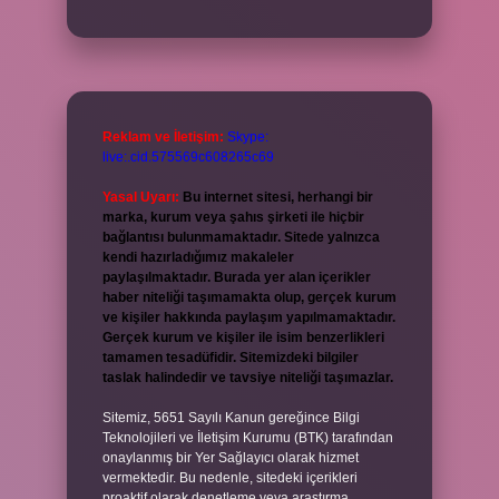
Reklam ve İletişim:
Skype:
live:.cid.575569c608265c69
Yasal Uyarı:
Bu internet sitesi, herhangi bir
marka, kurum veya şahıs şirketi ile hiçbir
bağlantısı bulunmamaktadır. Sitede yalnızca
kendi hazırladığımız makaleler
paylaşılmaktadır. Burada yer alan içerikler
haber niteliği taşımamakta olup, gerçek kurum
ve kişiler hakkında paylaşım yapılmamaktadır.
Gerçek kurum ve kişiler ile isim benzerlikleri
tamamen tesadüfidir. Sitemizdeki bilgiler
taslak halindedir ve tavsiye niteliği taşımazlar.
Sitemiz, 5651 Sayılı Kanun gereğince Bilgi
Teknolojileri ve İletişim Kurumu (BTK) tarafından
onaylanmış bir Yer Sağlayıcı olarak hizmet
vermektedir. Bu nedenle, sitedeki içerikleri
proaktif olarak denetleme veya araştırma