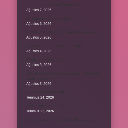
Karadağ’ın para birimi Euro mu dolar mı ?
Ağustos 7, 2026
Bir cümlede kaç yüklem olur ?
Ağustos 6, 2026
Kim Milyoner Olmak İster Kuran Ne Demek ?
Ağustos 5, 2026
Avans hesap borcu yapılandırılır mı ?
Ağustos 4, 2026
37 nin karekökü kaçtır ?
Ağustos 3, 2026
2025’te direksiyon sınavını geçtikten sonra harç
ücreti ne kadar ?
Ağustos 3, 2026
12V 1a adaptör kaç watt ?
Temmuz 24, 2026
Hamile koyun neden ölür ?
Temmuz 22, 2026
6 ay çalışan bir kişi kaç ay işsizlik maaşı alabilir
?