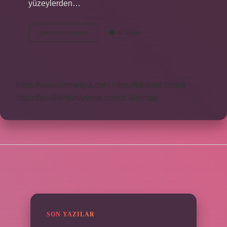
yüzeylerden…
Eldivenden
Devamını okuyun
6 Yorum
Parmak
Izi
Geçer
Mi
https://www.rinmedya.com
https://bluenet.com.tr
https://yesillerkuruyemis.com.tr
Sitemap
SIDEBAR
SON YAZILAR