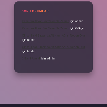
SON YORUMLAR
Kamuran Akkor Sev Yeter Ne Zaman
için
admin
Kamuran Akkor Sev Yeter Ne Zaman
için
Gökçe
Cinsel Ilişki Sırasında Alt Karın Ağrısı Neden Olur
için
admin
Cinsel Ilişki Sırasında Alt Karın Ağrısı Neden Olur
için
Müdür
1 Bar 1 Atm Mi
için
admin