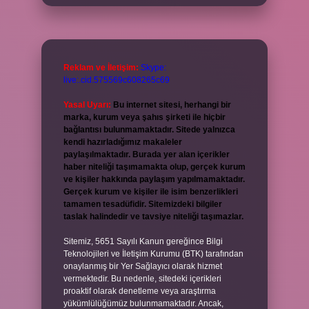
Reklam ve İletişim:
Skype:
live:.cid.575569c608265c69
Yasal Uyarı:
Bu internet sitesi, herhangi bir
marka, kurum veya şahıs şirketi ile hiçbir
bağlantısı bulunmamaktadır. Sitede yalnızca
kendi hazırladığımız makaleler
paylaşılmaktadır. Burada yer alan içerikler
haber niteliği taşımamakta olup, gerçek kurum
ve kişiler hakkında paylaşım yapılmamaktadır.
Gerçek kurum ve kişiler ile isim benzerlikleri
tamamen tesadüfidir. Sitemizdeki bilgiler
taslak halindedir ve tavsiye niteliği taşımazlar.
Sitemiz, 5651 Sayılı Kanun gereğince Bilgi
Teknolojileri ve İletişim Kurumu (BTK) tarafından
onaylanmış bir Yer Sağlayıcı olarak hizmet
vermektedir. Bu nedenle, sitedeki içerikleri
proaktif olarak denetleme veya araştırma
yükümlülüğümüz bulunmamaktadır. Ancak,