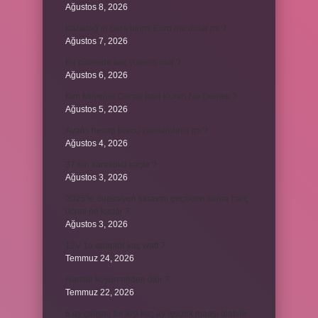
Ağustos 8, 2026
Karadağ’ın para birimi Euro mu dolar mı ?
Ağustos 7, 2026
Bir cümlede kaç yüklem olur ?
Ağustos 6, 2026
Kim Milyoner Olmak İster Kuran Ne Demek ?
Ağustos 5, 2026
Avans hesap borcu yapılandırılır mı ?
Ağustos 4, 2026
37 nin karekökü kaçtır ?
Ağustos 3, 2026
2025’te direksiyon sınavını geçtikten sonra harç
ücreti ne kadar ?
Ağustos 3, 2026
12V 1a adaptör kaç watt ?
Temmuz 24, 2026
Hamile koyun neden ölür ?
Temmuz 22, 2026
6 ay çalışan bir kişi kaç ay işsizlik maaşı alabilir