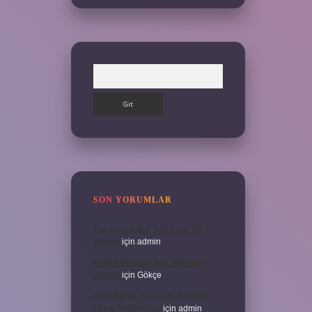
Arama
SON YORUMLAR
Kamuran Akkor Sev Yeter Ne
Zaman
için
admin
Kamuran Akkor Sev Yeter Ne
Zaman
için
Gökçe
Cinsel Ilişki Sırasında Alt Karın
Ağrısı Neden Olur
için
admin