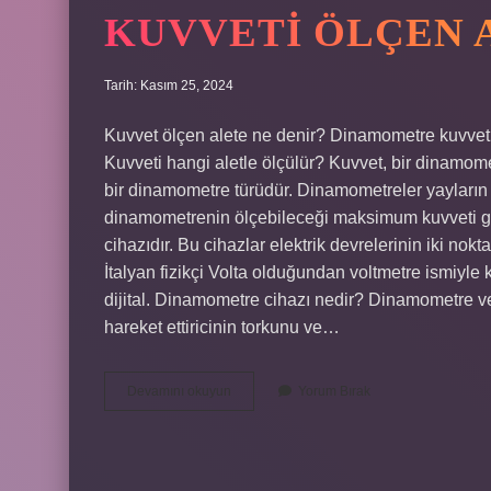
KUVVETI ÖLÇEN 
Tarih: Kasım 25, 2024
Kuvvet ölçen alete ne denir? Dinamometre kuvveti ö
Kuvveti hangi aletle ölçülür? Kuvvet, bir dinamomet
bir dinamometre türüdür. Dinamometreler yayların el
dinamometrenin ölçebileceği maksimum kuvveti göst
cihazıdır. Bu cihazlar elektrik devrelerinin iki nokt
İtalyan fizikçi Volta olduğundan voltmetre ismiyle k
dijital. Dinamometre cihazı nedir? Dinamometre ve
hareket ettiricinin torkunu ve…
Kuvveti
Devamını okuyun
Yorum Bırak
Ölçen
Alet
Nedir