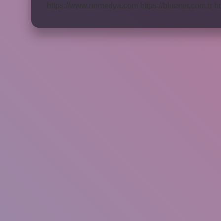
https://www.rinmedya.com
https://bluenet.com.tr
ht