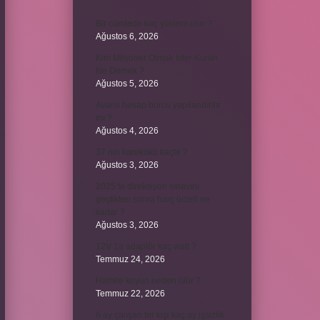
Bir cümlede kaç yüklem olur ?
Ağustos 6, 2026
Kim Milyoner Olmak İster Kuran
Ne Demek ?
Ağustos 5, 2026
Avans hesap borcu yapılandırılır
mı ?
Ağustos 4, 2026
37 nin karekökü kaçtır ?
Ağustos 3, 2026
2025’te direksiyon sınavını
geçtikten sonra harç ücreti ne
kadar ?
Ağustos 3, 2026
12V 1a adaptör kaç watt ?
Temmuz 24, 2026
Hamile koyun neden ölür ?
Temmuz 22, 2026
6 ay çalışan bir kişi kaç ay işsizlik