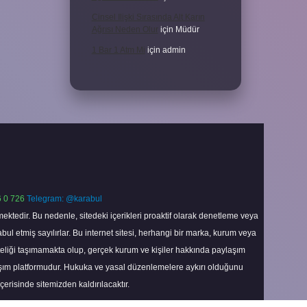
Cinsel Ilişki Sırasında Alt Karın
Ağrısı Neden Olur
için
Müdür
1 Bar 1 Atm Mi
için
admin
 0 726
Telegram: @karabul
ektedir. Bu nedenle, sitedeki içerikleri proaktif olarak denetleme veya
 etmiş sayılırlar. Bu internet sitesi, herhangi bir marka, kurum veya
niteliği taşımamakta olup, gerçek kurum ve kişiler hakkında paylaşım
laşım platformudur. Hukuka ve yasal düzenlemelere aykırı olduğunu
içerisinde sitemizden kaldırılacaktır.