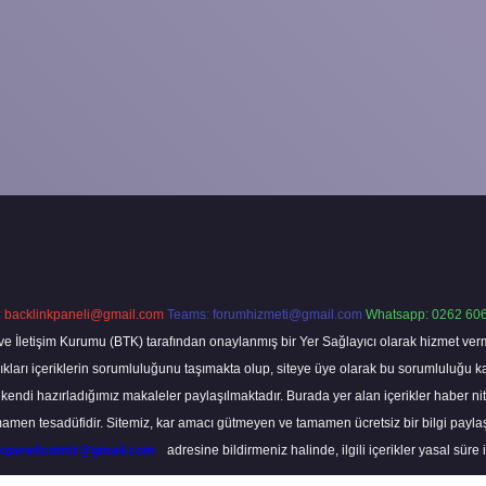
:
backlinkpaneli@gmail.com
Teams:
forumhizmeti@gmail.com
Whatsapp: 0262 606
ve İletişim Kurumu (BTK) tarafından onaylanmış bir Yer Sağlayıcı olarak hizmet verm
rı içeriklerin sorumluluğunu taşımakta olup, siteye üye olarak bu sorumluluğu kabul
a kendi hazırladığımız makaleler paylaşılmaktadır. Burada yer alan içerikler haber 
tamamen tesadüfidir. Sitemiz, kar amacı gütmeyen ve tamamen ücretsiz bir bilgi pay
nkpanelicomtr@gmail.com
adresine bildirmeniz halinde, ilgili içerikler yasal süre 