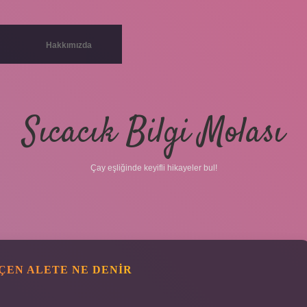
Hakkımızda
Sıcacık Bilgi Molası
Çay eşliğinde keyifli hikayeler bul!
EN ALETE NE DENIR