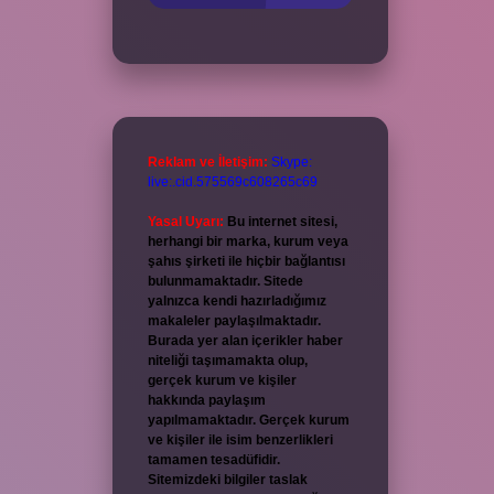
Reklam ve İletişim:
Skype:
live:.cid.575569c608265c69
Yasal Uyarı:
Bu internet sitesi,
herhangi bir marka, kurum veya
şahıs şirketi ile hiçbir bağlantısı
bulunmamaktadır. Sitede
yalnızca kendi hazırladığımız
makaleler paylaşılmaktadır.
Burada yer alan içerikler haber
niteliği taşımamakta olup,
gerçek kurum ve kişiler
hakkında paylaşım
yapılmamaktadır. Gerçek kurum
ve kişiler ile isim benzerlikleri
tamamen tesadüfidir.
Sitemizdeki bilgiler taslak