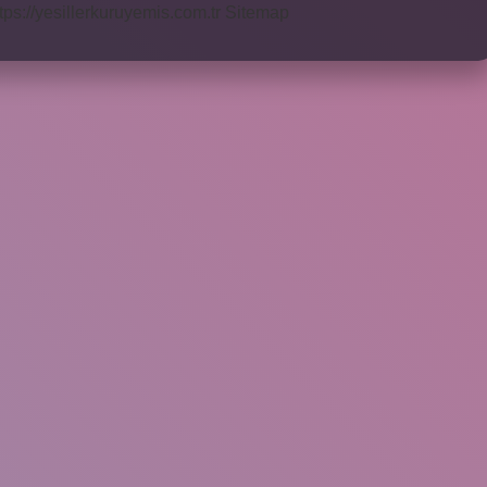
tps://yesillerkuruyemis.com.tr
Sitemap