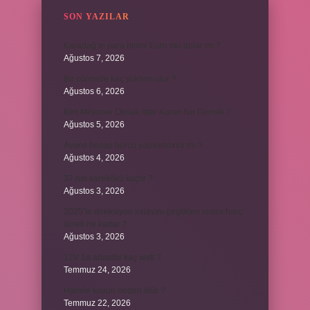
SON YAZILAR
Karadağ’ın para birimi Euro mu dolar mı ?
Ağustos 7, 2026
Bir cümlede kaç yüklem olur ?
Ağustos 6, 2026
Kim Milyoner Olmak İster Kuran Ne Demek ?
Ağustos 5, 2026
Avans hesap borcu yapılandırılır mı ?
Ağustos 4, 2026
37 nin karekökü kaçtır ?
Ağustos 3, 2026
2025’te direksiyon sınavını geçtikten sonra harç
ücreti ne kadar ?
Ağustos 3, 2026
12V 1a adaptör kaç watt ?
Temmuz 24, 2026
Hamile koyun neden ölür ?
Temmuz 22, 2026