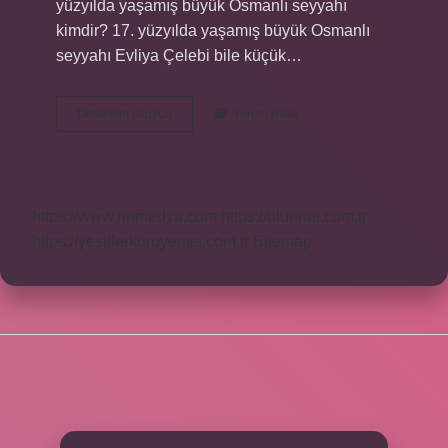
yüzyılda yaşamış büyük Osmanlı seyyahı
kimdir? 17. yüzyılda yaşamış büyük Osmanlı
seyyahı Evliya Çelebi bile küçük…
Osmanlı
Devamını okuyun
Yorum Bırak
Devletinde
Yaşamış
En
Ünlü
Seyyah
https://www.rinmedya.com
https://bluenet.com.tr
Kimdir
https://yesillerkuruyemis.com.tr
Sitemap
SIDEBAR