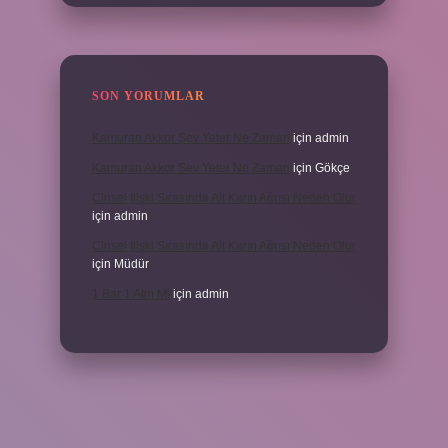
SON YORUMLAR
Kamuran Akkor Sev Yeter Ne Zaman
için
admin
Kamuran Akkor Sev Yeter Ne Zaman
için
Gökçe
Cinsel Ilişki Sırasında Alt Karın Ağrısı Neden Olur
için
admin
Cinsel Ilişki Sırasında Alt Karın Ağrısı Neden Olur
için
Müdür
1 Bar 1 Atm Mi
için
admin