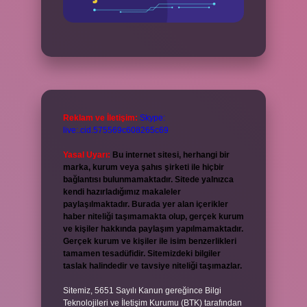
Reklam ve İletişim:
Skype:
live:.cid.575569c608265c69
Yasal Uyarı:
Bu internet sitesi, herhangi bir
marka, kurum veya şahıs şirketi ile hiçbir
bağlantısı bulunmamaktadır. Sitede yalnızca
kendi hazırladığımız makaleler
paylaşılmaktadır. Burada yer alan içerikler
haber niteliği taşımamakta olup, gerçek kurum
ve kişiler hakkında paylaşım yapılmamaktadır.
Gerçek kurum ve kişiler ile isim benzerlikleri
tamamen tesadüfidir. Sitemizdeki bilgiler
taslak halindedir ve tavsiye niteliği taşımazlar.
Sitemiz, 5651 Sayılı Kanun gereğince Bilgi
Teknolojileri ve İletişim Kurumu (BTK) tarafından