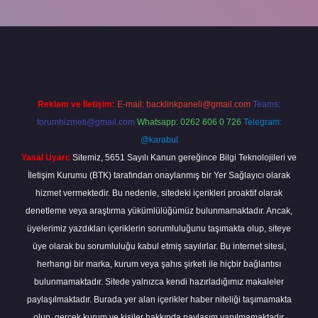
ine
Reklam ve İletişim:
E-mail:
backlinkpaneli@gmail.com
Teams:
forumhizmeti@gmail.com
Whatsapp: 0262 606 0 726
Telegram:
@karabul
Yasal Uyarı:
Sitemiz, 5651 Sayılı Kanun gereğince Bilgi Teknolojileri ve
İletişim Kurumu (BTK) tarafından onaylanmış bir Yer Sağlayıcı olarak
hizmet vermektedir. Bu nedenle, sitedeki içerikleri proaktif olarak
denetleme veya araştırma yükümlülüğümüz bulunmamaktadır. Ancak,
üyelerimiz yazdıkları içeriklerin sorumluluğunu taşımakta olup, siteye
üye olarak bu sorumluluğu kabul etmiş sayılırlar. Bu internet sitesi,
herhangi bir marka, kurum veya şahıs şirketi ile hiçbir bağlantısı
bulunmamaktadır. Sitede yalnızca kendi hazırladığımız makaleler
paylaşılmaktadır. Burada yer alan içerikler haber niteliği taşımamakta
olup, gerçek kurum ve kişiler hakkında paylaşım yapılmamaktadır.