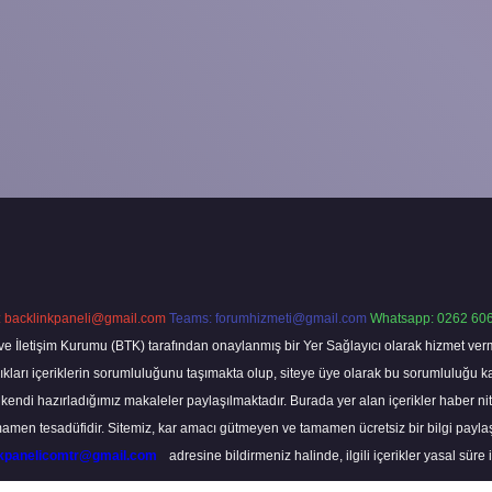
:
backlinkpaneli@gmail.com
Teams:
forumhizmeti@gmail.com
Whatsapp: 0262 606
ve İletişim Kurumu (BTK) tarafından onaylanmış bir Yer Sağlayıcı olarak hizmet verm
rı içeriklerin sorumluluğunu taşımakta olup, siteye üye olarak bu sorumluluğu kabul
a kendi hazırladığımız makaleler paylaşılmaktadır. Burada yer alan içerikler haber 
tamamen tesadüfidir. Sitemiz, kar amacı gütmeyen ve tamamen ücretsiz bir bilgi pay
nkpanelicomtr@gmail.com
adresine bildirmeniz halinde, ilgili içerikler yasal süre 