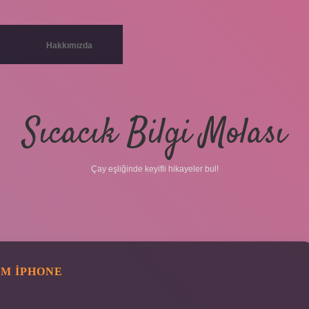
Hakkımızda
Sıcacık Bilgi Molası
Çay eşliğinde keyifli hikayeler bul!
IM IPHONE