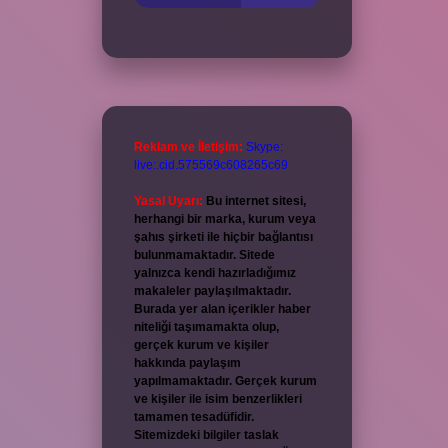
Reklam ve İletişim:
Skype:
live:.cid.575569c608265c69
Yasal Uyarı:
Bu internet sitesi,
herhangi bir marka, kurum veya
şahıs şirketi ile hiçbir bağlantısı
bulunmamaktadır. Sitede
yalnızca kendi hazırladığımız
makaleler paylaşılmaktadır.
Burada yer alan içerikler haber
niteliği taşımamakta olup,
gerçek kurum ve kişiler
hakkında paylaşım
yapılmamaktadır. Gerçek kurum
ve kişiler ile isim benzerlikleri
tamamen tesadüfidir.
Sitemizdeki bilgiler taslak