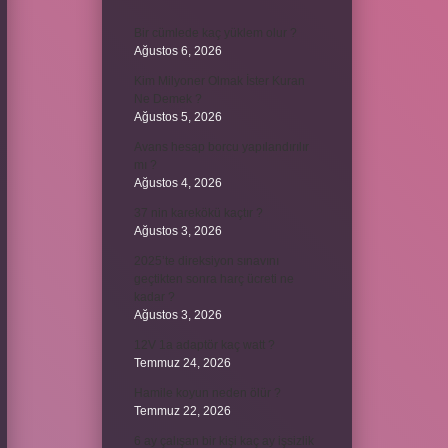
Bir cümlede kaç yüklem olur ?
Ağustos 6, 2026
Kim Milyoner Olmak İster Kuran
Ne Demek ?
Ağustos 5, 2026
Avans hesap borcu yapılandırılır
mı ?
Ağustos 4, 2026
37 nin karekökü kaçtır ?
Ağustos 3, 2026
2025’te direksiyon sınavını
geçtikten sonra harç ücreti ne
kadar ?
Ağustos 3, 2026
12V 1a adaptör kaç watt ?
Temmuz 24, 2026
Hamile koyun neden ölür ?
Temmuz 22, 2026
6 ay çalışan bir kişi kaç ay işsizlik