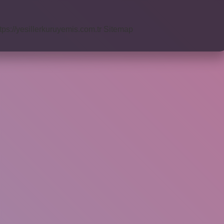
tps://yesillerkuruyemis.com.tr
Sitemap