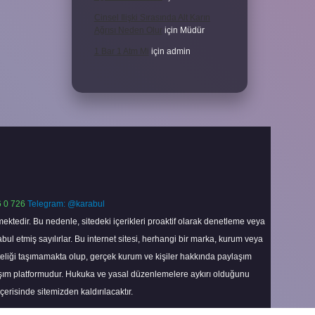
Cinsel Ilişki Sırasında Alt Karın
Ağrısı Neden Olur
için
Müdür
1 Bar 1 Atm Mi
için
admin
 0 726
Telegram: @karabul
ektedir. Bu nedenle, sitedeki içerikleri proaktif olarak denetleme veya
 etmiş sayılırlar. Bu internet sitesi, herhangi bir marka, kurum veya
niteliği taşımamakta olup, gerçek kurum ve kişiler hakkında paylaşım
laşım platformudur. Hukuka ve yasal düzenlemelere aykırı olduğunu
içerisinde sitemizden kaldırılacaktır.