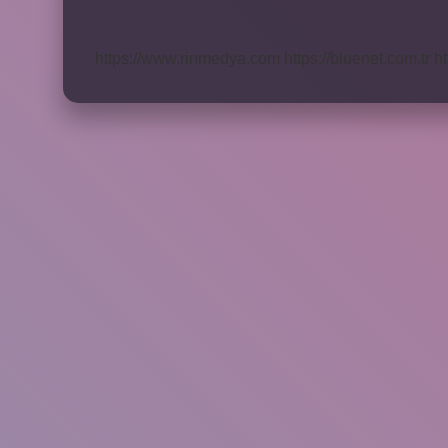
Yapılır
Iphone
https://www.rinmedya.com
https://bluenet.com.tr
ht