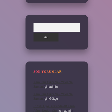
Arama
SON YORUMLAR
Kamuran Akkor Sev Yeter Ne
Zaman
için
admin
Kamuran Akkor Sev Yeter Ne
Zaman
için
Gökçe
Cinsel Ilişki Sırasında Alt Karın
Ağrısı Neden Olur
için
admin