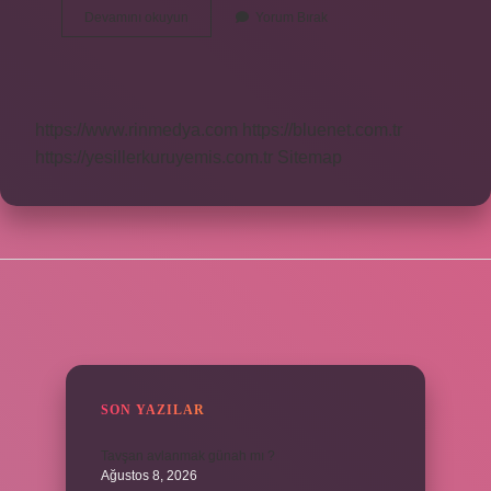
Ok
Devamını okuyun
Yorum Bırak
Yaydan
Çıkmazın
Anlamı
Nedir
https://www.rinmedya.com
https://bluenet.com.tr
https://yesillerkuruyemis.com.tr
Sitemap
SIDEBAR
SON YAZILAR
Tavşan avlanmak günah mı ?
Ağustos 8, 2026