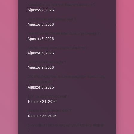
Karadağ’ın para birimi Euro mu dolar mı ?
Ağustos 7, 2026
Bir cümlede kaç yüklem olur ?
Ağustos 6, 2026
Kim Milyoner Olmak İster Kuran Ne Demek ?
Ağustos 5, 2026
Avans hesap borcu yapılandırılır mı ?
Ağustos 4, 2026
37 nin karekökü kaçtır ?
Ağustos 3, 2026
2025’te direksiyon sınavını geçtikten sonra harç
ücreti ne kadar ?
Ağustos 3, 2026
12V 1a adaptör kaç watt ?
Temmuz 24, 2026
Hamile koyun neden ölür ?
Temmuz 22, 2026
6 ay çalışan bir kişi kaç ay işsizlik maaşı alabilir
?