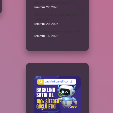
Hamile koyun neden ölür ?
Temmuz 22, 2026
6 ay çalışan bir kişi kaç ay işsizlik
maaşı alabilir ?
Temmuz 20, 2026
Anne kedi yavrusuyla çiftleşir mi ?
Temmuz 16, 2026