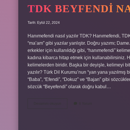
TDK BEYFENDI NA
Tarih: Eylül 22, 2024
Hanımefendi nasıl yazılır TDK? Hanımefendi, TDK 
“ma’am” gibi yazılar yanlıştır. Doğru yazımı; Dame
erkekler için kullanıldığı gibi, “hanımefendi” kelime
kadına kibarca hitap etmek için kullanabilirsiniz. 
kelimelerden biridir. Başka bir deyişle, kelimeyi 
yazılır? Türk Dil Kurumu’nun “yan yana yazılmış bi
“Baba”, “Efendi”, “Dokuz” ve “Bajan” gibi sözcükle
sözcük “Beyefendi” olarak doğru kabul…
Tdk
Devamını okuyun
6 Yorum
Beyfendi
Nasıl
Yazılır