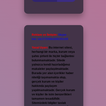
Reklam ve İletişim:
Skype:
live:.cid.575569c608265c69
Yasal Uyarı:
Bu internet sitesi,
herhangi bir marka, kurum veya
şahıs şirketi ile hiçbir bağlantısı
bulunmamaktadır. Sitede
yalnızca kendi hazırladığımız
makaleler paylaşılmaktadır.
Burada yer alan içerikler haber
niteliği taşımamakta olup,
gerçek kurum ve kişiler
hakkında paylaşım
yapılmamaktadır. Gerçek kurum
ve kişiler ile isim benzerlikleri
tamamen tesadüfidir.
Sitemizdeki bilgiler taslak