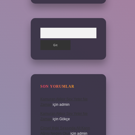
Arama
SON YORUMLAR
Kamuran Akkor Sev Yeter Ne
Zaman
için
admin
Kamuran Akkor Sev Yeter Ne
Zaman
için
Gökçe
Cinsel Ilişki Sırasında Alt Karın
Ağrısı Neden Olur
için
admin