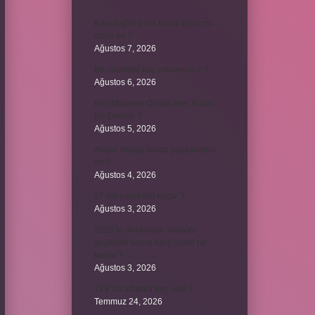
Karadağ’ın para birimi Euro mu
dolar mı ?
Ağustos 7, 2026
Bir cümlede kaç yüklem olur ?
Ağustos 6, 2026
Kim Milyoner Olmak İster Kuran
Ne Demek ?
Ağustos 5, 2026
Avans hesap borcu yapılandırılır
mı ?
Ağustos 4, 2026
37 nin karekökü kaçtır ?
Ağustos 3, 2026
2025’te direksiyon sınavını
geçtikten sonra harç ücreti ne
kadar ?
Ağustos 3, 2026
12V 1a adaptör kaç watt ?
Temmuz 24, 2026