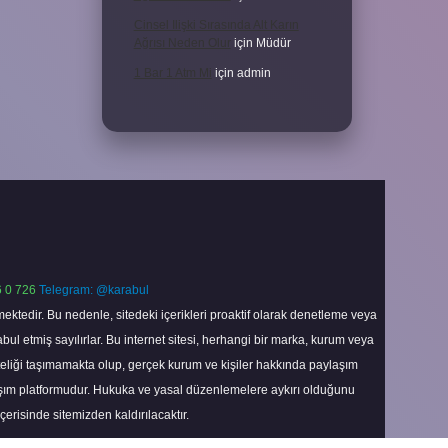
Cinsel Ilişki Sırasında Alt Karın
Ağrısı Neden Olur
için
Müdür
1 Bar 1 Atm Mi
için
admin
 0 726
Telegram: @karabul
ektedir. Bu nedenle, sitedeki içerikleri proaktif olarak denetleme veya
 etmiş sayılırlar. Bu internet sitesi, herhangi bir marka, kurum veya
niteliği taşımamakta olup, gerçek kurum ve kişiler hakkında paylaşım
laşım platformudur. Hukuka ve yasal düzenlemelere aykırı olduğunu
içerisinde sitemizden kaldırılacaktır.