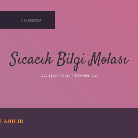
Hakkımızda
Sıcacık Bilgi Molası
Çay eşliğinde keyifli hikayeler bul!
LANILIR