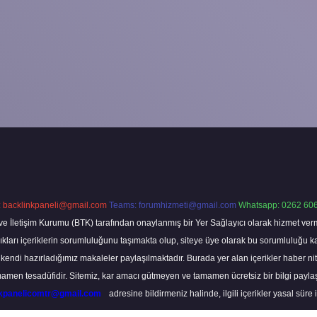
:
backlinkpaneli@gmail.com
Teams:
forumhizmeti@gmail.com
Whatsapp: 0262 606
ve İletişim Kurumu (BTK) tarafından onaylanmış bir Yer Sağlayıcı olarak hizmet verm
rı içeriklerin sorumluluğunu taşımakta olup, siteye üye olarak bu sorumluluğu kabul
a kendi hazırladığımız makaleler paylaşılmaktadır. Burada yer alan içerikler haber 
tamamen tesadüfidir. Sitemiz, kar amacı gütmeyen ve tamamen ücretsiz bir bilgi pay
nkpanelicomtr@gmail.com
adresine bildirmeniz halinde, ilgili içerikler yasal süre 