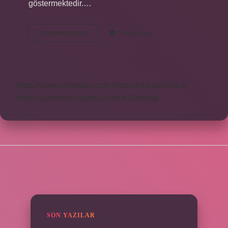
göstermektedir.…
Israf
Devamını okuyun
Yorum Bırak
Eden
Kişilere
Ne
Ad
Verilir
https://www.rinmedya.com
https://bluenet.com.tr
https://yesillerkuruyemis.com.tr
Sitemap
SIDEBAR
SON YAZILAR