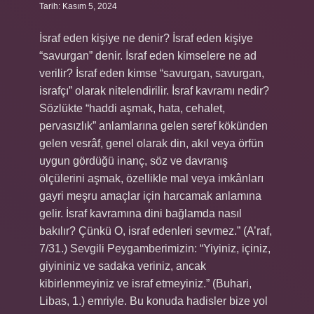
Tarih: Kasım 5, 2024
İsraf eden kişiye ne denir? İsraf eden kişiye
“savurgan” denir. İsraf eden kimselere ne ad
verilir? İsraf eden kimse “savurgan, savurgan,
israfçı” olarak nitelendirilir. İsraf kavramı nedir?
Sözlükte “haddi aşmak, hata, cehalet,
pervasızlık” anlamlarına gelen seref kökünden
gelen vesrâf, genel olarak din, akıl veya örfün
uygun gördüğü inanç, söz ve davranış
ölçülerini aşmak, özellikle mal veya imkânları
gayri meşru amaçlar için harcamak anlamına
gelir. İsraf kavramına dini bağlamda nasıl
bakılır? Çünkü O, israf edenleri sevmez.” (A’raf,
7/31.) Sevgili Peygamberimizin: “Yiyiniz, içiniz,
giyininiz ve sadaka veriniz, ancak
kibirlenmeyiniz ve israf etmeyiniz.” (Buhari,
Libas, 1.) emriyle. Bu konuda hadisler bize yol