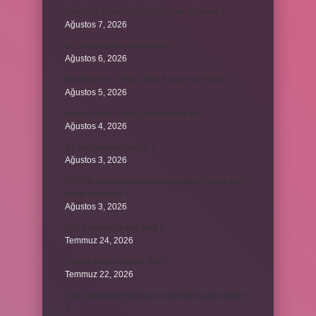
Karadağ’ın para birimi Euro mu dolar mı ?
Ağustos 7, 2026
Bir cümlede kaç yüklem olur ?
Ağustos 6, 2026
Kim Milyoner Olmak İster Kuran Ne Demek ?
Ağustos 5, 2026
Avans hesap borcu yapılandırılır mı ?
Ağustos 4, 2026
37 nin karekökü kaçtır ?
Ağustos 3, 2026
2025’te direksiyon sınavını geçtikten sonra harç
ücreti ne kadar ?
Ağustos 3, 2026
12V 1a adaptör kaç watt ?
Temmuz 24, 2026
Hamile koyun neden ölür ?
Temmuz 22, 2026
6 ay çalışan bir kişi kaç ay işsizlik maaşı alabilir
?