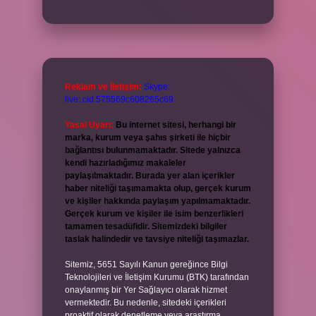
Reklam ve İletişim:
Skype:
live:.cid.575569c608265c69
Yasal Uyarı:
Bu internet sitesi, herhangi bir
marka, kurum veya şahıs şirketi ile hiçbir
bağlantısı bulunmamaktadır. Sitede yalnızca
kendi hazırladığımız makaleler
paylaşılmaktadır. Burada yer alan içerikler
haber niteliği taşımamakta olup, gerçek kurum
ve kişiler hakkında paylaşım yapılmamaktadır.
Gerçek kurum ve kişiler ile isim benzerlikleri
tamamen tesadüfidir. Sitemizdeki bilgiler
taslak halindedir ve tavsiye niteliği taşımazlar.
Sitemiz, 5651 Sayılı Kanun gereğince Bilgi
Teknolojileri ve İletişim Kurumu (BTK) tarafından
onaylanmış bir Yer Sağlayıcı olarak hizmet
vermektedir. Bu nedenle, sitedeki içerikleri
proaktif olarak denetleme veya araştırma