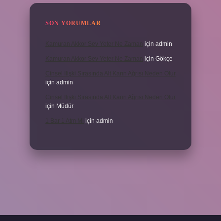
SON YORUMLAR
Kamuran Akkor Sev Yeter Ne Zaman
için
admin
Kamuran Akkor Sev Yeter Ne Zaman
için
Gökçe
Cinsel Ilişki Sırasında Alt Karın Ağrısı Neden Olur
için
admin
Cinsel Ilişki Sırasında Alt Karın Ağrısı Neden Olur
için
Müdür
1 Bar 1 Atm Mi
için
admin