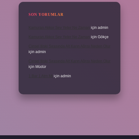
SON YORUMLAR
Kamuran Akkor Sev Yeter Ne Zaman
için
admin
Kamuran Akkor Sev Yeter Ne Zaman
için
Gökçe
Cinsel Ilişki Sırasında Alt Karın Ağrısı Neden Olur
için
admin
Cinsel Ilişki Sırasında Alt Karın Ağrısı Neden Olur
için
Müdür
1 Bar 1 Atm Mi
için
admin