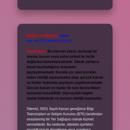
Reklam ve İletişim:
Skype:
live:.cid.575569c608265c69
Yasal Uyarı:
Bu internet sitesi, herhangi bir
marka, kurum veya şahıs şirketi ile hiçbir
bağlantısı bulunmamaktadır. Sitede yalnızca
kendi hazırladığımız makaleler
paylaşılmaktadır. Burada yer alan içerikler
haber niteliği taşımamakta olup, gerçek kurum
ve kişiler hakkında paylaşım yapılmamaktadır.
Gerçek kurum ve kişiler ile isim benzerlikleri
tamamen tesadüfidir. Sitemizdeki bilgiler
taslak halindedir ve tavsiye niteliği taşımazlar.
Sitemiz, 5651 Sayılı Kanun gereğince Bilgi
Teknolojileri ve İletişim Kurumu (BTK) tarafından
onaylanmış bir Yer Sağlayıcı olarak hizmet
vermektedir. Bu nedenle, sitedeki içerikleri
proaktif olarak denetleme veya araştırma