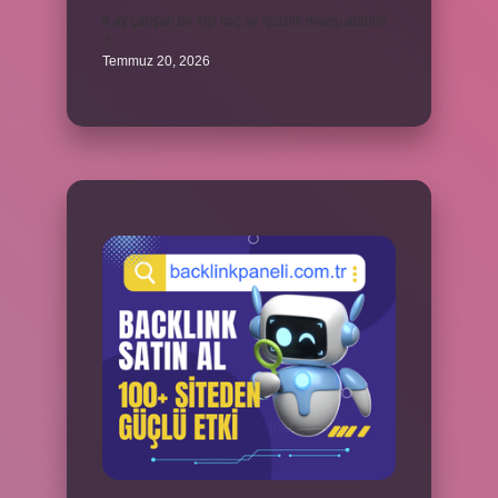
6 ay çalışan bir kişi kaç ay işsizlik maaşı alabilir
?
Temmuz 20, 2026