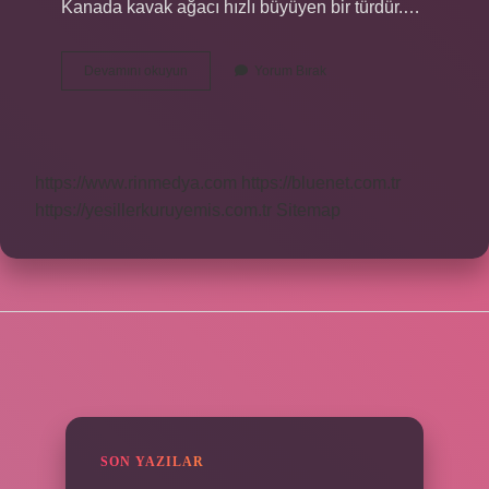
Kanada kavak ağacı hızlı büyüyen bir türdür.…
Kavak
Devamını okuyun
Yorum Bırak
Ağacı
Hangi
Ülkelerde
Yetişir
https://www.rinmedya.com
https://bluenet.com.tr
https://yesillerkuruyemis.com.tr
Sitemap
SIDEBAR
SON YAZILAR