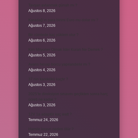
Tavşan avlanmak günah mı ?
Ağustos 8, 2026
Karadağ’ın para birimi Euro mu dolar mı ?
Ağustos 7, 2026
Bir cümlede kaç yüklem olur ?
Ağustos 6, 2026
Kim Milyoner Olmak İster Kuran Ne Demek ?
Ağustos 5, 2026
Avans hesap borcu yapılandırılır mı ?
Ağustos 4, 2026
37 nin karekökü kaçtır ?
Ağustos 3, 2026
2025’te direksiyon sınavını geçtikten sonra harç
ücreti ne kadar ?
Ağustos 3, 2026
12V 1a adaptör kaç watt ?
Temmuz 24, 2026
Hamile koyun neden ölür ?
Temmuz 22, 2026