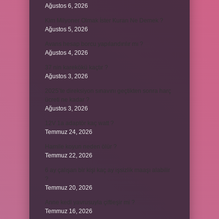
Ağustos 6, 2026
Kim Milyoner Olmak İster Kuran Ne Demek ?
Ağustos 5, 2026
Avans hesap borcu yapılandırılır mı ?
Ağustos 4, 2026
37 nin karekökü kaçtır ?
Ağustos 3, 2026
2025’te direksiyon sınavını geçtikten sonra harç
ücreti ne kadar ?
Ağustos 3, 2026
12V 1a adaptör kaç watt ?
Temmuz 24, 2026
Hamile koyun neden ölür ?
Temmuz 22, 2026
6 ay çalışan bir kişi kaç ay işsizlik maaşı alabilir
?
Temmuz 20, 2026
Anne kedi yavrusuyla çiftleşir mi ?
Temmuz 16, 2026