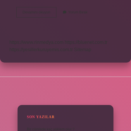
Kitap
Devamını okuyun
Yorum Bırak
Ne
Işe
Yarar
Kısaca
https://www.rinmedya.com
https://bluenet.com.tr
https://yesillerkuruyemis.com.tr
Sitemap
SIDEBAR
SON YAZILAR
Bir cümlede kaç yüklem olur ?