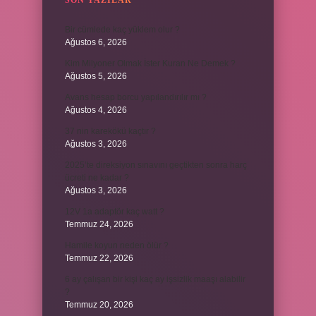
SON YAZILAR
Bir cümlede kaç yüklem olur ?
Ağustos 6, 2026
Kim Milyoner Olmak İster Kuran Ne Demek ?
Ağustos 5, 2026
Avans hesap borcu yapılandırılır mı ?
Ağustos 4, 2026
37 nin karekökü kaçtır ?
Ağustos 3, 2026
2025’te direksiyon sınavını geçtikten sonra harç
ücreti ne kadar ?
Ağustos 3, 2026
12V 1a adaptör kaç watt ?
Temmuz 24, 2026
Hamile koyun neden ölür ?
Temmuz 22, 2026
6 ay çalışan bir kişi kaç ay işsizlik maaşı alabilir
?
Temmuz 20, 2026