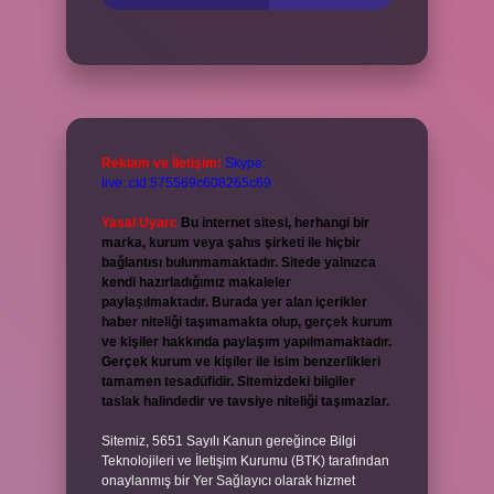
Reklam ve İletişim:
Skype:
live:.cid.575569c608265c69
Yasal Uyarı:
Bu internet sitesi, herhangi bir
marka, kurum veya şahıs şirketi ile hiçbir
bağlantısı bulunmamaktadır. Sitede yalnızca
kendi hazırladığımız makaleler
paylaşılmaktadır. Burada yer alan içerikler
haber niteliği taşımamakta olup, gerçek kurum
ve kişiler hakkında paylaşım yapılmamaktadır.
Gerçek kurum ve kişiler ile isim benzerlikleri
tamamen tesadüfidir. Sitemizdeki bilgiler
taslak halindedir ve tavsiye niteliği taşımazlar.
Sitemiz, 5651 Sayılı Kanun gereğince Bilgi
Teknolojileri ve İletişim Kurumu (BTK) tarafından
onaylanmış bir Yer Sağlayıcı olarak hizmet