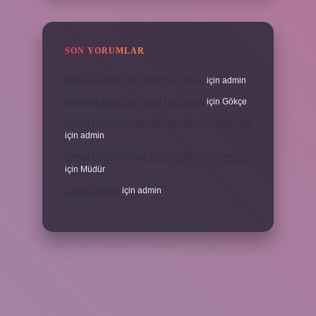
SON YORUMLAR
Kamuran Akkor Sev Yeter Ne Zaman
için
admin
Kamuran Akkor Sev Yeter Ne Zaman
için
Gökçe
Cinsel Ilişki Sırasında Alt Karın Ağrısı Neden Olur
için
admin
Cinsel Ilişki Sırasında Alt Karın Ağrısı Neden Olur
için
Müdür
1 Bar 1 Atm Mi
için
admin