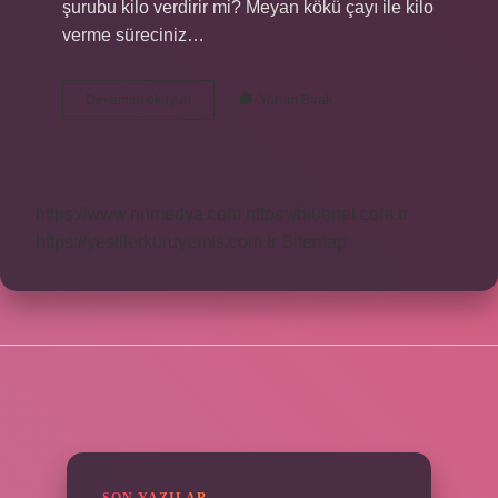
şurubu kilo verdirir mi? Meyan kökü çayı ile kilo
verme süreciniz…
Meyan
Devamını okuyun
Yorum Bırak
Kökü
Şurubu
Fiyatı
Ne
Kadar
https://www.rinmedya.com
https://bluenet.com.tr
https://yesillerkuruyemis.com.tr
Sitemap
SIDEBAR