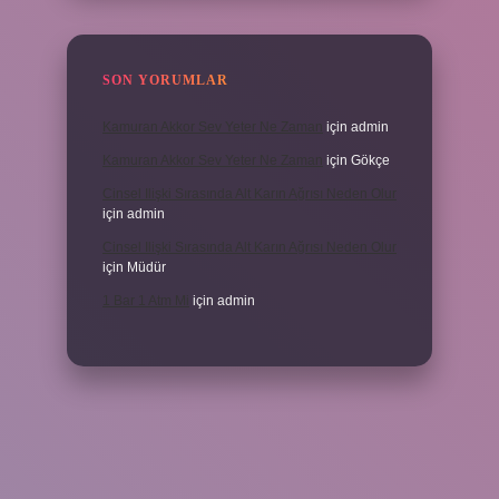
SON YORUMLAR
Kamuran Akkor Sev Yeter Ne Zaman
için
admin
Kamuran Akkor Sev Yeter Ne Zaman
için
Gökçe
Cinsel Ilişki Sırasında Alt Karın Ağrısı Neden Olur
için
admin
Cinsel Ilişki Sırasında Alt Karın Ağrısı Neden Olur
için
Müdür
1 Bar 1 Atm Mi
için
admin