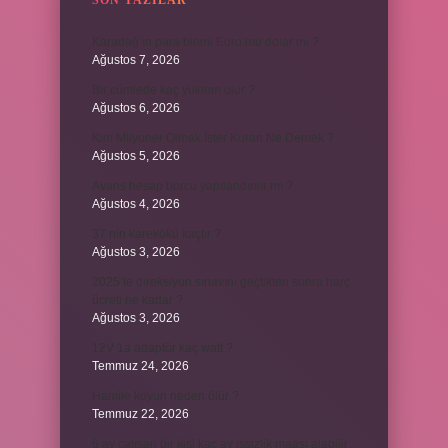
SON YAZILAR
Karadağ’ın para birimi Euro mu dolar mı ?
Ağustos 7, 2026
Bir cümlede kaç yüklem olur ?
Ağustos 6, 2026
Kim Milyoner Olmak İster Kuran Ne Demek ?
Ağustos 5, 2026
Avans hesap borcu yapılandırılır mı ?
Ağustos 4, 2026
37 nin karekökü kaçtır ?
Ağustos 3, 2026
2025’te direksiyon sınavını geçtikten sonra harç
ücreti ne kadar ?
Ağustos 3, 2026
12V 1a adaptör kaç watt ?
Temmuz 24, 2026
Hamile koyun neden ölür ?
Temmuz 22, 2026
6 ay çalışan bir kişi kaç ay işsizlik maaşı alabilir