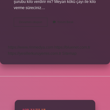
şurubu kilo verdirir mi? Meyan kökü çayı ile kilo
verme süreciniz…
Meyan
Devamını okuyun
Yorum Bırak
Kökü
Şurubu
Fiyatı
Ne
Kadar
https://www.rinmedya.com
https://bluenet.com.tr
https://yesillerkuruyemis.com.tr
Sitemap
SIDEBAR