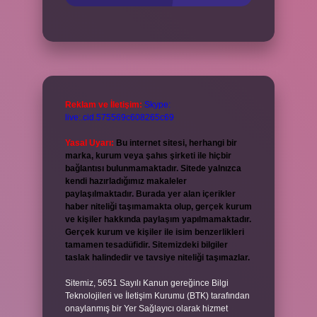
Reklam ve İletişim:
Skype:
live:.cid.575569c608265c69
Yasal Uyarı:
Bu internet sitesi, herhangi bir
marka, kurum veya şahıs şirketi ile hiçbir
bağlantısı bulunmamaktadır. Sitede yalnızca
kendi hazırladığımız makaleler
paylaşılmaktadır. Burada yer alan içerikler
haber niteliği taşımamakta olup, gerçek kurum
ve kişiler hakkında paylaşım yapılmamaktadır.
Gerçek kurum ve kişiler ile isim benzerlikleri
tamamen tesadüfidir. Sitemizdeki bilgiler
taslak halindedir ve tavsiye niteliği taşımazlar.
Sitemiz, 5651 Sayılı Kanun gereğince Bilgi
Teknolojileri ve İletişim Kurumu (BTK) tarafından
onaylanmış bir Yer Sağlayıcı olarak hizmet