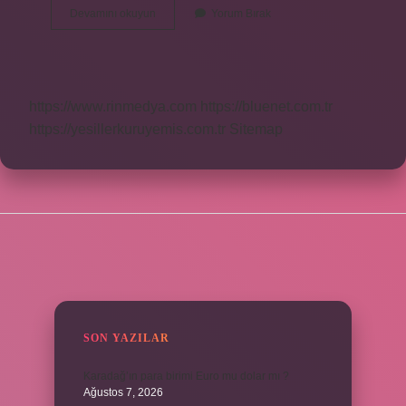
Mısır
Devamını okuyun
Yorum Bırak
Çiçeksiz
Bir
Bitki
Mi
https://www.rinmedya.com
https://bluenet.com.tr
https://yesillerkuruyemis.com.tr
Sitemap
SIDEBAR
SON YAZILAR
Karadağ’ın para birimi Euro mu dolar mı ?
Ağustos 7, 2026