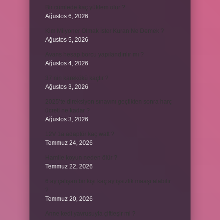
Bir cümlede kaç yüklem olur ?
Ağustos 6, 2026
Kim Milyoner Olmak İster Kuran Ne Demek ?
Ağustos 5, 2026
Avans hesap borcu yapılandırılır mı ?
Ağustos 4, 2026
37 nin karekökü kaçtır ?
Ağustos 3, 2026
2025’te direksiyon sınavını geçtikten sonra harç
ücreti ne kadar ?
Ağustos 3, 2026
12V 1a adaptör kaç watt ?
Temmuz 24, 2026
Hamile koyun neden ölür ?
Temmuz 22, 2026
6 ay çalışan bir kişi kaç ay işsizlik maaşı alabilir
?
Temmuz 20, 2026
Anne kedi yavrusuyla çiftleşir mi ?