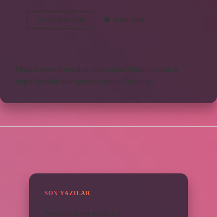
P205
Devamını okuyun
Yorum Bırak
Nedir
https://www.rinmedya.com
https://bluenet.com.tr
https://yesillerkuruyemis.com.tr
Sitemap
SIDEBAR
SON YAZILAR
Tavşan avlanmak günah mı ?