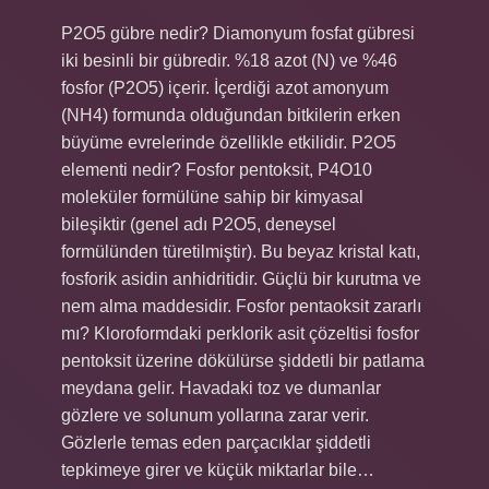
P2O5 gübre nedir? Diamonyum fosfat gübresi
iki besinli bir gübredir. %18 azot (N) ve %46
fosfor (P2O5) içerir. İçerdiği azot amonyum
(NH4) formunda olduğundan bitkilerin erken
büyüme evrelerinde özellikle etkilidir. P2O5
elementi nedir? Fosfor pentoksit, P4O10
moleküler formülüne sahip bir kimyasal
bileşiktir (genel adı P2O5, deneysel
formülünden türetilmiştir). Bu beyaz kristal katı,
fosforik asidin anhidritidir. Güçlü bir kurutma ve
nem alma maddesidir. Fosfor pentaoksit zararlı
mı? Kloroformdaki perklorik asit çözeltisi fosfor
pentoksit üzerine dökülürse şiddetli bir patlama
meydana gelir. Havadaki toz ve dumanlar
gözlere ve solunum yollarına zarar verir.
Gözlerle temas eden parçacıklar şiddetli
tepkimeye girer ve küçük miktarlar bile…