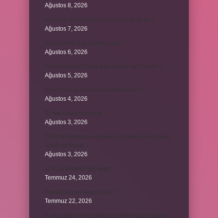
Ağustos 8, 2026
Karadağ’ın para birimi Euro mu dolar mı ?
Ağustos 7, 2026
Bir cümlede kaç yüklem olur ?
Ağustos 6, 2026
Kim Milyoner Olmak İster Kuran Ne Demek ?
Ağustos 5, 2026
Avans hesap borcu yapılandırılır mı ?
Ağustos 4, 2026
37 nin karekökü kaçtır ?
Ağustos 3, 2026
2025’te direksiyon sınavını geçtikten sonra harç
ücreti ne kadar ?
Ağustos 3, 2026
12V 1a adaptör kaç watt ?
Temmuz 24, 2026
Hamile koyun neden ölür ?
Temmuz 22, 2026
6 ay çalışan bir kişi kaç ay işsizlik maaşı alabilir