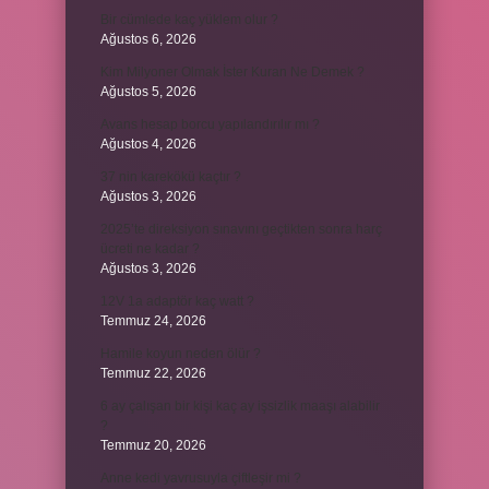
Bir cümlede kaç yüklem olur ?
Ağustos 6, 2026
Kim Milyoner Olmak İster Kuran Ne Demek ?
Ağustos 5, 2026
Avans hesap borcu yapılandırılır mı ?
Ağustos 4, 2026
37 nin karekökü kaçtır ?
Ağustos 3, 2026
2025’te direksiyon sınavını geçtikten sonra harç
ücreti ne kadar ?
Ağustos 3, 2026
12V 1a adaptör kaç watt ?
Temmuz 24, 2026
Hamile koyun neden ölür ?
Temmuz 22, 2026
6 ay çalışan bir kişi kaç ay işsizlik maaşı alabilir
?
Temmuz 20, 2026
Anne kedi yavrusuyla çiftleşir mi ?