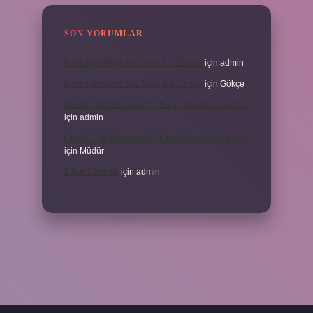
SON YORUMLAR
Kamuran Akkor Sev Yeter Ne Zaman
için
admin
Kamuran Akkor Sev Yeter Ne Zaman
için
Gökçe
Cinsel Ilişki Sırasında Alt Karın Ağrısı Neden Olur
için
admin
Cinsel Ilişki Sırasında Alt Karın Ağrısı Neden Olur
için
Müdür
1 Bar 1 Atm Mi
için
admin