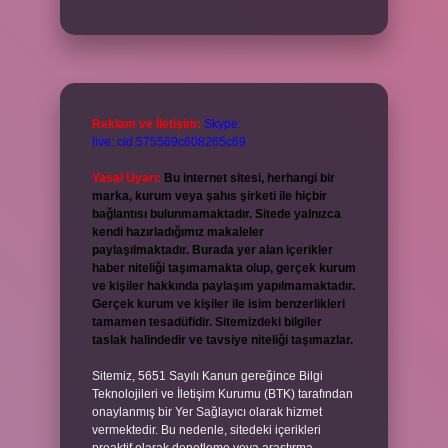
Reklam ve İletişim:
Skype:
live:.cid.575569c608265c69
Yasal Uyarı:
Bu internet sitesi, herhangi bir
marka, kurum veya şahıs şirketi ile hiçbir
bağlantısı bulunmamaktadır. Sitede yalnızca
kendi hazırladığımız makaleler
paylaşılmaktadır. Burada yer alan içerikler
haber niteliği taşımamakta olup, gerçek kurum
ve kişiler hakkında paylaşım yapılmamaktadır.
Gerçek kurum ve kişiler ile isim benzerlikleri
tamamen tesadüfidir. Sitemizdeki bilgiler
taslak halindedir ve tavsiye niteliği taşımazlar.
Sitemiz, 5651 Sayılı Kanun gereğince Bilgi
Teknolojileri ve İletişim Kurumu (BTK) tarafından
onaylanmış bir Yer Sağlayıcı olarak hizmet
vermektedir. Bu nedenle, sitedeki içerikleri