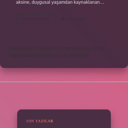
aksine, duygusal yaşamdan kaynaklanan…
Düşünceler
Devamını okuyun
Yorum Bırak
Nelerdir
https://www.rinmedya.com
https://bluenet.com.tr
https://yesillerkuruyemis.com.tr
Sitemap
SIDEBAR
SON YAZILAR