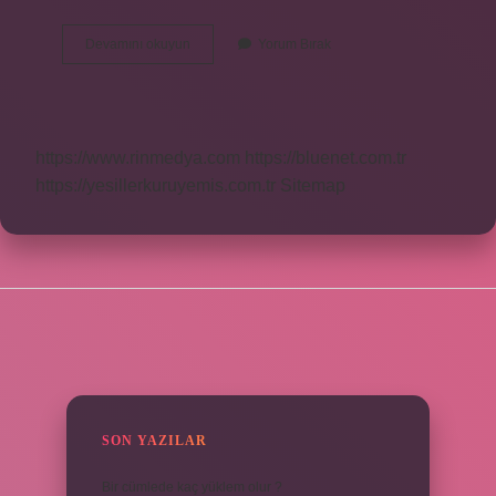
Hangi
Devamını okuyun
Yorum Bırak
Tür
Kesirler
Vardır
https://www.rinmedya.com
https://bluenet.com.tr
https://yesillerkuruyemis.com.tr
Sitemap
SIDEBAR
SON YAZILAR
Bir cümlede kaç yüklem olur ?