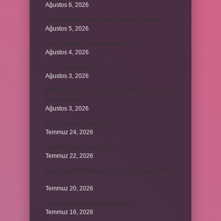
Ağustos 6, 2026
Kim Milyoner Olmak İster Kuran Ne Demek ?
Ağustos 5, 2026
Avans hesap borcu yapılandırılır mı ?
Ağustos 4, 2026
37 nin karekökü kaçtır ?
Ağustos 3, 2026
2025’te direksiyon sınavını geçtikten sonra harç
ücreti ne kadar ?
Ağustos 3, 2026
12V 1a adaptör kaç watt ?
Temmuz 24, 2026
Hamile koyun neden ölür ?
Temmuz 22, 2026
6 ay çalışan bir kişi kaç ay işsizlik maaşı alabilir
?
Temmuz 20, 2026
Anne kedi yavrusuyla çiftleşir mi ?
Temmuz 16, 2026