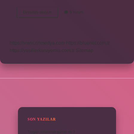
Pelican
Devamını okuyun
8 Yorum
Mall
Sahibi
Kim
https://www.rinmedya.com
https://bluenet.com.tr
https://yesillerkuruyemis.com.tr
Sitemap
SIDEBAR
SON YAZILAR
Tavşan avlanmak günah mı ?