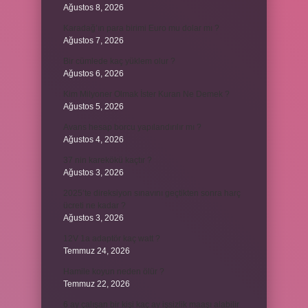
Ağustos 8, 2026
Karadağ’ın para birimi Euro mu dolar mı ?
Ağustos 7, 2026
Bir cümlede kaç yüklem olur ?
Ağustos 6, 2026
Kim Milyoner Olmak İster Kuran Ne Demek ?
Ağustos 5, 2026
Avans hesap borcu yapılandırılır mı ?
Ağustos 4, 2026
37 nin karekökü kaçtır ?
Ağustos 3, 2026
2025’te direksiyon sınavını geçtikten sonra harç
ücreti ne kadar ?
Ağustos 3, 2026
12V 1a adaptör kaç watt ?
Temmuz 24, 2026
Hamile koyun neden ölür ?
Temmuz 22, 2026
6 ay çalışan bir kişi kaç ay işsizlik maaşı alabilir