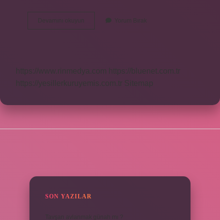
Bal
Devamını okuyun
Yorum Bırak
Peteği
Sağlıklı
Mı
https://www.rinmedya.com
https://bluenet.com.tr
https://yesillerkuruyemis.com.tr
Sitemap
SIDEBAR
SON YAZILAR
Tavşan avlanmak günah mı ?