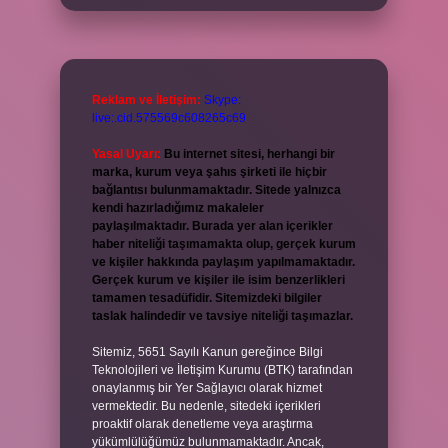
Reklam ve İletişim:
Skype:
live:.cid.575569c608265c69
Yasal Uyarı:
Bu internet sitesi, herhangi bir
marka, kurum veya şahıs şirketi ile hiçbir
bağlantısı bulunmamaktadır. Sitede yalnızca
kendi hazırladığımız makaleler
paylaşılmaktadır. Burada yer alan içerikler
haber niteliği taşımamakta olup, gerçek kurum
ve kişiler hakkında paylaşım yapılmamaktadır.
Gerçek kurum ve kişiler ile isim benzerlikleri
tamamen tesadüfidir. Sitemizdeki bilgiler
taslak halindedir ve tavsiye niteliği taşımazlar.
Sitemiz, 5651 Sayılı Kanun gereğince Bilgi
Teknolojileri ve İletişim Kurumu (BTK) tarafından
onaylanmış bir Yer Sağlayıcı olarak hizmet
vermektedir. Bu nedenle, sitedeki içerikleri
proaktif olarak denetleme veya araştırma
yükümlülüğümüz bulunmamaktadır. Ancak,