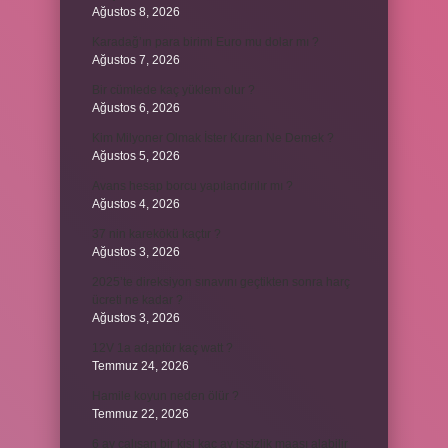
Ağustos 8, 2026
Karadağ’ın para birimi Euro mu dolar mı ?
Ağustos 7, 2026
Bir cümlede kaç yüklem olur ?
Ağustos 6, 2026
Kim Milyoner Olmak İster Kuran Ne Demek ?
Ağustos 5, 2026
Avans hesap borcu yapılandırılır mı ?
Ağustos 4, 2026
37 nin karekökü kaçtır ?
Ağustos 3, 2026
2025’te direksiyon sınavını geçtikten sonra harç
ücreti ne kadar ?
Ağustos 3, 2026
12V 1a adaptör kaç watt ?
Temmuz 24, 2026
Hamile koyun neden ölür ?
Temmuz 22, 2026
6 ay çalışan bir kişi kaç ay işsizlik maaşı alabilir