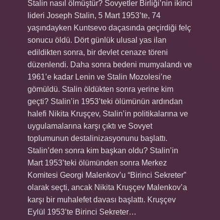
Stalin nasıl ölmüştür? Sovyetler Birliği’nin ikinci
lideri Joseph Stalin, 5 Mart 1953’te, 74
yaşındayken Kuntsevo daçasında geçirdiği felç
sonucu öldü. Dört günlük ulusal yas ilan
edildikten sonra, bir devlet cenaze töreni
düzenlendi. Daha sonra bedeni mumyalandı ve
1961’e kadar Lenin ve Stalin Mozolesi’ne
gömüldü. Stalin öldükten sonra yerine kim
geçti? Stalin’in 1953’teki ölümünün ardından
halefi Nikita Kruşçev, Stalin’in politikalarına ve
uygulamalarına karşı çıktı ve Sovyet
toplumunun destalinizasyonunu başlattı.
Stalin’den sonra kim başkan oldu? Stalin’in
Mart 1953’teki ölümünden sonra Merkez
Komitesi Georgi Malenkov’u “Birinci Sekreter”
olarak seçti, ancak Nikita Kruşçev Malenkov’a
karşı bir muhalefet davası başlattı. Kruşçev
Eylül 1953’te Birinci Sekreter…