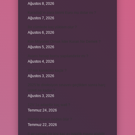
Ağustos 8, 2026
Karadağ’ın para birimi Euro mu dolar mı ?
Ağustos 7, 2026
Bir cümlede kaç yüklem olur ?
Ağustos 6, 2026
Kim Milyoner Olmak İster Kuran Ne Demek ?
Ağustos 5, 2026
Avans hesap borcu yapılandırılır mı ?
Ağustos 4, 2026
37 nin karekökü kaçtır ?
Ağustos 3, 2026
2025’te direksiyon sınavını geçtikten sonra harç
ücreti ne kadar ?
Ağustos 3, 2026
12V 1a adaptör kaç watt ?
Temmuz 24, 2026
Hamile koyun neden ölür ?
Temmuz 22, 2026
6 ay çalışan bir kişi kaç ay işsizlik maaşı alabilir