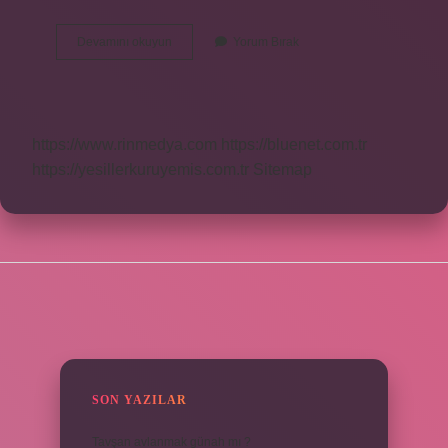
Stalin
Devamını okuyun
Yorum Bırak
Nasıl
Gitti
https://www.rinmedya.com
https://bluenet.com.tr
https://yesillerkuruyemis.com.tr
Sitemap
SIDEBAR
SON YAZILAR
Tavşan avlanmak günah mı ?