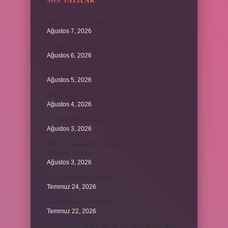
SON YAZILAR
Karadağ’ın para birimi Euro mu dolar mı ?
Ağustos 7, 2026
Bir cümlede kaç yüklem olur ?
Ağustos 6, 2026
Kim Milyoner Olmak İster Kuran Ne Demek ?
Ağustos 5, 2026
Avans hesap borcu yapılandırılır mı ?
Ağustos 4, 2026
37 nin karekökü kaçtır ?
Ağustos 3, 2026
2025’te direksiyon sınavını geçtikten sonra harç
ücreti ne kadar ?
Ağustos 3, 2026
12V 1a adaptör kaç watt ?
Temmuz 24, 2026
Hamile koyun neden ölür ?
Temmuz 22, 2026
6 ay çalışan bir kişi kaç ay işsizlik maaşı alabilir