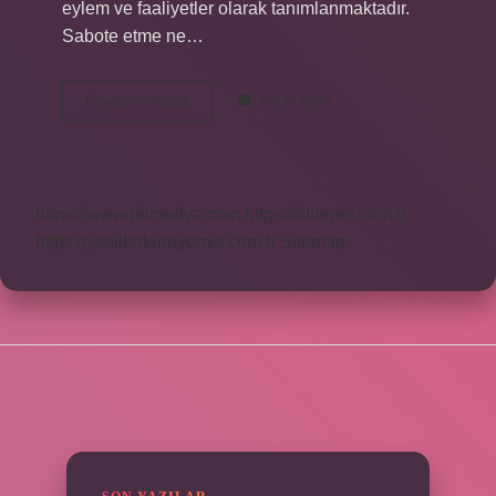
eylem ve faaliyetler olarak tanımlanmaktadır.
Sabote etme ne…
Öz
Devamını okuyun
Yorum Bırak
Sabotaj
Ne
Demek
https://www.rinmedya.com
https://bluenet.com.tr
https://yesillerkuruyemis.com.tr
Sitemap
SIDEBAR