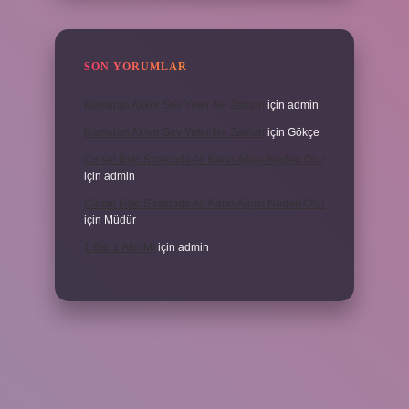
SON YORUMLAR
Kamuran Akkor Sev Yeter Ne Zaman
için
admin
Kamuran Akkor Sev Yeter Ne Zaman
için
Gökçe
Cinsel Ilişki Sırasında Alt Karın Ağrısı Neden Olur
için
admin
Cinsel Ilişki Sırasında Alt Karın Ağrısı Neden Olur
için
Müdür
1 Bar 1 Atm Mi
için
admin