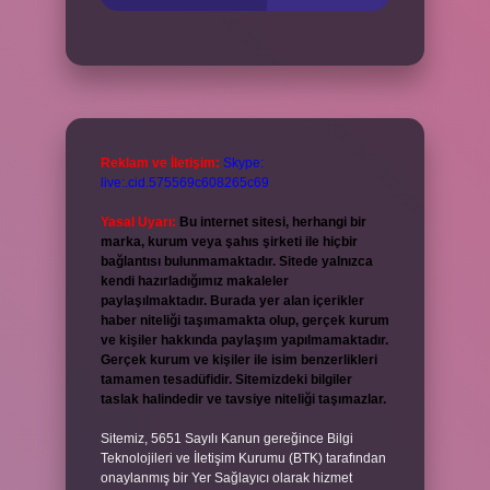
Reklam ve İletişim:
Skype:
live:.cid.575569c608265c69
Yasal Uyarı:
Bu internet sitesi, herhangi bir
marka, kurum veya şahıs şirketi ile hiçbir
bağlantısı bulunmamaktadır. Sitede yalnızca
kendi hazırladığımız makaleler
paylaşılmaktadır. Burada yer alan içerikler
haber niteliği taşımamakta olup, gerçek kurum
ve kişiler hakkında paylaşım yapılmamaktadır.
Gerçek kurum ve kişiler ile isim benzerlikleri
tamamen tesadüfidir. Sitemizdeki bilgiler
taslak halindedir ve tavsiye niteliği taşımazlar.
Sitemiz, 5651 Sayılı Kanun gereğince Bilgi
Teknolojileri ve İletişim Kurumu (BTK) tarafından
onaylanmış bir Yer Sağlayıcı olarak hizmet