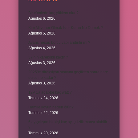
SON YAZILAR
Bir cümlede kaç yüklem olur ?
Ağustos 6, 2026
Kim Milyoner Olmak İster Kuran Ne Demek ?
Ağustos 5, 2026
Avans hesap borcu yapılandırılır mı ?
Ağustos 4, 2026
37 nin karekökü kaçtır ?
Ağustos 3, 2026
2025’te direksiyon sınavını geçtikten sonra harç
ücreti ne kadar ?
Ağustos 3, 2026
12V 1a adaptör kaç watt ?
Temmuz 24, 2026
Hamile koyun neden ölür ?
Temmuz 22, 2026
6 ay çalışan bir kişi kaç ay işsizlik maaşı alabilir
?
Temmuz 20, 2026