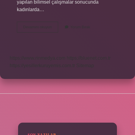
yapılan bilimsel çalışmalar sonucunda
kadınlarda…
Hangi
Devamını okuyun
Yorum Bırak
Hastalık
Ses
Kısıklığı
Yapar
https://www.rinmedya.com
https://bluenet.com.tr
https://yesillerkuruyemis.com.tr
Sitemap
SIDEBAR