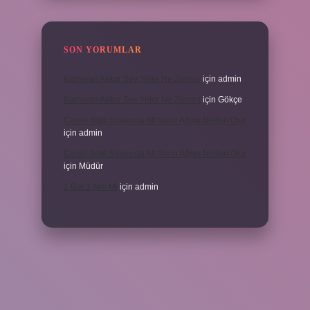
SON YORUMLAR
Kamuran Akkor Sev Yeter Ne Zaman
için
admin
Kamuran Akkor Sev Yeter Ne Zaman
için
Gökçe
Cinsel Ilişki Sırasında Alt Karın Ağrısı Neden Olur
için
admin
Cinsel Ilişki Sırasında Alt Karın Ağrısı Neden Olur
için
Müdür
1 Bar 1 Atm Mi
için
admin