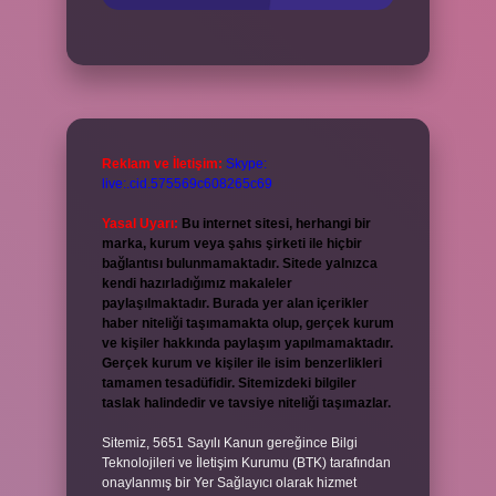
Reklam ve İletişim:
Skype:
live:.cid.575569c608265c69
Yasal Uyarı:
Bu internet sitesi, herhangi bir
marka, kurum veya şahıs şirketi ile hiçbir
bağlantısı bulunmamaktadır. Sitede yalnızca
kendi hazırladığımız makaleler
paylaşılmaktadır. Burada yer alan içerikler
haber niteliği taşımamakta olup, gerçek kurum
ve kişiler hakkında paylaşım yapılmamaktadır.
Gerçek kurum ve kişiler ile isim benzerlikleri
tamamen tesadüfidir. Sitemizdeki bilgiler
taslak halindedir ve tavsiye niteliği taşımazlar.
Sitemiz, 5651 Sayılı Kanun gereğince Bilgi
Teknolojileri ve İletişim Kurumu (BTK) tarafından
onaylanmış bir Yer Sağlayıcı olarak hizmet