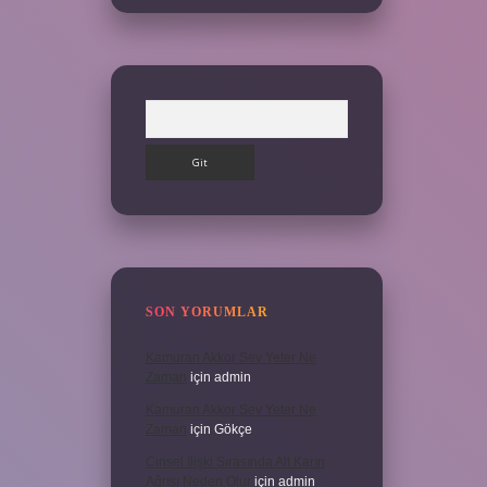
Arama
SON YORUMLAR
Kamuran Akkor Sev Yeter Ne
Zaman
için
admin
Kamuran Akkor Sev Yeter Ne
Zaman
için
Gökçe
Cinsel Ilişki Sırasında Alt Karın
Ağrısı Neden Olur
için
admin