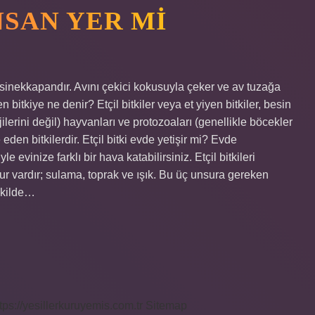
NSAN YER MI
ürü sinekkapandır. Avını çekici kokusuyla çeker ve av tuzağa
 bitkiye ne denir? Etçil bitkiler veya et yiyen bitkiler, besin
lerini değil) hayvanları ve protozoaları (genellikle böcekler
den bitkilerdir. Etçil bitki evde yetişir mi? Evde
le evinize farklı bir hava katabilirsiniz. Etçil bitkileri
ur vardır; sulama, toprak ve ışık. Bu üç unsura gereken
şekilde…
tps://yesillerkuruyemis.com.tr
Sitemap