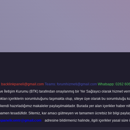
:
backlinkpaneli@gmail.com
Teams:
forumhizmeti@gmail.com
Whatsapp: 0262 606
ve İletişim Kurumu (BTK) tarafından onaylanmış bir Yer Sağlayıcı olarak hizmet verm
rı içeriklerin sorumluluğunu taşımakta olup, siteye üye olarak bu sorumluluğu kabul
a kendi hazırladığımız makaleler paylaşılmaktadır. Burada yer alan içerikler haber 
tamamen tesadüfidir. Sitemiz, kar amacı gütmeyen ve tamamen ücretsiz bir bilgi pay
nkpanelicomtr@gmail.com
adresine bildirmeniz halinde, ilgili içerikler yasal süre 