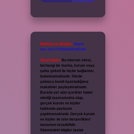
Reklam ve İletişim:
Skype:
live:.cid.575569c608265c69
Yasal Uyarı:
Bu internet sitesi,
herhangi bir marka, kurum veya
şahıs şirketi ile hiçbir bağlantısı
bulunmamaktadır. Sitede
yalnızca kendi hazırladığımız
makaleler paylaşılmaktadır.
Burada yer alan içerikler haber
niteliği taşımamakta olup,
gerçek kurum ve kişiler
hakkında paylaşım
yapılmamaktadır. Gerçek kurum
ve kişiler ile isim benzerlikleri
tamamen tesadüfidir.
Sitemizdeki bilgiler taslak