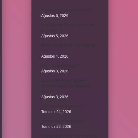
Bir cümlede kaç yüklem olur ?
Ağustos 6, 2026
Kim Milyoner Olmak İster Kuran
Ne Demek ?
Ağustos 5, 2026
Avans hesap borcu yapılandırılır
mı ?
Ağustos 4, 2026
37 nin karekökü kaçtır ?
Ağustos 3, 2026
2025’te direksiyon sınavını
geçtikten sonra harç ücreti ne
kadar ?
Ağustos 3, 2026
12V 1a adaptör kaç watt ?
Temmuz 24, 2026
Hamile koyun neden ölür ?
Temmuz 22, 2026
6 ay çalışan bir kişi kaç ay işsizlik