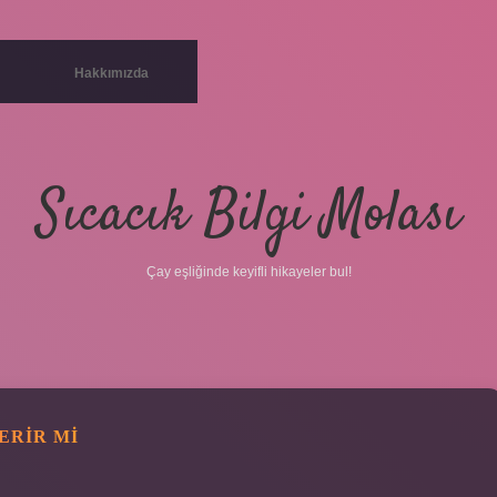
Hakkımızda
Sıcacık Bilgi Molası
Çay eşliğinde keyifli hikayeler bul!
ERIR MI