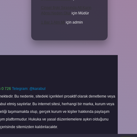
Cinsel Ilişki Sırasında Alt Karın
Ağrısı Neden Olur
için
Müdür
1 Bar 1 Atm Mi
için
admin
 0 726
Telegram: @karabul
ektedir. Bu nedenle, sitedeki içerikleri proaktif olarak denetleme veya
 etmiş sayılırlar. Bu internet sitesi, herhangi bir marka, kurum veya
niteliği taşımamakta olup, gerçek kurum ve kişiler hakkında paylaşım
laşım platformudur. Hukuka ve yasal düzenlemelere aykırı olduğunu
içerisinde sitemizden kaldırılacaktır.