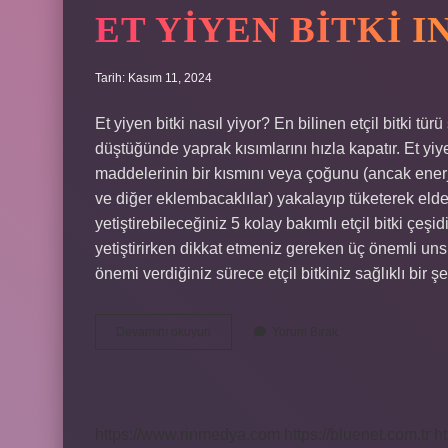
ET YIYEN BITKI I
Tarih: Kasım 11, 2024
Et yiyen bitki nasıl yiyor? En bilinen etçil bitki t
düştüğünde yaprak kısımlarını hızla kapatır. Et yiyen
maddelerinin bir kısmını veya çoğunu (ancak enerji
ve diğer eklembacaklılar) yakalayıp tüketerek elde e
yetiştirebileceğiniz 5 kolay bakımlı etçil bitki çeşidiy
yetiştirirken dikkat etmeniz gereken üç önemli uns
önemi verdiğiniz sürece etçil bitkiniz sağlıklı bir 
Et
Devamını okuyun
Yorum Bırak
Yiyen
Bitki
Insan
Yer
Mi
https://www.rinmedya.com
https://bluenet.com.tr
ht