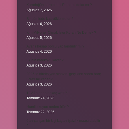
Karadağ’ın para birimi Euro mu dolar mı ?
Ağustos 7, 2026
Bir cümlede kaç yüklem olur ?
Ağustos 6, 2026
Kim Milyoner Olmak İster Kuran Ne Demek ?
Ağustos 5, 2026
Avans hesap borcu yapılandırılır mı ?
Ağustos 4, 2026
37 nin karekökü kaçtır ?
Ağustos 3, 2026
2025’te direksiyon sınavını geçtikten sonra harç
ücreti ne kadar ?
Ağustos 3, 2026
12V 1a adaptör kaç watt ?
Temmuz 24, 2026
Hamile koyun neden ölür ?
Temmuz 22, 2026
6 ay çalışan bir kişi kaç ay işsizlik maaşı alabilir
?