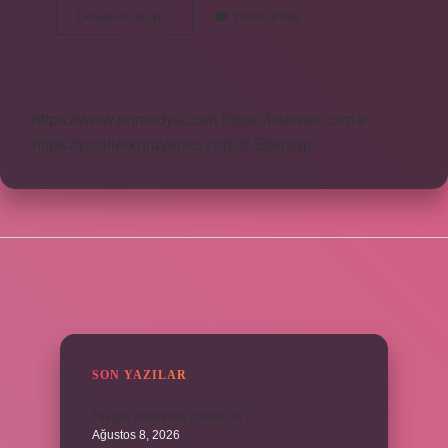
Kara
Devamını okuyun
Yorum Bırak
Para
Olayı
Nedir
https://www.rinmedya.com
https://bluenet.com.tr
https://yesillerkuruyemis.com.tr
Sitemap
SIDEBAR
SON YAZILAR
Tavşan avlanmak günah mı ?
Ağustos 8, 2026