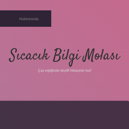
Hakkımızda
Sıcacık Bilgi Molası
Çay eşliğinde keyifli hikayeler bul!