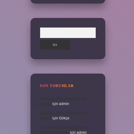
Arama
SON YORUMLAR
Kamuran Akkor Sev Yeter Ne
Zaman
için
admin
Kamuran Akkor Sev Yeter Ne
Zaman
için
Gökçe
Cinsel Ilişki Sırasında Alt Karın
Ağrısı Neden Olur
için
admin