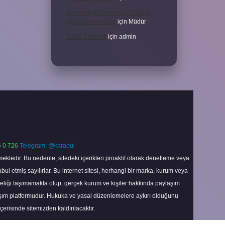
Cinsel Ilişki Sırasında Alt Karın
Ağrısı Neden Olur
için
Müdür
1 Bar 1 Atm Mi
için
admin
 0 726
Telegram: @karabul
ektedir. Bu nedenle, sitedeki içerikleri proaktif olarak denetleme veya
 etmiş sayılırlar. Bu internet sitesi, herhangi bir marka, kurum veya
niteliği taşımamakta olup, gerçek kurum ve kişiler hakkında paylaşım
laşım platformudur. Hukuka ve yasal düzenlemelere aykırı olduğunu
içerisinde sitemizden kaldırılacaktır.