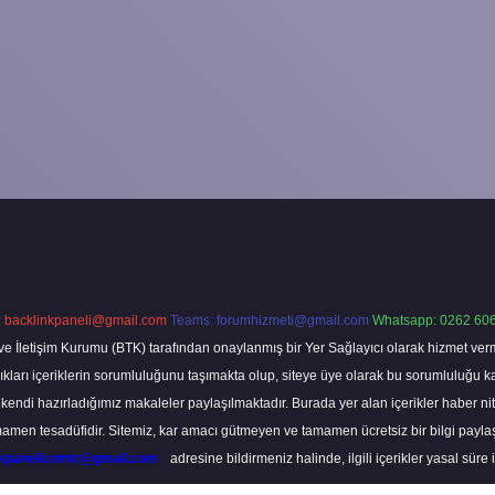
:
backlinkpaneli@gmail.com
Teams:
forumhizmeti@gmail.com
Whatsapp: 0262 606
ve İletişim Kurumu (BTK) tarafından onaylanmış bir Yer Sağlayıcı olarak hizmet verm
rı içeriklerin sorumluluğunu taşımakta olup, siteye üye olarak bu sorumluluğu kabul
a kendi hazırladığımız makaleler paylaşılmaktadır. Burada yer alan içerikler haber 
tamamen tesadüfidir. Sitemiz, kar amacı gütmeyen ve tamamen ücretsiz bir bilgi pay
nkpanelicomtr@gmail.com
adresine bildirmeniz halinde, ilgili içerikler yasal süre 