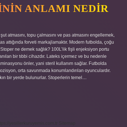
ININ ANLAMI NEDIR
 şut atmasını, topu çalmasını ve pas atmasını engellemek,
s attığında forveti markajlamaktır. Modern futbolda, çoğu
 Stoper ne demek sağlık? 100L’lik fişli enjeksiyon portu
lanılan bir tıbbi cihazdır. Lateks içermez ve bu nedenle
taminasyonu önler, yani steril kullanım sağlar. Futbolda
 pozisyon, orta savunmada konumlandırılan oyunculardır.
akın bir yerde bulunurlar. Stoperlerin temel…
tps://yesillerkuruyemis.com.tr
Sitemap