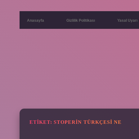
Anasayfa
Gizlilik Politikası
Yasal Uyarı
ETIKET:
STOPERIN TÜRKÇESI NE