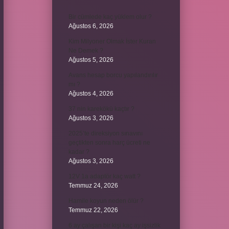
Bir cümlede kaç yüklem olur ?
Ağustos 6, 2026
Kim Milyoner Olmak İster Kuran
Ne Demek ?
Ağustos 5, 2026
Avans hesap borcu yapılandırılır
mı ?
Ağustos 4, 2026
37 nin karekökü kaçtır ?
Ağustos 3, 2026
2025’te direksiyon sınavını
geçtikten sonra harç ücreti ne
kadar ?
Ağustos 3, 2026
12V 1a adaptör kaç watt ?
Temmuz 24, 2026
Hamile koyun neden ölür ?
Temmuz 22, 2026
6 ay çalışan bir kişi kaç ay işsizlik