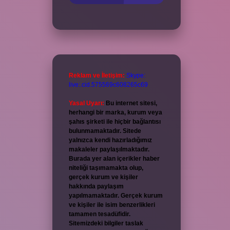
Reklam ve İletişim:
Skype:
live:.cid.575569c608265c69
Yasal Uyarı:
Bu internet sitesi,
herhangi bir marka, kurum veya
şahıs şirketi ile hiçbir bağlantısı
bulunmamaktadır. Sitede
yalnızca kendi hazırladığımız
makaleler paylaşılmaktadır.
Burada yer alan içerikler haber
niteliği taşımamakta olup,
gerçek kurum ve kişiler
hakkında paylaşım
yapılmamaktadır. Gerçek kurum
ve kişiler ile isim benzerlikleri
tamamen tesadüfidir.
Sitemizdeki bilgiler taslak