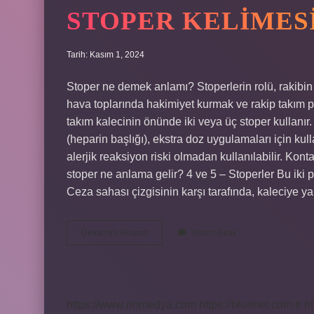
STOPER KELIMES
Tarih: Kasım 1, 2024
Stoper ne demek anlamı? Stoperlerin rolü, rakibin
hava toplarında hakimiyet kurmak ve rakip takım pa
takım kalecinin önünde iki veya üç stoper kullanır.
(heparin başlığı), ekstra doz uygulamaları için kul
alerjik reaksiyon riski olmadan kullanılabilir. Kon
stoper ne anlama gelir? 4 ve 5 – Stoperler Bu iki
Ceza sahası çizgisinin karşı tarafında, kaleciye y
Stoper
Devamını okuyun
Yorum Bırak
Kelimesinin
Anlamı
Nedir
https://www.rinmedya.com
https://bluenet.com.tr
ht